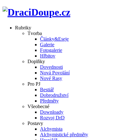
Rubriky
Tvorba
Články&Eseje
Galerie
Fotogalerie
Hřbitov
Doplňky
Dovednosti
Nová Povolání
Nové Rasy
Pro PJ
Bestiář
Dobrodružství
Předměty
Všeobecné
Downloady
Rozvoj DrD
Postavy
Alchymista
Alchymistické předměty