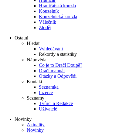
Hraničář
Hraničářská kouzla
Kouzelník
Kouzelnická kouzla
Válečník
Zloděj
Ostatní
Hledat
Vyhledávání
Rekordy a statistiky
Nápověda
Co je to Dračí Doupě?
Dračí manuál
Otázky a Odpovědi
Kontakt
Seznamka
Inzerce
Seznamy
Tvůrci a Redakce
Uživatelé
Novinky
Aktuality
Novinky