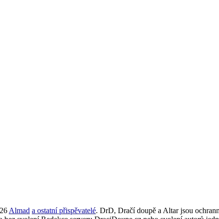
026
Almad
a ostatní přispěvatelé
. DrD, Dračí doupě a Altar jsou ochra