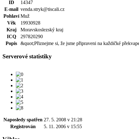
ID
14347
E-mail
venda.stryk@tiscali.cz
Pohlaví
Muž
Věk
19930928
Kraj
Moravskoslezský kraj
ICQ
297820290
Popis
&quot;Přiznejme si, že jsme připraveni na každičké překvapen
Serverové statistiky
Naposledy spatřen
27. 5. 2008 v 21:28
Registrován
5. 11. 2006 v 15:55