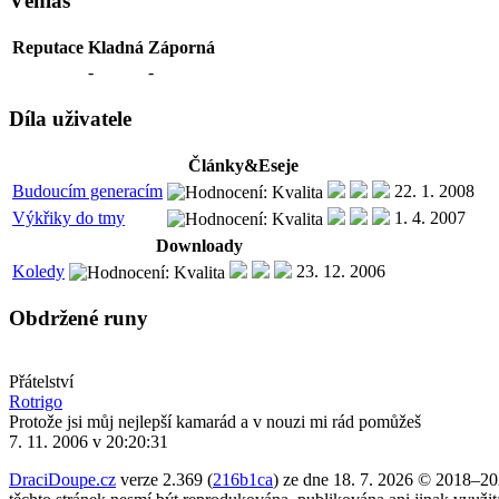
Věhlas
Reputace
Kladná
Záporná
-
-
Díla uživatele
Články&Eseje
Budoucím generacím
22. 1. 2008
Výkřiky do tmy
1. 4. 2007
Downloady
Koledy
23. 12. 2006
Obdržené runy
Přátelství
Rotrigo
Protože jsi můj nejlepší kamarád a v nouzi mi rád pomůžeš
7. 11. 2006 v 20:20:31
DraciDoupe.cz
verze 2.369 (
216b1ca
) ze dne 18. 7. 2026 © 2018–2