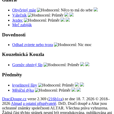
Obyčejný mág
Válečník
Jezdec
Meč zabiják
Dovednosti
Odhad zvirete nebo tvora
Kouzelnická Kouzla
Gornův ohnivý šíp
Předměty
kyselinové šípy
Měsíční dýka
DraciDoupe.cz
verze 2.369 (
216b1ca
) ze dne 18. 7. 2026 © 2018–
2026
Almad
a ostatní přispěvatelé
. DrD, Dračí doupě a Altar jsou
ochranné známky společnosti ALTAR. Všechna práva vyhrazena.
Žádná část těchto stránek nesmí být reprodukována, publikována ani