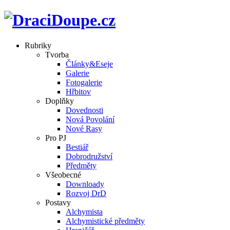
Rubriky
Tvorba
Články&Eseje
Galerie
Fotogalerie
Hřbitov
Doplňky
Dovednosti
Nová Povolání
Nové Rasy
Pro PJ
Bestiář
Dobrodružství
Předměty
Všeobecné
Downloady
Rozvoj DrD
Postavy
Alchymista
Alchymistické předměty