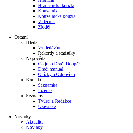
Hraničář
Hraničářská kouzla
Kouzelník
Kouzelnická kouzla
Válečník
Zloděj
Ostatní
Hledat
Vyhledávání
Rekordy a statistiky
Nápověda
Co je to Dračí Doupě?
Dračí manuál
Otázky a Odpovědi
Kontakt
Seznamka
Inzerce
Seznamy
Tvůrci a Redakce
Uživatelé
Novinky
Aktuality
Novinky