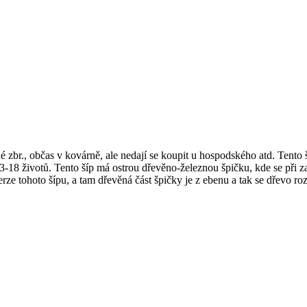
br., občas v kovárně, ale nedají se koupit u hospodského atd. Tento šíp 
ů/3-18 životů. Tento šíp má ostrou dřevěno-železnou špičku, kde se při 
rze tohoto šípu, a tam dřevěná část špičky je z ebenu a tak se dřevo r