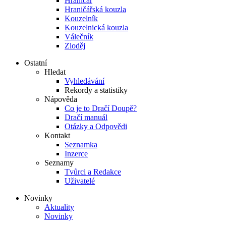
Hraničář
Hraničářská kouzla
Kouzelník
Kouzelnická kouzla
Válečník
Zloděj
Ostatní
Hledat
Vyhledávání
Rekordy a statistiky
Nápověda
Co je to Dračí Doupě?
Dračí manuál
Otázky a Odpovědi
Kontakt
Seznamka
Inzerce
Seznamy
Tvůrci a Redakce
Uživatelé
Novinky
Aktuality
Novinky