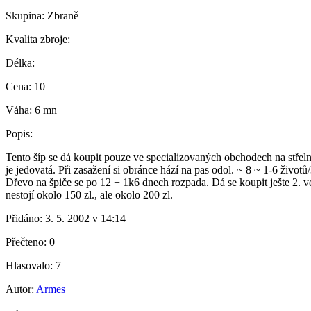
Skupina:
Zbraně
Kvalita zbroje:
Délka:
Cena:
10
Váha:
6 mn
Popis:
Tento šíp se dá koupit pouze ve specializovaných obchodech na střelné z
je jedovatá. Při zasažení si obránce hází na pas odol. ~ 8 ~ 1-6 život
Dřevo na špiče se po 12 + 1k6 dnech rozpada. Dá se koupit ješte 2. ve
nestojí okolo 150 zl., ale okolo 200 zl.
Přidáno:
3. 5. 2002 v 14:14
Přečteno:
0
Hlasovalo:
7
Autor:
Armes