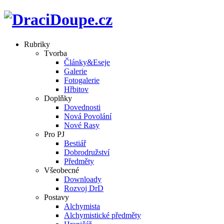
Rubriky
Tvorba
Články&Eseje
Galerie
Fotogalerie
Hřbitov
Doplňky
Dovednosti
Nová Povolání
Nové Rasy
Pro PJ
Bestiář
Dobrodružství
Předměty
Všeobecné
Downloady
Rozvoj DrD
Postavy
Alchymista
Alchymistické předměty