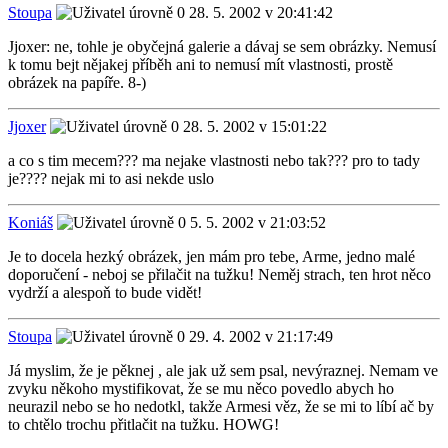
Stoupa
28. 5. 2002 v 20:41:42
Jjoxer: ne, tohle je obyčejná galerie a dávaj se sem obrázky. Nemusí
k tomu bejt nějakej příběh ani to nemusí mít vlastnosti, prostě
obrázek na papíře. 8-)
Jjoxer
28. 5. 2002 v 15:01:22
a co s tim mecem??? ma nejake vlastnosti nebo tak??? pro to tady
je???? nejak mi to asi nekde uslo
Koniáš
5. 5. 2002 v 21:03:52
Je to docela hezký obrázek, jen mám pro tebe, Arme, jedno malé
doporučení - neboj se přilačit na tužku! Neměj strach, ten hrot něco
vydrží a alespoň to bude vidět!
Stoupa
29. 4. 2002 v 21:17:49
Já myslim, že je pěknej , ale jak už sem psal, nevýraznej. Nemam ve
zvyku někoho mystifikovat, že se mu něco povedlo abych ho
neurazil nebo se ho nedotkl, takže Armesi věz, že se mi to líbí ač by
to chtělo trochu přitlačit na tužku. HOWG!