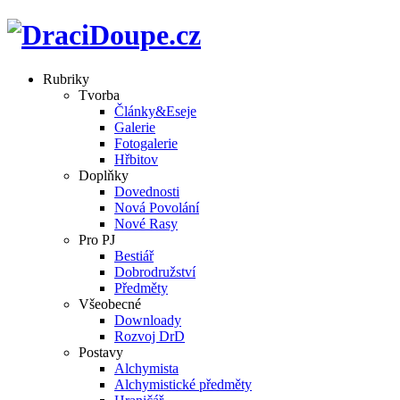
Rubriky
Tvorba
Články&Eseje
Galerie
Fotogalerie
Hřbitov
Doplňky
Dovednosti
Nová Povolání
Nové Rasy
Pro PJ
Bestiář
Dobrodružství
Předměty
Všeobecné
Downloady
Rozvoj DrD
Postavy
Alchymista
Alchymistické předměty