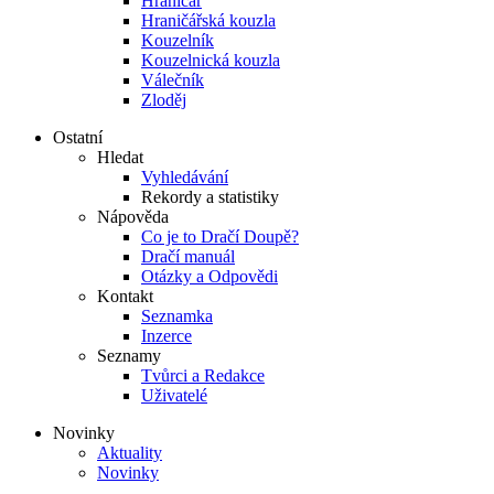
Hraničář
Hraničářská kouzla
Kouzelník
Kouzelnická kouzla
Válečník
Zloděj
Ostatní
Hledat
Vyhledávání
Rekordy a statistiky
Nápověda
Co je to Dračí Doupě?
Dračí manuál
Otázky a Odpovědi
Kontakt
Seznamka
Inzerce
Seznamy
Tvůrci a Redakce
Uživatelé
Novinky
Aktuality
Novinky