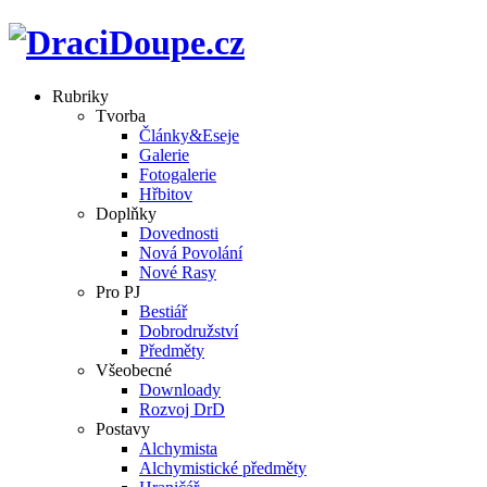
Rubriky
Tvorba
Články&Eseje
Galerie
Fotogalerie
Hřbitov
Doplňky
Dovednosti
Nová Povolání
Nové Rasy
Pro PJ
Bestiář
Dobrodružství
Předměty
Všeobecné
Downloady
Rozvoj DrD
Postavy
Alchymista
Alchymistické předměty