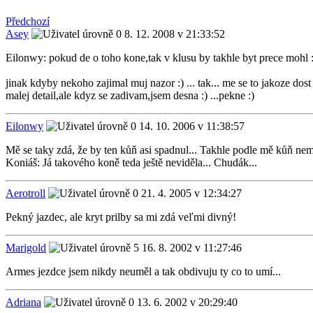
Předchozí
Asey
8. 12. 2008 v 21:33:52
Eilonwy: pokud de o toho kone,tak v klusu by takhle byt prece mohl :
jinak kdyby nekoho zajimal muj nazor :) ... tak... me se to jakoze dost 
malej detail,ale kdyz se zadivam,jsem desna :) ...pekne :)
Eilonwy
14. 10. 2006 v 11:38:57
Mě se taky zdá, že by ten kůň asi spadnul... Takhle podle mě kůň nem
Koniáš: Já takového koně teda ještě neviděla... Chudák...
Aerotroll
21. 4. 2005 v 12:34:27
Pekný jazdec, ale kryt prilby sa mi zdá veľmi divný!
Marigold
16. 8. 2002 v 11:27:46
Armes jezdce jsem nikdy neuměl a tak obdivuju ty co to umí...
Adriana
13. 6. 2002 v 20:29:40