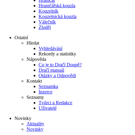
Hraničář
Hraničářská kouzla
Kouzelník
Kouzelnická kouzla
Válečník
Zloděj
Ostatní
Hledat
Vyhledávání
Rekordy a statistiky
Nápověda
Co je to Dračí Doupě?
Dračí manuál
Otázky a Odpovědi
Kontakt
Seznamka
Inzerce
Seznamy
Tvůrci a Redakce
Uživatelé
Novinky
Aktuality
Novinky