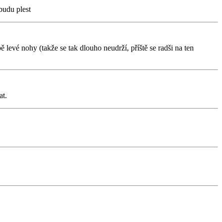
budu plest
evé nohy (takže se tak dlouho neudrží, příště se radši na ten
at.