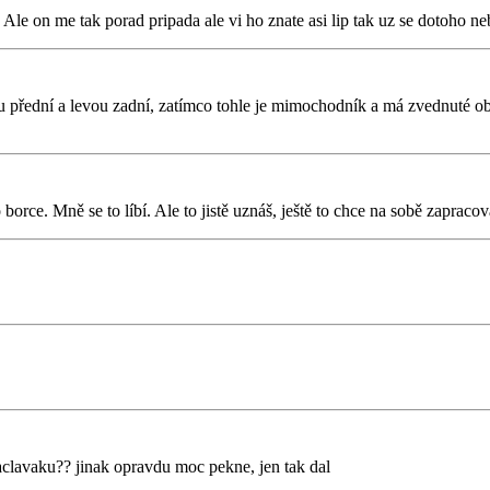
 Ale on me tak porad pripada ale vi ho znate asi lip tak uz se dotoho ne
řední a levou zadní, zatímco tohle je mimochodník a má zvednuté obě l
borce. Mně se to líbí. Ale to jistě uznáš, ještě to chce na sobě zapracov
aclavaku?? jinak opravdu moc pekne, jen tak dal