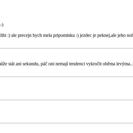
-)
libi :) ale precejn bych mela pripominku :) jezdec je peknej,ale jeho noha
ůže stát ani sekundu, páč oni nemají tendenci vykročit oběma levýma...