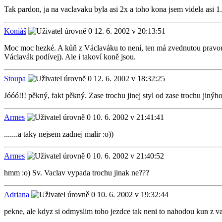
Tak pardon, ja na vaclavaku byla asi 2x a toho kona jsem videla asi 1.
Koniáš
12. 6. 2002 v 20:13:51
Moc moc hezké. A kůň z Václaváku to není, ten má zvednutou pravou p
Václavák podívej). Ale i takoví koně jsou.
Stoupa
12. 6. 2002 v 18:32:25
Jóóó!!! pěkný, fakt pěkný. Zase trochu jinej styl od zase trochu jinýho 
Armes
10. 6. 2002 v 21:41:41
.......a taky nejsem zadnej malir :o))
Armes
10. 6. 2002 v 21:40:52
hmm :o) Sv. Vaclav vypada trochu jinak ne???
Adriana
10. 6. 2002 v 19:32:44
pekne, ale kdyz si odmyslim toho jezdce tak neni to nahodou kun z v