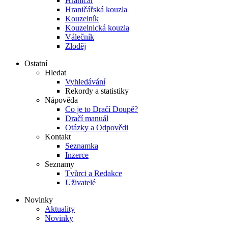
Hraničář
Hraničářská kouzla
Kouzelník
Kouzelnická kouzla
Válečník
Zloděj
Ostatní
Hledat
Vyhledávání
Rekordy a statistiky
Nápověda
Co je to Dračí Doupě?
Dračí manuál
Otázky a Odpovědi
Kontakt
Seznamka
Inzerce
Seznamy
Tvůrci a Redakce
Uživatelé
Novinky
Aktuality
Novinky