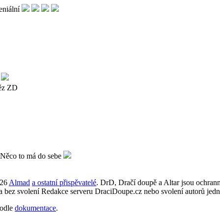
026
Almad
a ostatní přispěvatelé
. DrD, Dračí doupě a Altar jsou ochra
ta bez svolení Redakce serveru DraciDoupe.cz nebo svolení autorů jedn
odle
dokumentace
.