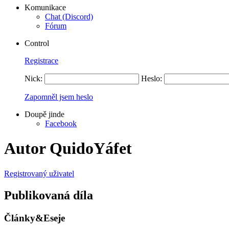
Komunikace
Chat (Discord)
Fórum
Control
Registrace
Nick:
Heslo:
Zapomněl jsem heslo
Doupě jinde
Facebook
Autor QuidoYáfet
Registrovaný uživatel
Publikovaná díla
Články&Eseje