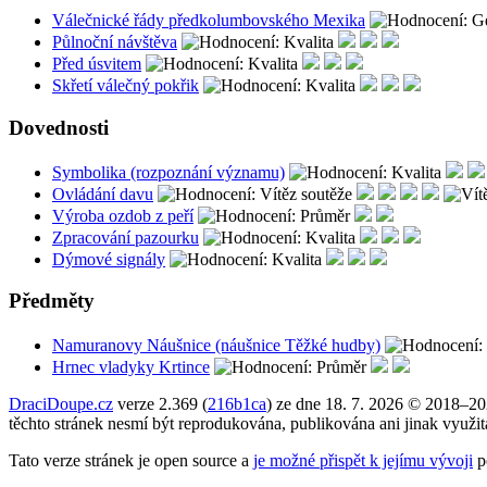
Válečnické řády předkolumbovského Mexika
Půlnoční návštěva
Před úsvitem
Skřetí válečný pokřik
Dovednosti
Symbolika (rozpoznání významu)
Ovládání davu
Výroba ozdob z peří
Zpracování pazourku
Dýmové signály
Předměty
Namuranovy Náušnice (náušnice Těžké hudby)
Hrnec vladyky Krtince
DraciDoupe.cz
verze 2.369 (
216b1ca
) ze dne 18. 7. 2026 © 2018–2
těchto stránek nesmí být reprodukována, publikována ani jinak využi
Tato verze stránek je open source a
je možné přispět k jejímu vývoji
p