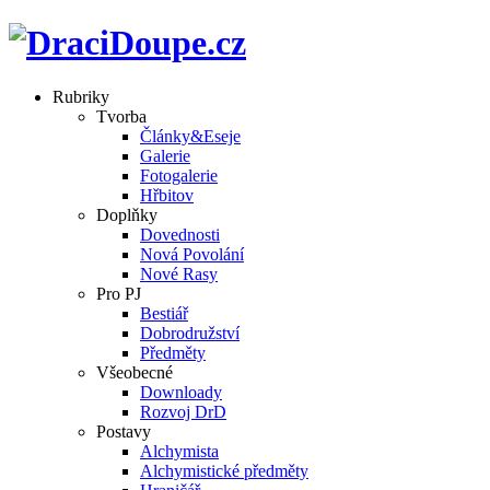
Rubriky
Tvorba
Články&Eseje
Galerie
Fotogalerie
Hřbitov
Doplňky
Dovednosti
Nová Povolání
Nové Rasy
Pro PJ
Bestiář
Dobrodružství
Předměty
Všeobecné
Downloady
Rozvoj DrD
Postavy
Alchymista
Alchymistické předměty