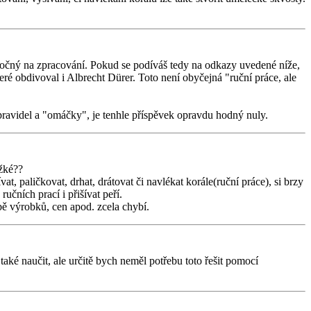
 náročný na zpracování. Pokud se podíváš tedy na odkazy uvedené níže,
eré obdivoval i Albrecht Dürer. Toto není obyčejná "ruční práce, ale
 pravidel a "omáčky", je tenhle příspěvek opravdu hodný nuly.
ěžké??
at, paličkovat, drhat, drátovat či navlékat korále(ruční práce), si brzy
čních prací i přišívat peří.
bě výrobků, cen apod. zcela chybí.
také naučit, ale určitě bych neměl potřebu toto řešit pomocí