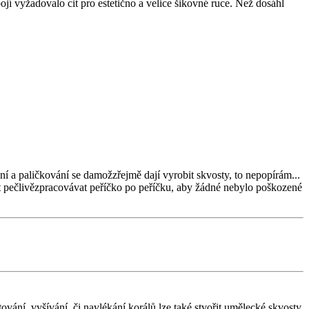
jí vyžadovalo cit pro estetično a velice šikovné ruce. Než dosáhl
ání a paličkování se damožzřejmě dají vyrobit skvosty, to nepopírám...
ost pečlivězpracovávat peříčko po peříčku, aby žádné nebylo poškozené
vání, vyšívání, či navlékání korálů lze také stvořit umělecké skvosty.