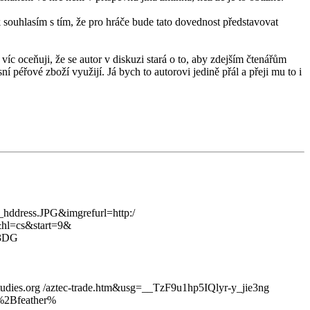
ak souhlasím s tím, že pro hráče bude tato dovednost představovat
víc oceňuji, že se autor v diskuzi stará o to, aby zdejším čtenářům
 péřové zboží využijí. Já bych to autorovi jedině přál a přeji mu to i
ddress.JPG&imgrefurl=http:/
l=cs&start=9&
%3DG
nstudies.org /aztec-trade.htm&usg=__TzF9u1hp5IQlyr-y_jie3ng
%2Bfeather%