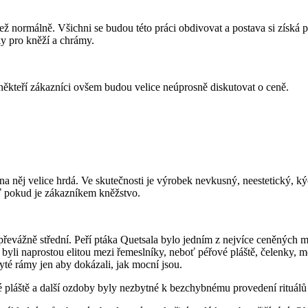
ež normálně. Všichni se budou této práci obdivovat a postava si získá 
y pro kněží a chrámy.
ěkteří zákazníci ovšem budou velice neúprosně diskutovat o ceně.
 na něj velice hrdá. Ve skutečnosti je výrobek nevkusný, neestetický, 
ť pokud je zákazníkem kněžstvo.
řevážně střední. Peří ptáka Quetsala bylo jedním z nejvíce ceněných 
i byli naprostou elitou mezi řemeslníky, neboť péřové pláště, čelenky, 
yté rámy jen aby dokázali, jak mocní jsou.
láště a další ozdoby byly nezbytné k bezchybnému provedení rituálů 