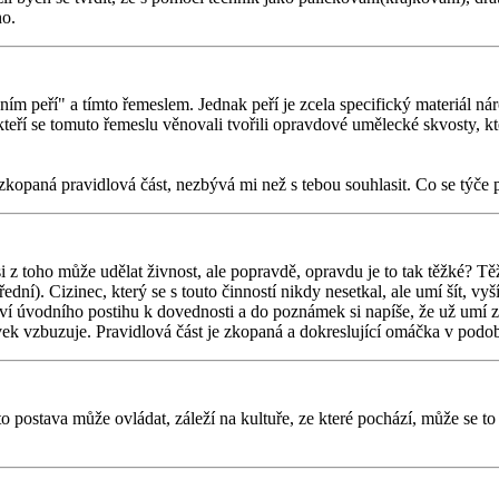
ho.
íváním peří" a tímto řemeslem. Jednak peří je zcela specifický materiál
teří se tomuto řemeslu věnovali tvořili opravdové umělecké skvosty, kt
 zkopaná pravidlová část, nezbývá mi než s tebou souhlasit. Co se týče
i z toho může udělat živnost, ale popravdě, opravdu je to tak těžké? T
í). Cizinec, který se s touto činností nikdy nesetkal, ale umí šít, vyšív
úvodního postihu k dovednosti a do poznámek si napíše, že už umí z ru
vek vzbuzuje. Pravidlová část je zkopaná a dokreslující omáčka v podo
 postava může ovládat, záleží na kultuře, ze které pochází, může se to 