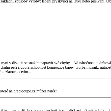
kladní způsoby výroby: lepení pryskyřicí na látku nebo přišívání. Obo
. nyní v diskuzi se snažím napravit své chyby... Ad náročnost: u drátov
ných druhů peří a dobrá schopnost kompozice barev, tvorba mozaik. nutn
bo zlatotepectvím...
 které na dracidoupe.cz můžeš nalézt...
 bych se tvrdit, že s pomocí technik jako paličkování(krajkování), dráto