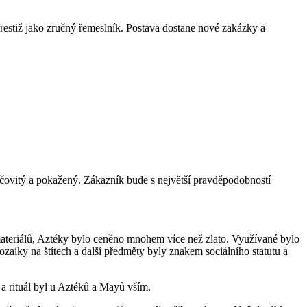
prestiž jako zručný řemeslník. Postava dostane nové zakázky a
kýčovitý a pokažený. Zákazník bude s největší pravděpodobností
materiálů, Aztéky bylo ceněno mnohem více než zlato. Využívané bylo
mozaiky na štítech a další předměty byly znakem sociálního statutu a
a rituál byl u Aztéků a Mayů vším.