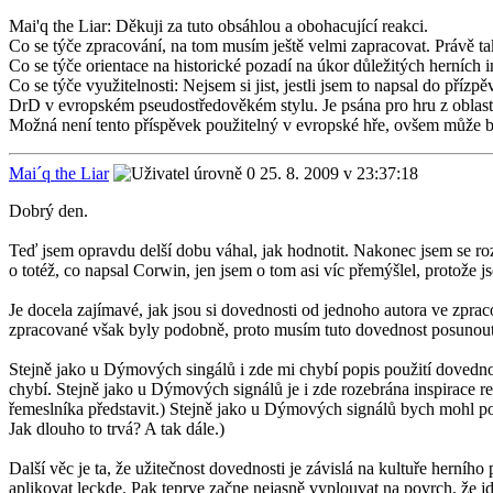
Mai'q the Liar: Děkuji za tuto obsáhlou a obohacující reakci.
Co se týče zpracování, na tom musím ještě velmi zapracovat. Právě t
Co se týče orientace na historické pozadí na úkor důležitých herních in
Co se týče využitelnosti: Nejsem si jist, jestli jsem to napsal do příz
DrD v evropském pseudostředověkém stylu. Je psána pro hru z oblastí 
Možná není tento příspěvek použitelný v evropské hře, ovšem může bý
Mai´q the Liar
25. 8. 2009 v 23:37:18
Dobrý den.
Teď jsem opravdu delší dobu váhal, jak hodnotit. Nakonec jsem se ro
o totéž, co napsal Corwin, jen jsem o tom asi víc přemýšlel, protože
Je docela zajímavé, jak jsou si dovednosti od jednoho autora ve zpra
zpracované však byly podobně, proto musím tuto dovednost posunout
Stejně jako u Dýmových singálů i zde mi chybí popis použití dovednos
chybí. Stejně jako u Dýmových signálů je i zde rozebrána inspirace r
řemeslníka představit.) Stejně jako u Dýmových signálů bych mohl polož
Jak dlouho to trvá? A tak dále.)
Další věc je ta, že užitečnost dovednosti je závislá na kultuře herníh
aplikovat leckde. Pak teprve začne nejasně vyplouvat na povrch, že jde