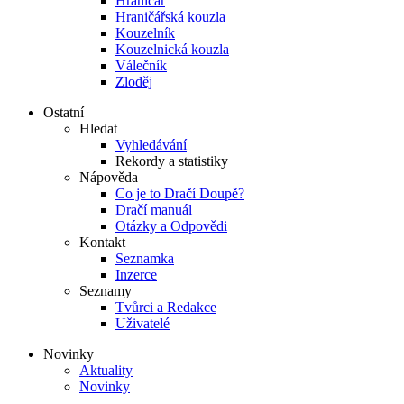
Hraničář
Hraničářská kouzla
Kouzelník
Kouzelnická kouzla
Válečník
Zloděj
Ostatní
Hledat
Vyhledávání
Rekordy a statistiky
Nápověda
Co je to Dračí Doupě?
Dračí manuál
Otázky a Odpovědi
Kontakt
Seznamka
Inzerce
Seznamy
Tvůrci a Redakce
Uživatelé
Novinky
Aktuality
Novinky