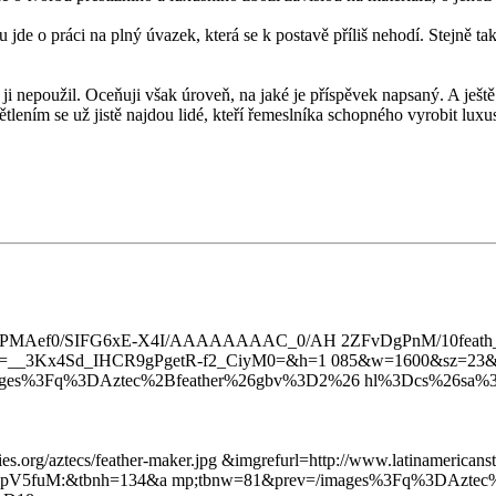
 jde o práci na plný úvazek, která se k postavě příliš nehodí. Stejně t
i nepoužil. Oceňuji však úroveň, na jaké je příspěvek napsaný. A ještě 
ním se už jistě najdou lidé, kteří řemeslníka schopného vyrobit luxusní
/_WuZRIPMAef0/SIFG6xE-X4I/AAAAAAAAC_0/AH 2ZFvDgPnM/10feath_h
usg=__3Kx4Sd_IHCR9gPgetR-f2_CiyM0=&h=1 085&w=1600&sz=23&h
images%3Fq%3DAztec%2Bfeather%26gbv%3D2%26 hl%3Dcs%26sa
dies.org/aztecs/feather-maker.jpg &imgrefurl=http://www.latinamerica
0xpV5fuM:&tbnh=134&a mp;tbnw=81&prev=/images%3Fq%3DAztec