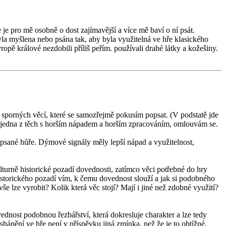
e je pro mě osobně o dost zajímavější a více mě baví o ní psát.
ebyla myšlena nebo psána tak, aby byla využitelná ve hře klasického
ě králové nezdobili příliš peřím. používali drahé látky a kožešiny.
 sporných věcí, které se samozřejmě pokusím popsat. (V podstatě jde
ako jedna z těch s horším nápadem a horším zpracováním, omlouvám se.
apsané hůře. Dýmové signály měly lepší nápad a využitelnost,
turně historické pozadí dovednosti, zatímco věci potřebné do hry
historického pozadí vím, k čemu dovednost slouží a jak si podobného
še lze vyrobit? Kolik která věc stojí? Mají i jiné než zdobné využití?
ovednost podobnou řezbářství, která dokresluje charakter a lze tedy
shánění ve hře není v příspěvku jiná zmínka, než že je to obtížné.