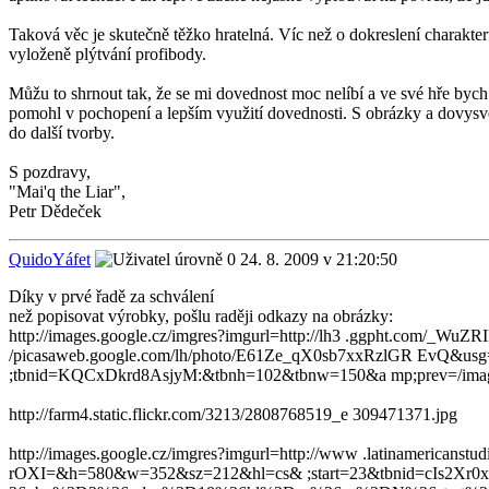
Taková věc je skutečně těžko hratelná. Víc než o dokreslení charakteru
vyloženě plýtvání profibody.
Můžu to shrnout tak, že se mi dovednost moc nelíbí a ve své hře bych j
pomohl v pochopení a lepším využití dovednosti. S obrázky a dovysvětle
do další tvorby.
S pozdravy,
"Mai'q the Liar",
Petr Dědeček
QuidoYáfet
24. 8. 2009 v 21:20:50
Díky v prvé řadě za schválení
než popisovat výrobky, pošlu raději odkazy na obrázky:
http://images.google.cz/imgres?imgurl=http://lh3 .ggpht.com
/picasaweb.google.com/lh/photo/E61Ze_qX0sb7xxRzlGR EvQ&
;tbnid=KQCxDkrd8AsjyM:&tbnh=102&tbnw=150&a mp;prev=/
http://farm4.static.flickr.com/3213/2808768519_e 309471371.jpg
http://images.google.cz/imgres?imgurl=http://www .latinamericanstu
rOXI=&h=580&w=352&sz=212&hl=cs& ;start=23&tbnid=cIs2Xr