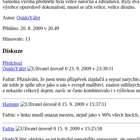
Samotná výroba předmětů byla velice náročná a zdlouhavá. Byly dva zá
výrobce opravdové dokonalosti, musel se učit velice, velice dlouho.
Autor:
QuidoYáfet
Přidáno:
20. 8. 2009 v 20.49
Hlasovalo:
13
Diskuze
Předchozí
QuidoYáfet
23. 9. 2009 v 23:39:11
Fafnir: Přiznávám, že jsem tento přízpěvek zlajdačil a sepsal narychlo
ale tohle je spíše něco jako u nás v evropě malířství. znalost odliš
a nekazilo celkový dojem. navíc se často kombinovalo i s výšivkou ne
Hamster
15. 9. 2009 v 15:37:11
Fafrin: v linku musíš smazat mezeru, stejně jako v 90% všech lincích,
Fafrin
15. 9. 2009 v 15:25:58
QuidoYáfet: obrázky se mi bohužel nepodařilo zprovoznit, ale opovážil