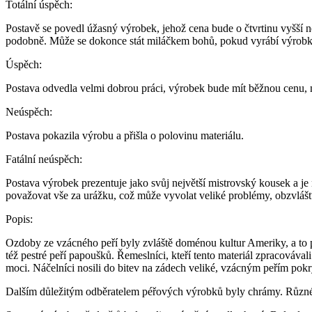
Totální úspěch:
Postavě se povedl úžasný výrobek, jehož cena bude o čtvrtinu vyšší n
podobně. Může se dokonce stát miláčkem bohů, pokud vyrábí výrobk
Úspěch:
Postava odvedla velmi dobrou práci, výrobek bude mít běžnou cenu, n
Neúspěch:
Postava pokazila výrobu a přišla o polovinu materiálu.
Fatální neúspěch:
Postava výrobek prezentuje jako svůj největší mistrovský kousek a je
považovat vše za urážku, což může vyvolat veliké problémy, obzvláš
Popis:
Ozdoby ze vzácného peří byly zvláště doménou kultur Ameriky, a to p
též pestré peří papoušků. Řemeslníci, kteří tento materiál zpracovával
moci. Náčelníci nosili do bitev na zádech veliké, vzácným peřím pokr
Dalším důležitým odběratelem péřových výrobků byly chrámy. Různé p