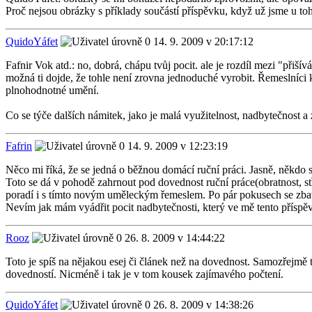
Proč nejsou obrázky s příklady součástí příspěvku, když už jsme u to
QuidoYáfet
14. 9. 2009 v 20:17:12
Fafnir Vok atd.: no, dobrá, chápu tvůj pocit. ale je rozdíl mezi "přiš
možná ti dojde, že tohle není zrovna jednoduché vyrobit. Řemeslníci k
plnohodnotné umění.
Co se týče dalších námitek, jako je malá využitelnost, nadbytečnost a
Fafrin
14. 9. 2009 v 12:23:19
Něco mi říká, že se jedná o běžnou domácí ruční práci. Jasně, někdo s
Toto se dá v pohodě zahrnout pod dovednost ruční práce(obratnost, středn
poradí i s tímto novým uměleckým řemeslem. Po pár pokusech se zbaví 
Nevím jak mám vyádřit pocit nadbytečnosti, který ve mě tento příspě
Rooz
26. 8. 2009 v 14:44:22
Toto je spíš na nějakou esej či článek než na dovednost. Samozřejmě to
dovedností. Nicméně i tak je v tom kousek zajímavého počtení.
QuidoYáfet
26. 8. 2009 v 14:38:26