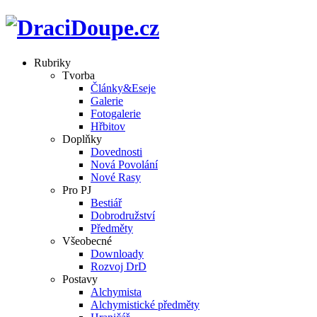
Rubriky
Tvorba
Články&Eseje
Galerie
Fotogalerie
Hřbitov
Doplňky
Dovednosti
Nová Povolání
Nové Rasy
Pro PJ
Bestiář
Dobrodružství
Předměty
Všeobecné
Downloady
Rozvoj DrD
Postavy
Alchymista
Alchymistické předměty