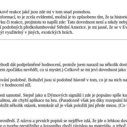
akové reakce jaké jsou zde mi v tom snad pomohou.
formací, to je zcela evídentní, možná je to způsobeno tím, že ta histori
pěvku či reakce, projistotu to napíši zde: Tato dovednost není a nikdy n
podobných předkolumbovské Střední Americe. je mi jasné, že se v Evrop
t využitelný v jiných, exotických hrách.
zhodl dát podprůměrné hodnocení, protože jsem narazil na několik dost
 jsem zpočátku nevěděl, co si myslet.) Celkově se mi jeví dovednost j
cování podobné. Bohužel jsou si podobné hlavně v tom, co je na nich n
 v hodnocení níž.
ti samotné. Stejně jako u Dýmových signálů i zde je popsáno spíše kul
ealitou, ale chybí aplikace na hru. (Paradoxně však jen díky rozepsání 
it několik otázek, tentokrát už je však položili jiní přede mnou. (Co v
o prostředí. Z názvu a prvních popisů se nejdříve zdá, že jde o lehkou d
 o tvorbu prestižního a luxusního zboží závislou na materiálu, o jehož 