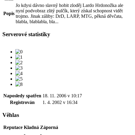
Jo kdysi dávno slavný hobit zloděj Lardo Hrdonožka ale
nyní podvobraz zlitý pulčík, který získal schopnost vidět
Popis
trojmo. Jinak záliby: DrD, LARP, MTG, pěkná děvčata,
blabla, blablabla, bla...
Serverové statistiky
Naposledy spatřen
18. 11. 2006 v 10:17
Registrován
1. 4. 2002 v 16:34
Věhlas
Reputace
Kladná
Záporná
-
-