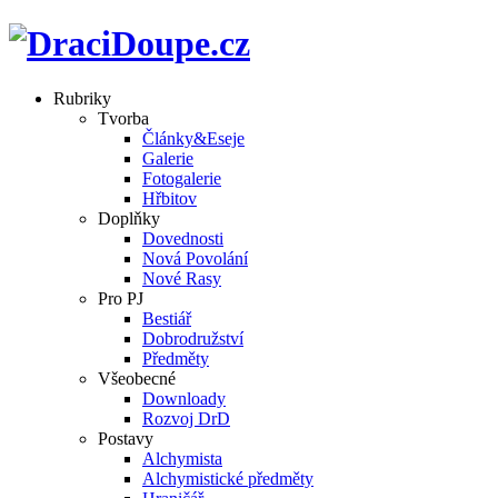
Rubriky
Tvorba
Články&Eseje
Galerie
Fotogalerie
Hřbitov
Doplňky
Dovednosti
Nová Povolání
Nové Rasy
Pro PJ
Bestiář
Dobrodružství
Předměty
Všeobecné
Downloady
Rozvoj DrD
Postavy
Alchymista
Alchymistické předměty