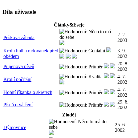
Díla uživatele
Články&Eseje
2. 2.
Peškova záhada
2003
Krollí hniha radovánek před
3. 9.
obědem
2002
20. 8.
Pupenova píseň
2002
4. 7.
Krollí počítání
2002
4. 7.
Hobití říkanka o skřetech
2002
29. 6.
Píseň o válčení
2002
Zloděj
25. 6.
Dýmovnice
2002