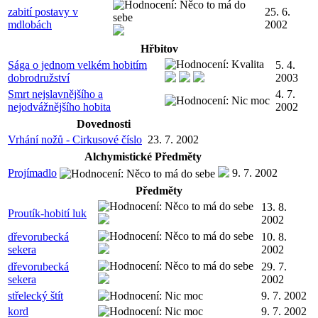
zabití postavy v
25. 6.
mdlobách
2002
Hřbitov
Sága o jednom velkém hobitím
5. 4.
dobrodružství
2003
Smrt nejslavnějšího a
4. 7.
nejodvážnějšího hobita
2002
Dovednosti
Vrhání nožů - Cirkusové číslo
23. 7. 2002
Alchymistické Předměty
Projímadlo
9. 7. 2002
Předměty
13. 8.
Proutík-hobití luk
2002
dřevorubecká
10. 8.
sekera
2002
dřevorubecká
29. 7.
sekera
2002
střelecký štít
9. 7. 2002
kord
9. 7. 2002