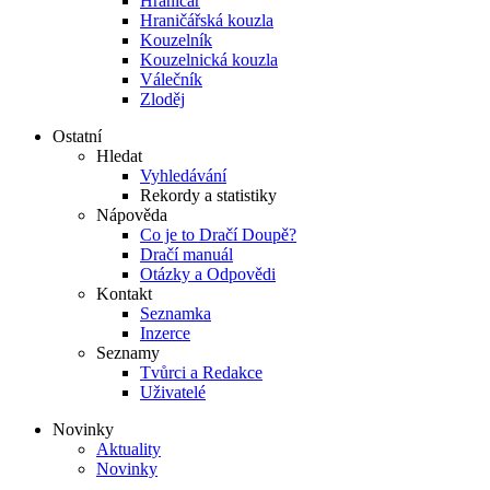
Hraničář
Hraničářská kouzla
Kouzelník
Kouzelnická kouzla
Válečník
Zloděj
Ostatní
Hledat
Vyhledávání
Rekordy a statistiky
Nápověda
Co je to Dračí Doupě?
Dračí manuál
Otázky a Odpovědi
Kontakt
Seznamka
Inzerce
Seznamy
Tvůrci a Redakce
Uživatelé
Novinky
Aktuality
Novinky