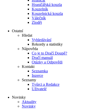
Hraničář
Hraničářská kouzla
Kouzelník
Kouzelnická kouzla
Válečník
Zloděj
Ostatní
Hledat
Vyhledávání
Rekordy a statistiky
Nápověda
Co je to Dračí Doupě?
Dračí manuál
Otázky a Odpovědi
Kontakt
Seznamka
Inzerce
Seznamy
Tvůrci a Redakce
Uživatelé
Novinky
Aktuality
Novinky