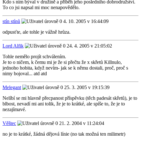
Kdo s ním býval v družině a příběh jeho posledního dobrodružství.
To co jsi napsal mi moc nenapovědělo.
stín stínů
4. 10. 2005 v 16:44:09
odpusťte, ale tohle je vážně hrůza.
Lord Alfik
24. 4. 2005 v 21:05:02
Tohle nemělo projít schválením.
Je to o ničem, k čemu mi je že si přečtu že x skřetů Killnulo,
jednoho hobita, když nevím- jak se k němu dostali, proč, proč s
nimy bojoval... atd atd
Melegant
25. 3. 2005 v 19:15:39
Nelíbí se mi hlavně přecpanost příspěvku (těch padesát skřetů), je to
blbost, nevadí mi ani tolik, že je to krátké, ale spíše to, že je to
nezajímavé.
Věštec
21. 2. 2004 v 11:24:04
no je to krátké, žádná dějová línie (no tak možná ten milimetr)