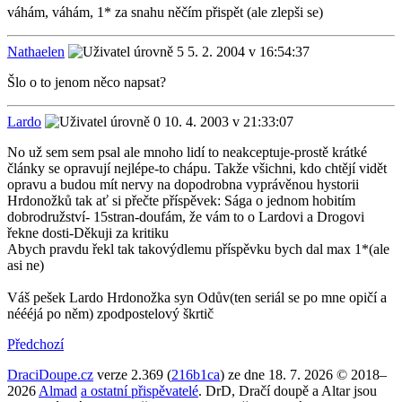
váhám, váhám, 1* za snahu něčím přispět (ale zlepši se)
Nathaelen
5. 2. 2004 v 16:54:37
Šlo o to jenom něco napsat?
Lardo
10. 4. 2003 v 21:33:07
No už sem sem psal ale mnoho lidí to neakceptuje-prostě krátké
články se opravují nejlépe-to chápu. Takže všichni, kdo chtějí vidět
opravu a budou mít nervy na dopodrobna vyprávěnou hystorii
Hrdonožků tak ať si přečte příspěvek: Sága o jednom hobitím
dobrodružství- 15stran-doufám, že vám to o Lardovi a Drogovi
řekne dosti-Děkuji za kritiku
Abych pravdu řekl tak takovýdlemu příspěvku bych dal max 1*(ale
asi ne)
Váš pešek Lardo Hrdonožka syn Odův(ten seriál se po mne opičí a
néééjá po něm) zpodpostelový škrtič
Předchozí
DraciDoupe.cz
verze 2.369 (
216b1ca
) ze dne 18. 7. 2026 © 2018–
2026
Almad
a ostatní přispěvatelé
. DrD, Dračí doupě a Altar jsou