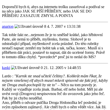
Doporučil bych ti, abys na internetu trošku zasurfoval a podíval se
na něco jako JAK SE PÍŠÍ PŘÍBĚHY, nebo JAK SE DO
PŘÍBĚHU ZASAZUJE ZMYSL A POINTA
anarion
4. 7. 2007 v 13:31:38
Tak tohle fakt ne...nejenom že je to směšně krátké, jako hřbitovní
Parte, ale nemá to příběh, myšlenku, formu. Slohově je to
odstrašující případ, myšlenkově zcela prázdné. Do této rubriky
nestačí napsat: zemřel my hobit tak a tak, tačka, konec. Musíš si s
příběhem dát práci, poutavě to napsat, dát do ucelené formy. Právě
to tomuto dílku chybý. *povzdech* proč jsi to nedal do MS?
kaski
21. 12. 2005 v 14:48:55
Lardo :
"Kurnik ste snad učitelé češtiny?. Kolikrát mám říkat, že
nejsem vznešenej elf abych musel mluvit spisovně-ste fakt jetý, kdyby
ste Droga znali-pochopili by ste to"
– Něco na tom pravdy je.
Každý se vyjadřuje zcela jinak. Barbar, elf nebo hobit. Měl jsi ale
uvést svoji (Drogovu) nespisovnou řeč do uvozovek jako jeho řeč.
Pak by jsi chybu neudělal.
Ano, příběh o odvaze pulčíka Droga Hrdonožka leč poslední, je
svým způsobem zajímavý. Ale chtěl bych o něm vědět více. Jak žil.