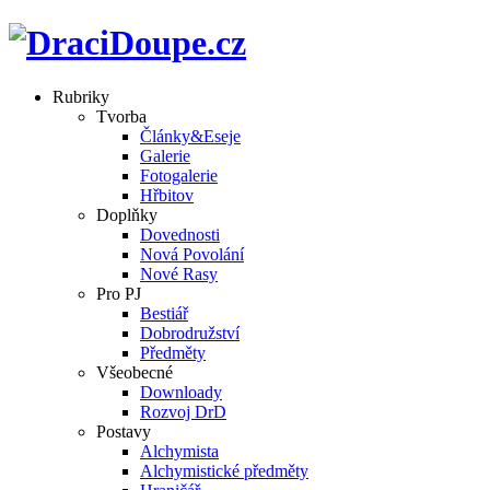
Rubriky
Tvorba
Články&Eseje
Galerie
Fotogalerie
Hřbitov
Doplňky
Dovednosti
Nová Povolání
Nové Rasy
Pro PJ
Bestiář
Dobrodružství
Předměty
Všeobecné
Downloady
Rozvoj DrD
Postavy
Alchymista
Alchymistické předměty