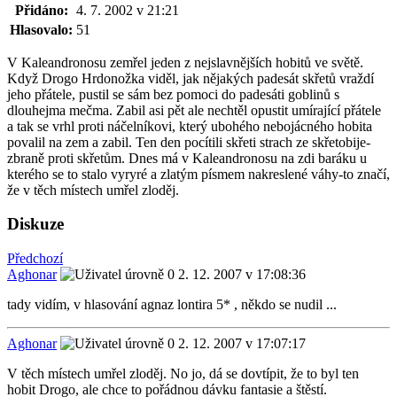
Přidáno:
4. 7. 2002 v 21:21
Hlasovalo:
51
V Kaleandronosu zemřel jeden z nejslavnějších hobitů ve světě.
Když Drogo Hrdonožka viděl, jak nějakých padesát skřetů vraždí
jeho přátele, pustil se sám bez pomoci do padesáti goblinů s
dlouhejma mečma. Zabil asi pět ale nechtěl opustit umírající přátele
a tak se vrhl proti náčelníkovi, který ubohého nebojácného hobita
povalil na zem a zabil. Ten den pocítili skřeti strach ze skřetobije-
zbraně proti skřetům. Dnes má v Kaleandronosu na zdi baráku u
kterého se to stalo vyryré a zlatým písmem nakreslené váhy-to značí,
že v těch místech umřel zloděj.
Diskuze
Předchozí
Aghonar
2. 12. 2007 v 17:08:36
tady vidím, v hlasování agnaz lontira 5* , někdo se nudil ...
Aghonar
2. 12. 2007 v 17:07:17
V těch místech umřel zloděj. No jo, dá se dovtípit, že to byl ten
hobit Drogo, ale chce to pořádnou dávku fantasie a štěstí.