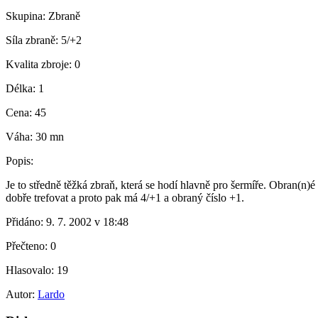
Skupina:
Zbraně
Síla zbraně:
5/+2
Kvalita zbroje:
0
Délka:
1
Cena:
45
Váha:
30 mn
Popis:
Je to středně těžká zbraň, která se hodí hlavně pro šermíře. Obran(n)é 
dobře trefovat a proto pak má 4/+1 a obraný číslo +1.
Přidáno:
9. 7. 2002 v 18:48
Přečteno:
0
Hlasovalo:
19
Autor:
Lardo