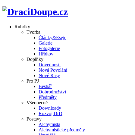
Rubriky
Tvorba
Články&Eseje
Galerie
Fotogalerie
Hřbitov
Doplňky
Dovednosti
Nová Povolání
Nové Rasy
Pro PJ
Bestiář
Dobrodružství
Předměty
Všeobecné
Downloady
Rozvoj DrD
Postavy
Alchymista
Alchymistické předměty