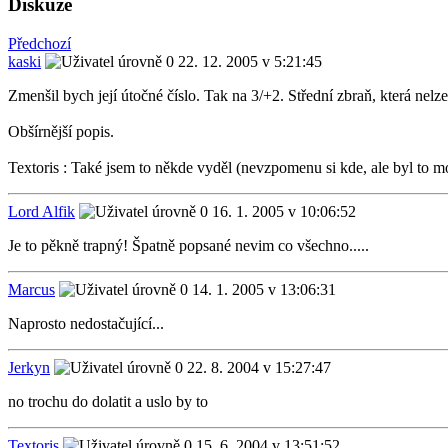
Diskuze
Předchozí
kaski
22. 12. 2005 v 5:21:45
Zmenšil bych její útočné číslo. Tak na 3/+2. Střední zbraň, která nel
Obšírnější popis.
Textoris : Také jsem to někde vyděl (nevzpomenu si kde, ale byl to m
Lord Alfik
16. 1. 2005 v 10:06:52
Je to pěkně trapný! Špatně popsané nevim co všechno.....
Marcus
14. 1. 2005 v 13:06:31
Naprosto nedostačující...
Jerkyn
22. 8. 2004 v 15:27:47
no trochu do dolatit a uslo by to
Textoris
15. 6. 2004 v 13:51:52