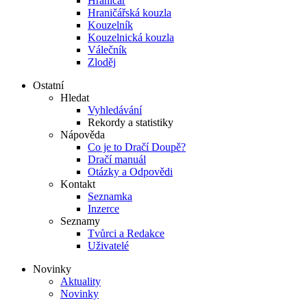
Hraničář
Hraničářská kouzla
Kouzelník
Kouzelnická kouzla
Válečník
Zloděj
Ostatní
Hledat
Vyhledávání
Rekordy a statistiky
Nápověda
Co je to Dračí Doupě?
Dračí manuál
Otázky a Odpovědi
Kontakt
Seznamka
Inzerce
Seznamy
Tvůrci a Redakce
Uživatelé
Novinky
Aktuality
Novinky