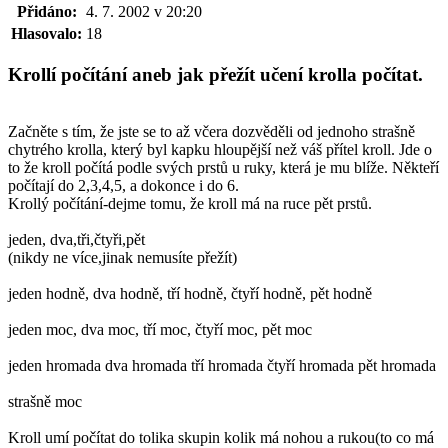
Přidáno:
4. 7. 2002 v 20:20
Hlasovalo:
18
Krollí počítání aneb jak přežít učení krolla počítat.
Začněte s tím, že jste se to až včera dozvěděli od jednoho strašně
chytrého krolla, který byl kapku hloupější než váš přítel kroll. Jde o
to že kroll počítá podle svých prstů u ruky, která je mu blíže. Někteří
počítají do 2,3,4,5, a dokonce i do 6.
Krollý počítání-dejme tomu, že kroll má na ruce pět prstů.
jeden, dva,tři,čtyři,pět
(nikdy ne více,jinak nemusíte přežít)
jeden hodně, dva hodně, tří hodně, čtyří hodně, pět hodně
jeden moc, dva moc, tří moc, čtyří moc, pět moc
jeden hromada dva hromada tří hromada čtyří hromada pět hromada
strašně moc
Kroll umí počítat do tolika skupin kolik má nohou a rukou(to co má