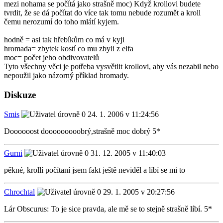
mezi nohama se počítá jako strašně moc) Když krollovi budete
tvrdit, že se dá počítat do více tak tomu nebude rozumět a kroll
čemu nerozumí do toho mlátí kyjem.
hodně = asi tak hřebíkům co má v kyji
hromada= zbytek kostí co mu zbyli z elfa
moc= počet jeho obdivovatelů
Tyto všechny věci je potřeba vysvětlit krollovi, aby vás nezabil nebo
nepoužil jako názorný příklad hromady.
Diskuze
Smis
24. 1. 2006 v 11:24:56
Doooooost dooooooooobrý,strašně moc dobrý 5*
Gurni
31. 12. 2005 v 11:40:03
pěkné, krollí počítaní jsem fakt ještě neviděl a líbí se mi to
Chrochtal
29. 1. 2005 v 20:27:56
Lár Obscurus: To je sice pravda, ale mě se to stejně strašně líbí. 5*