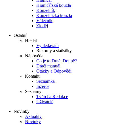
Hraničář
Hraničářská kouzla
Kouzelník
Kouzelnická kouzla
Válečník
Zloděj
Ostatní
Hledat
Vyhledávání
Rekordy a statistiky
Nápověda
Co je to Dračí Doupě?
Dračí manuál
Otázky a Odpovědi
Kontakt
Seznamka
Inzerce
Seznamy
Tvůrci a Redakce
Uživatelé
Novinky
Aktuality
Novinky