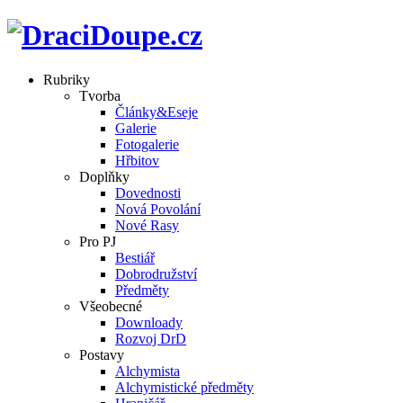
Rubriky
Tvorba
Články&Eseje
Galerie
Fotogalerie
Hřbitov
Doplňky
Dovednosti
Nová Povolání
Nové Rasy
Pro PJ
Bestiář
Dobrodružství
Předměty
Všeobecné
Downloady
Rozvoj DrD
Postavy
Alchymista
Alchymistické předměty