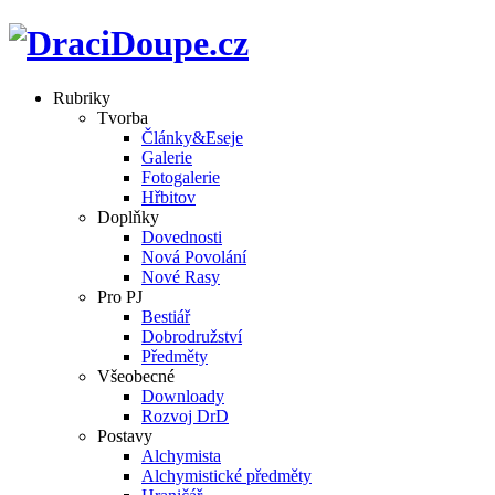
Rubriky
Tvorba
Články&Eseje
Galerie
Fotogalerie
Hřbitov
Doplňky
Dovednosti
Nová Povolání
Nové Rasy
Pro PJ
Bestiář
Dobrodružství
Předměty
Všeobecné
Downloady
Rozvoj DrD
Postavy
Alchymista
Alchymistické předměty