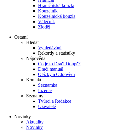
Hraničář
Hraničářská kouzla
Kouzelník
Kouzelnická kouzla
Válečník
Zloděj
Ostatní
Hledat
Vyhledávání
Rekordy a statistiky
Nápověda
Co je to Dračí Doupě?
Dračí manuál
Otázky a Odpovědi
Kontakt
Seznamka
Inzerce
Seznamy
Tvůrci a Redakce
Uživatelé
Novinky
Aktuality
Novinky