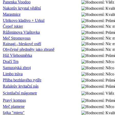
Panenka Voodoo
Nakorův krystal vědění
Marastnice
Ulrikovo kladivo + Urkul
Čepeľ iskier
Růženinova Vlaštovka
Meč Stromovous
Rainagi - bleskové ostří
Obyčejné předměty jako zbraně
Hůl Všehosměrka
Dračí Trn
Samurajská zbroj
Limbo tráva
Přilba bezhlavého rytíře
Rafaleův levitační pás
Scintilační mágometr
Pravý kompas
Meč plamene
fajka "mieru"