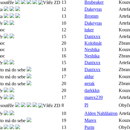
13
Brubeaker
Kouze
12
Dakeyras
Artef
13
Bromm
Artef
10
Dakeyras
Artef
12
luker
Kouze
15
Danixxx
Artef
20
Kolohnát
Zbran
13
Neshika
Kouze
16
Neshika
Zbran
15
Danixxx
Artef
18
Danixxx
Zbran
17
aldur
Kouze
20
gerak
Zbran
20
darkkkn
Kouze
17
marex239
Artef
Pl
8
Obyče
10
Alden Nahlilairon
Artef
19
Marex
Kouze
13
Purin
Obyče