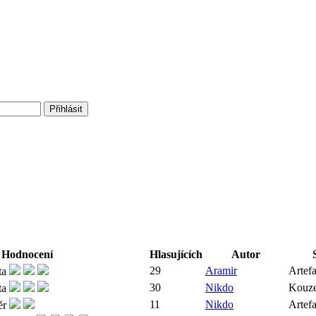
Hodnocení
Hlasujících
Autor
29
Aramir
Artef
30
Nikdo
Kouze
11
Nikdo
Artef