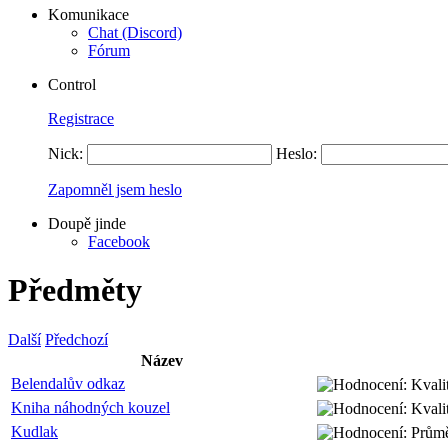
Komunikace
Chat (Discord)
Fórum
Control
Registrace
Nick:
Heslo:
Zapomněl jsem heslo
Doupě jinde
Facebook
Předměty
Další
Předchozí
Název
Belendalův odkaz
Kniha náhodných kouzel
Kudlak