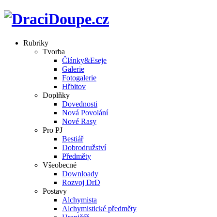
Rubriky
Tvorba
Články&Eseje
Galerie
Fotogalerie
Hřbitov
Doplňky
Dovednosti
Nová Povolání
Nové Rasy
Pro PJ
Bestiář
Dobrodružství
Předměty
Všeobecné
Downloady
Rozvoj DrD
Postavy
Alchymista
Alchymistické předměty