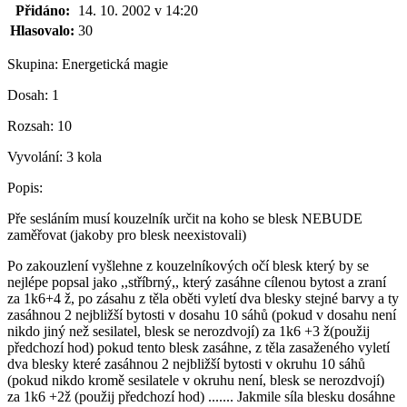
Přidáno:
14. 10. 2002 v 14:20
Hlasovalo:
30
Skupina:
Energetická magie
Dosah:
1
Rozsah:
10
Vyvolání:
3 kola
Popis:
Pře sesláním musí kouzelník určit na koho se blesk NEBUDE
zaměřovat (jakoby pro blesk neexistovali)
Po zakouzlení vyšlehne z kouzelníkových očí blesk který by se
nejlépe popsal jako ,,stříbrný,, který zasáhne cílenou bytost a zraní
za 1k6+4 ž, po zásahu z těla oběti vyletí dva blesky stejné barvy a ty
zasáhnou 2 nejbližší bytosti v dosahu 10 sáhů (pokud v dosahu není
nikdo jiný než sesilatel, blesk se nerozdvojí) za 1k6 +3 ž(použij
předchozí hod) pokud tento blesk zasáhne, z těla zasaženého vyletí
dva blesky které zasáhnou 2 nejbližší bytosti v okruhu 10 sáhů
(pokud nikdo kromě sesilatele v okruhu není, blesk se nerozdvojí)
za 1k6 +2ž (použij předchozí hod) ....... Jakmile síla blesku dosáhne