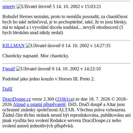
smeety
14. 10. 2002 v 15:03:21
Bohužel Heroes neznám, proto to nemůžu posoudit, za chaotičnost
bych ho také nelinčoval, je to pochopitelné, také, že to jsou blesky,
má to nápad a i vyvolání docela souhlasí... nevyší ohodnocení (5
bych bleskům snad nikdy nedal)
KILLMAN
14. 10. 2002 v 14:27:35
Chaoticky napsané. Moc chaoticky.
Figralf
14. 10. 2002 v 14:22:10
Podobné jako jedno kouzlo v Heroes III. Proto 2.
Další
DraciDoupe.cz
verze 2.369 (
216b1ca
) ze dne 18. 7. 2026 © 2018–
2026
Almad
a ostatní přispěvatelé
. DrD, Dračí doupě a Altar jsou
ochranné známky společnosti ALTAR. Všechna práva vyhrazena.
Žádná část těchto stránek nesmí být reprodukována, publikována ani
jinak využita bez svolení Redakce serveru DraciDoupe.cz nebo
svolení autorů jednotlivých příspěvků.