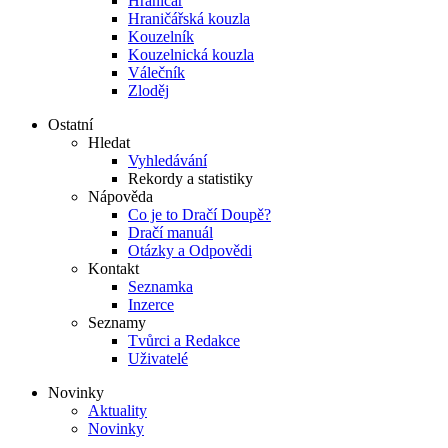
Hraničář
Hraničářská kouzla
Kouzelník
Kouzelnická kouzla
Válečník
Zloděj
Ostatní
Hledat
Vyhledávání
Rekordy a statistiky
Nápověda
Co je to Dračí Doupě?
Dračí manuál
Otázky a Odpovědi
Kontakt
Seznamka
Inzerce
Seznamy
Tvůrci a Redakce
Uživatelé
Novinky
Aktuality
Novinky