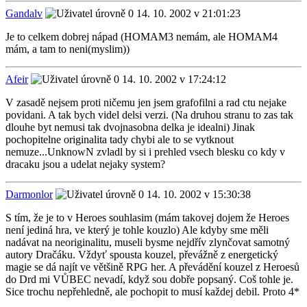
Gandalv
14. 10. 2002 v 21:01:23
Je to celkem dobrej nápad (HOMAM3 nemám, ale HOMAM4
mám, a tam to neni(myslim))
Afeir
14. 10. 2002 v 17:24:12
V zasadě nejsem proti ničemu jen jsem grafofilni a rad ctu nejake
povidani. A tak bych videl delsi verzi. (Na druhou stranu to zas tak
dlouhe byt nemusi tak dvojnasobna delka je idealni) Jinak
pochopitelne originalita tady chybi ale to se vytknout
nemuze...UnknowN zvladl by si i prehled vsech blesku co kdy v
dracaku jsou a udelat nejaky system?
Darmonlor
14. 10. 2002 v 15:30:38
S tím, že je to v Heroes souhlasim (mám takovej dojem že Heroes
není jediná hra, ve který je tohle kouzlo) Ale kdyby sme měli
nadávat na neoriginalitu, museli bysme nejdřív zlynčovat samotný
autory Dračáku. Vždyť spousta kouzel, převážně z energetický
magie se dá najít ve většině RPG her. A převádění kouzel z Heroesů
do Drd mi VŮBEC nevadí, když sou dobře popsaný. Coš tohle je.
Sice trochu nepřehledně, ale pochopit to musí každej debil. Proto 4*