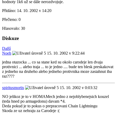
hodnoty 1k6 už se dále nerozdvojuje.
Přidáno:
14. 10. 2002 v 14:20
Přečteno:
0
Hlasovalo:
30
Diskuze
Další
Noeh
15. 10. 2002 v 9:22:44
jedna otazocka ... co sa stane ked su okolo carodeje len dvaja
protivnici ... alebo traja ... to je jedno .... bude ten blesk preskakovat
z jedneho na druheho alebo jedneho protivnika moze zasiahnut iba
raz????
spiritusmortis
15. 10. 2002 v 0:03:32
NO jelikoz je to v HOMAMech jedno z nejoblybenejsich kouzel
(teda hned po armagedonu) davam *4.
Deda pokud je to pokus o prepracovani Chain Lightningu
Skoda ze uz nehraju za Carodeje :(