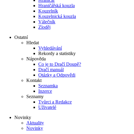
Hraničář
Hraničářská kouzla
Kouzelník
Kouzelnická kouzla
Válečník
Zloděj
Ostatní
Hledat
Vyhledávání
Rekordy a statistiky
Nápověda
Co je to Dračí Doupě?
Dračí manuál
Otázky a Odpovědi
Kontakt
Seznamka
Inzerce
Seznamy
Tvůrci a Redakce
Uživatelé
Novinky
Aktuality
Novinky