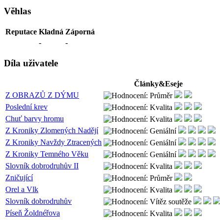
Věhlas
Reputace
Kladná
Záporná
-
-
Díla uživatele
Články&Eseje
Z OBRAZŮ Z DÝMU
Poslední krev
Chuť barvy hromu
Z Kroniky Zlomených Nadějí
Z Kroniky Navždy Ztracených
Z Kroniky Temného Věku
Slovník dobrodruhův II
Zničující
Orel a Vlk
Slovník dobrodruhův
Píseň Žoldnéřova