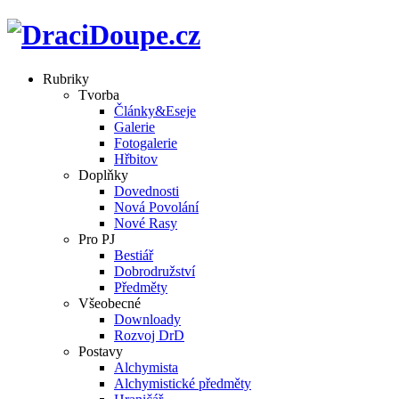
Rubriky
Tvorba
Články&Eseje
Galerie
Fotogalerie
Hřbitov
Doplňky
Dovednosti
Nová Povolání
Nové Rasy
Pro PJ
Bestiář
Dobrodružství
Předměty
Všeobecné
Downloady
Rozvoj DrD
Postavy
Alchymista
Alchymistické předměty