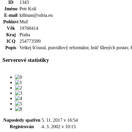
ID
1343
Jméno
Petr Král
E-mail
killman@odria.eu
Pohlaví
Muž
Věk
19760414
Kraj
Praha
ICQ
254773599
Popis
Velkej šťoural, pravidlový reformátor, hráč šílených postav,
Serverové statistiky
Naposledy spatřen
5. 11. 2017 v 16:54
Registrován
4. 3. 2002 v 10:15