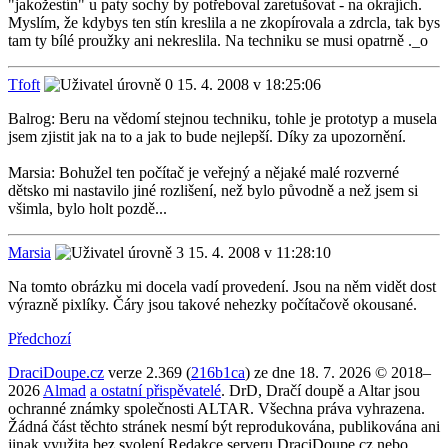
"jakožestín" u paty sochy by potřeboval zaretušovat - na okrajích.
Myslím, že kdybys ten stín kreslila a ne zkopírovala a zdrcla, tak bys
tam ty bílé proužky ani nekreslila. Na techniku se musi opatrně ._o
Tfoft
15. 4. 2008 v 18:25:06
Balrog: Beru na vědomí stejnou techniku, tohle je prototyp a musela
jsem zjistit jak na to a jak to bude nejlepší. Díky za upozornění.
Marsia: Bohužel ten počítač je veřejný a nějaké malé rozverné
dětsko mi nastavilo jiné rozlišení, než bylo původně a než jsem si
všimla, bylo holt pozdě...
Marsia
15. 4. 2008 v 11:28:10
Na tomto obrázku mi docela vadí provedení. Jsou na něm vidět dost
výrazně pixlíky. Čáry jsou takové nehezky počítačově okousané.
Předchozí
DraciDoupe.cz
verze 2.369 (
216b1ca
) ze dne 18. 7. 2026 © 2018–
2026
Almad
a ostatní přispěvatelé
. DrD, Dračí doupě a Altar jsou
ochranné známky společnosti ALTAR. Všechna práva vyhrazena.
Žádná část těchto stránek nesmí být reprodukována, publikována ani
jinak využita bez svolení Redakce serveru DraciDoupe.cz nebo