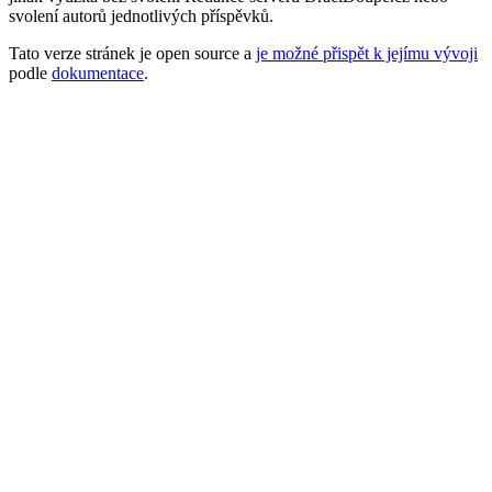
svolení autorů jednotlivých příspěvků.
Tato verze stránek je open source a
je možné přispět k jejímu vývoji
podle
dokumentace
.