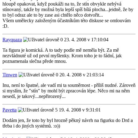
hloupě opakovat, když poukáži na to, že stín obvykle nebývá
stínovaný, takže by možná byla lepší spíš bílá plocha...jeidně, že by
to byl odraz ale to by zase asi chtělo něco dotvořit...
Všem umělecky založeným účastníkům této diskuse se omlouvám
:D.
Rayquaza
23. 4. 2008 v 17:10:04
Ta figura je komická. A to tady podle mě neměla být. Za mě
nezvládnuté už od první myšlenky. Krom toho je to fádní, jak
poznamenala slečna přede mnou.
Tinwen
20. 4. 2008 v 21:03:14
Inu, není to špatné, ale vadí mi ta souměrnost - příliš nudné. Zároveň
si myslím, že "stín" by mohl být zpracován lépe. Něco mi na něm
nesedí, je takový...nepřirozený...
Pavetta
19. 4. 2008 v 9:31:01
Dodám jen, že toto by byl hrozně pěkný návrh na figurku do Drd a
třeba i do jiných systémů. :o))