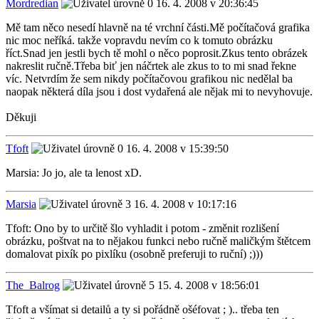
Mordredian
16. 4. 2008 v 20:36:45
Mě tam něco nesedí hlavně na té vrchní části.Mě počítačová grafika
nic moc neříká. takže vopravdu nevím co k tomuto obrázku
říct.Snad jen jestli bych tě mohl o něco poprosit.Zkus tento obrázek
nakreslit ručně.Třeba biť jen náčrtek ale zkus to to mi snad řekne
víc. Netvrdím že sem nikdy počítačovou grafikou nic nedělal ba
naopak některá díla jsou i dost vydařená ale nějak mi to nevyhovuje.
Děkuji
Tfoft
16. 4. 2008 v 15:39:50
Marsia: Jo jo, ale ta lenost xD.
Marsia
16. 4. 2008 v 10:17:16
Tfoft: Ono by to určitě šlo vyhladit i potom - změnit rozlišení
obrázku, poštvat na to nějakou funkci nebo ručně maličkým štětcem
domalovat pixík po pixlíku (osobně preferuji to ruční) ;)))
The_Balrog
15. 4. 2008 v 18:56:01
Tfoft a všímat si detailů a ty si pořádně ošéfovat ; ).. třeba ten