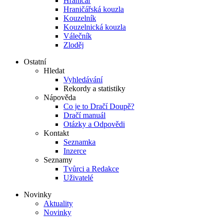
Hraničář
Hraničářská kouzla
Kouzelník
Kouzelnická kouzla
Válečník
Zloděj
Ostatní
Hledat
Vyhledávání
Rekordy a statistiky
Nápověda
Co je to Dračí Doupě?
Dračí manuál
Otázky a Odpovědi
Kontakt
Seznamka
Inzerce
Seznamy
Tvůrci a Redakce
Uživatelé
Novinky
Aktuality
Novinky