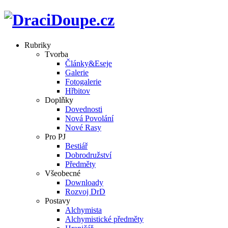
Rubriky
Tvorba
Články&Eseje
Galerie
Fotogalerie
Hřbitov
Doplňky
Dovednosti
Nová Povolání
Nové Rasy
Pro PJ
Bestiář
Dobrodružství
Předměty
Všeobecné
Downloady
Rozvoj DrD
Postavy
Alchymista
Alchymistické předměty