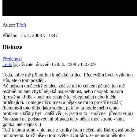
Autor:
Tfoft
Přidáno:
15. 4. 2008 v 10:47
Diskuze
Předchozí
Teilo
28. 4. 2008 v 0:03:09
Teda, tohle mě přinutilo i k nějaké kritice. Především bych vytkl ten
stín, ale o tom později.
Ač nejsem umělecký znalec, zdá se mi to celkem pěkné, jen mě
osobně mi tam chybí nějaká majestátnost, nebo naopak pokora
(prostě ta křídla - buď majestátně jej obepínající nebo k tělu
přiléhající). Tohle je něco mezi a nějak se mi to prostě nezdá :)
(bereme-li toto dílko jako sochu, pak by tu podle mého tento
problém s křídly byl - další věc je, jestli si to "správně" představuju)
Navázání na podstavec mi připadá taky nějak moc strohé - vím,
gotika, ale stejnak :)
Teď k tomu stínu - nic moc z kritiky jsem nečetl, ale Balrog asi bude
mít pravdu, když píše o tom světle. Doufám, že nebudu někoho