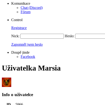
Komunikace
Chat (Discord)
Fórum
Control
Registrace
Nick:
Heslo:
Zapomněl jsem heslo
Doupě jinde
Facebook
Uživatelka Marsia
Info o uživatelce
ID
5966