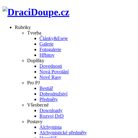
Rubriky
Tvorba
Články&Eseje
Galerie
Fotogalerie
Hřbitov
Doplňky
Dovednosti
Nová Povolání
Nové Rasy
Pro PJ
Bestiář
Dobrodružství
Předměty
Všeobecné
Downloady
Rozvoj DrD
Postavy
Alchymista
Alchymistické předměty