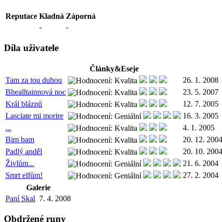
Reputace
Kladná
Záporná
-
-
Díla uživatele
Články&Eseje
Tam za tou duhou
26. 1. 2008
Bhealltainnová noc
23. 5. 2007
Král bláznů
12. 7. 2005
Lasciate mi morire
16. 3. 2005
...
4. 1. 2005
Bim bam
20. 12. 200
Padlý anděl
20. 10. 200
Živlům...
21. 6. 2004
Smrt elfům!
27. 2. 2004
Galerie
Paní Skal
7. 4. 2008
Obdržené runy