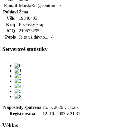
E-mail
MarsiaRei@centrum.cz
Pohlaví
Žena
Věk
19840405
Kraj
Plzeňský kraj
ICQ
219573295
Popis
Je to už dávno... :-)
Serverové statistiky
Naposledy spatřena
15. 5. 2026 v 11:26
Registrována
12. 10. 2003 v 21:31
Věhlas