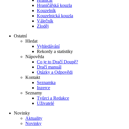
Hraničář
Hraničářská kouzla
Kouzelník
Kouzelnická kouzla
Válečník
Zloděj
Ostatní
Hledat
Vyhledávání
Rekordy a statistiky
Nápověda
Co je to Dračí Doupě?
Dračí manuál
Otázky a Odpovědi
Kontakt
Seznamka
Inzerce
Seznamy
Tvůrci a Redakce
Uživatelé
Novinky
Aktuality
Novinky