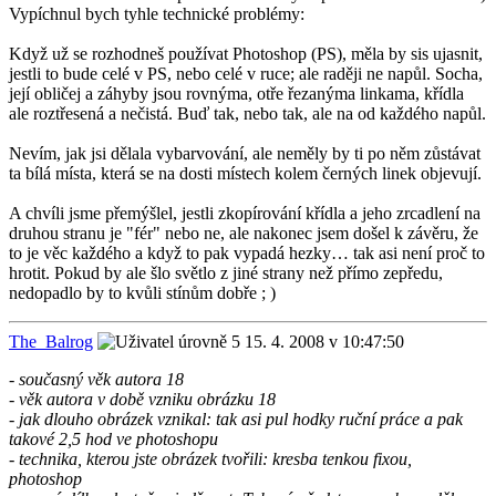
Vypíchnul bych tyhle technické problémy:
Když už se rozhodneš používat Photoshop (PS), měla by sis ujasnit,
jestli to bude celé v PS, nebo celé v ruce; ale raději ne napůl. Socha,
její obličej a záhyby jsou rovnýma, otře řezanýma linkama, křídla
ale roztřesená a nečistá. Buď tak, nebo tak, ale na od každého napůl.
Nevím, jak jsi dělala vybarvování, ale neměly by ti po něm zůstávat
ta bílá místa, která se na dosti místech kolem černých linek objevují.
A chvíli jsme přemýšlel, jestli zkopírování křídla a jeho zrcadlení na
druhou stranu je "fér" nebo ne, ale nakonec jsem došel k závěru, že
to je věc každého a když to pak vypadá hezky… tak asi není proč to
hrotit. Pokud by ale šlo světlo z jiné strany než přímo zepředu,
nedopadlo by to kvůli stínům dobře ; )
The_Balrog
15. 4. 2008 v 10:47:50
- současný věk autora 18
- věk autora v době vzniku obrázku 18
- jak dlouho obrázek vznikal: tak asi pul hodky ruční práce a pak
takové 2,5 hod ve photoshopu
- technika, kterou jste obrázek tvořili: kresba tenkou fixou,
photoshop