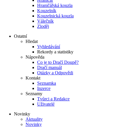
Hraničář
Hraničářská kouzla
Kouzelník
Kouzelnická kouzla
Válečník
Zloděj
Ostatní
Hledat
Vyhledávání
Rekordy a statistiky
Nápověda
Co je to Dračí Doupě?
Dračí manuál
Otázky a Odpovědi
Kontakt
Seznamka
Inzerce
Seznamy
Tvůrci a Redakce
Uživatelé
Novinky
Aktuality
Novinky