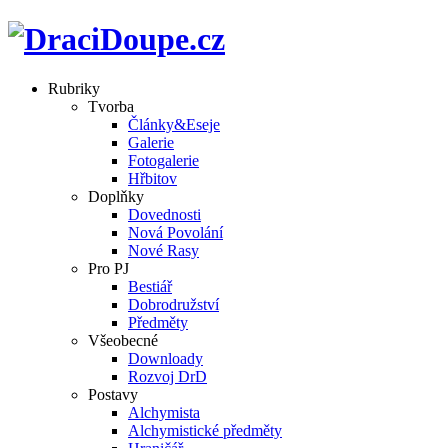
Rubriky
Tvorba
Články&Eseje
Galerie
Fotogalerie
Hřbitov
Doplňky
Dovednosti
Nová Povolání
Nové Rasy
Pro PJ
Bestiář
Dobrodružství
Předměty
Všeobecné
Downloady
Rozvoj DrD
Postavy
Alchymista
Alchymistické předměty