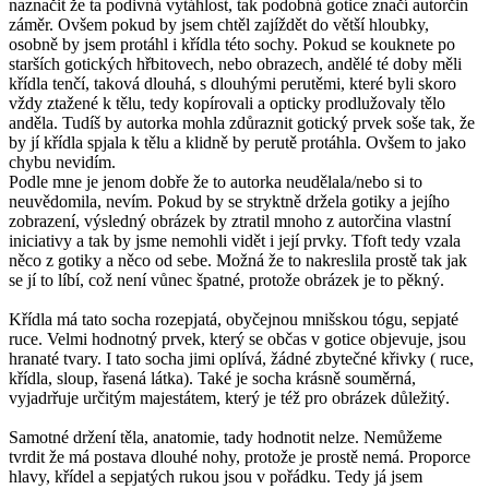
naznačit že ta podivná vytáhlost, tak podobná gotice značí autorčin
záměr. Ovšem pokud by jsem chtěl zajíždět do větší hloubky,
osobně by jsem protáhl i křídla této sochy. Pokud se kouknete po
starších gotických hřbitovech, nebo obrazech, andělé té doby měli
křídla tenčí, taková dlouhá, s dlouhými perutěmi, které byli skoro
vždy ztažené k tělu, tedy kopírovali a opticky prodlužovaly tělo
anděla. Tudíš by autorka mohla zdůraznit gotický prvek soše tak, že
by jí křídla spjala k tělu a klidně by perutě protáhla. Ovšem to jako
chybu nevidím.
Podle mne je jenom dobře že to autorka neudělala/nebo si to
neuvědomila, nevím. Pokud by se stryktně držela gotiky a jejího
zobrazení, výsledný obrázek by ztratil mnoho z autorčina vlastní
iniciativy a tak by jsme nemohli vidět i její prvky. Tfoft tedy vzala
něco z gotiky a něco od sebe. Možná že to nakreslila prostě tak jak
se jí to líbí, což není vůnec špatné, protože obrázek je to pěkný.
Křídla má tato socha rozepjatá, obyčejnou mnišskou tógu, sepjaté
ruce. Velmi hodnotný prvek, který se občas v gotice objevuje, jsou
hranaté tvary. I tato socha jimi oplívá, žádné zbytečné křivky ( ruce,
křídla, sloup, řasená látka). Také je socha krásně souměrná,
vyjadrřuje určitým majestátem, který je též pro obrázek důležitý.
Samotné držení těla, anatomie, tady hodnotit nelze. Nemůžeme
tvrdit že má postava dlouhé nohy, protože je prostě nemá. Proporce
hlavy, křídel a sepjatých rukou jsou v pořádku. Tedy já jsem