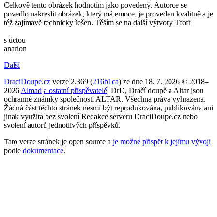
Celkově tento obrázek hodnotím jako povedený. Autorce se
povedlo nakreslit obrázek, který má emoce, je proveden kvalitně a je
též zajímavě technicky řešen. Těším se na další výtvory Tfoft
s úctou
anarion
Další
DraciDoupe.cz
verze 2.369 (
216b1ca
) ze dne 18. 7. 2026 © 2018–
2026
Almad
a ostatní přispěvatelé
. DrD, Dračí doupě a Altar jsou
ochranné známky společnosti ALTAR. Všechna práva vyhrazena.
Žádná část těchto stránek nesmí být reprodukována, publikována ani
jinak využita bez svolení Redakce serveru DraciDoupe.cz nebo
svolení autorů jednotlivých příspěvků.
Tato verze stránek je open source a
je možné přispět k jejímu vývoji
podle
dokumentace
.