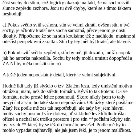
část sochy do stínu, což logicky ukazuje na fakt, že na sochu svítí
slunce zepředu zezhora. Jsou tu dvě chyby, které se s tímto faktem
neshodují:
a) Pokus světlo svítí seshora, stín se velmi zkrátí, ovšem stín u tvé
sochy, je ačkoliv kratší než socha samotná, přece jenom je dosti
dlouhý. Připočteme že se na stín koukáme též z nadhledu, musíme si
odečíst perspektivní zkratku. Stín by tey měl být kratší, ale hlavně:
b) Pokud svítí světlo zepředu, stín by měl jít dozadu, tudíž naopak
jak ho autorka nakreslila. Sochu by tedy mohla umístit dopopředí a
ZA NÍ by měla umístit stín :o)
A ještě jeden nepodstatný detail, který je velmi subjektivní.
Hodně lidí tady již slyšelo o tzv. Zlatém řezu, tedy umístění motivu
obrázku jinam, než do středu formátu. Bývá to tak kolem: 1:3 ve
formátu, nebo prostě lehce posunouti. Skoro nikdy jsem to tady
nevyčítal a sám ho také skoro nepoužívám. Obrázky které posíláme
Zlatý řez podle mě zas tak nepotřebují, ale tady by jsem hlavní
motiv sochy posunul více doleva, ať si klidně levé křídlo trošku
ořízně a nechal tak trošku prostoru i pro stín **počítám kdyby stín
byl vzadu** který by se též do formátu nevešel. Podle mě by to
mohlo vypadat zajímavěji, ale jak jsem řekl, je to jenom maličkost.