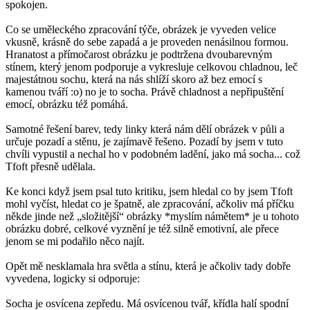
spokojen.
Co se uměleckého zpracování týče, obrázek je vyveden velice
vkusně, krásně do sebe zapadá a je proveden nenásilnou formou.
Hranatost a přímočarost obrázku je podtržena dvoubarevným
stínem, který jenom podporuje a vykresluje celkovou chladnou, leč
majestátnou sochu, která na nás shlíží skoro až bez emocí s
kamenou tváří :o) no je to socha. Právě chladnost a nepřipuštění
emocí, obrázku též pomáhá.
Samotné řešení barev, tedy linky která nám dělí obrázek v půli a
určuje pozadí a stěnu, je zajímavě řešeno. Pozadí by jsem v tuto
chvíli vypustil a nechal ho v podobném ladění, jako má socha... což
Tfoft přesně udělala.
Ke konci když jsem psal tuto kritiku, jsem hledal co by jsem Tfoft
mohl vyčíst, hledat co je špatně, ale zpracování, ačkoliv má příčku
někde jinde než „složitější“ obrázky *myslím námětem* je u tohoto
obrázku dobré, celkové vyznění je též silně emotivní, ale přece
jenom se mi podařilo něco najít.
Opět mě nesklamala hra světla a stínu, která je ačkoliv tady dobře
vyvedena, logicky si odporuje:
Socha je osvícena zepředu. Má osvícenou tvář, křídla halí spodní