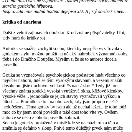
- co má dílko vlastně vyjadřovat: Taková představa sochy anděla ze
starého gotického hřbitova.
Inspirovala mne nudná hodina dějepisu xD. A jistý obrázek z netu.
kritika od anariona
Další z velmi zajímavích obrázku již od známé přispěvatelky Tfot,
tedy hurá do kritiky :o)
Autorka se snažila zachytit sochu, která by nejspíše vyzařovala v
gotickém stylu, možno použít na nějaký náhrobek významné osoby
třeba i do Dračího Doupěte. Myslím si že se to autorce docela
povedlo.
Gotika se vyznačovala psychologickou podstatou hnát všechno co
nejvícer nahoru, lidé se těmi vysokými stavbami a vežemi snažili
dosáhnout jisté duchovní velikosti *s nadsázkou* Tedy již pro
všechny známá gotická vysoká vytrážová okna, křížové klenkby,
vysoké věže... jednoduše se jejich stavby vyznačovali výškou a
útlostí. ... Promítlo se to i na obrazech, kdy jsou proporce ještě
nedořešeny. Téma gotiky by jsem ale už nechal ležet... je toho totiž
moc co by jsem mohl povědět a také dost toho víte vy. Ovšem
autorce se něco z tohoto povedlo zobrazit.
Socha je goticky protažená v místě kde se nachází trup a tělo a
změnila se defakto v sloup. Právě tento důležitý prvek nám může