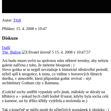
Autor:
Tfoft
Přidáno:
15. 4. 2008 v 10:47
Diskuze
Další
The_Balrog
15. 4. 2008 v 10:47:57
Asi budu muset uvézt na správnou míru některé termíny, aby nebyla
galerie nařčena z toho, že meleme hlouposti ; )
Slovo gotika se tu nejpíš nevztahuje k historické středověké periodě,
nýbrž spíš k neogotice, k tomu, co vidíme v hororových filmech
dneška, v atmosféře, která připomíná gothic revival – styl
architektury Gotham city z Batmana.
(Gotické sochy andělů vypadaly určo jinak, málokdy se dávaly na
hřbitovy a – pokud bych chtěl hodně šťourat, kdyby byla socha celá
z kamene, asi by těžko křídly vydržela a nezlomila se.)
Tak a konečně se můžu pustit do užitečných poznámek k obrázku : )