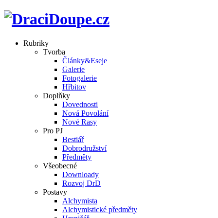
Rubriky
Tvorba
Články&Eseje
Galerie
Fotogalerie
Hřbitov
Doplňky
Dovednosti
Nová Povolání
Nové Rasy
Pro PJ
Bestiář
Dobrodružství
Předměty
Všeobecné
Downloady
Rozvoj DrD
Postavy
Alchymista
Alchymistické předměty