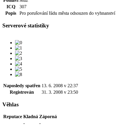
Pohlaví
Muž
ICQ
307
Popis
Pro porušování řádu města odsouzen do vyhnanství
Serverové statistiky
Naposledy spatřen
13. 6. 2008 v 22:37
Registrován
31. 3. 2008 v 23:50
Věhlas
Reputace
Kladná
Záporná
-
-