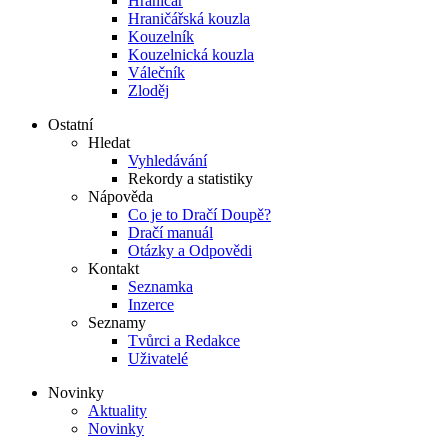
Hraničář
Hraničářská kouzla
Kouzelník
Kouzelnická kouzla
Válečník
Zloděj
Ostatní
Hledat
Vyhledávání
Rekordy a statistiky
Nápověda
Co je to Dračí Doupě?
Dračí manuál
Otázky a Odpovědi
Kontakt
Seznamka
Inzerce
Seznamy
Tvůrci a Redakce
Uživatelé
Novinky
Aktuality
Novinky