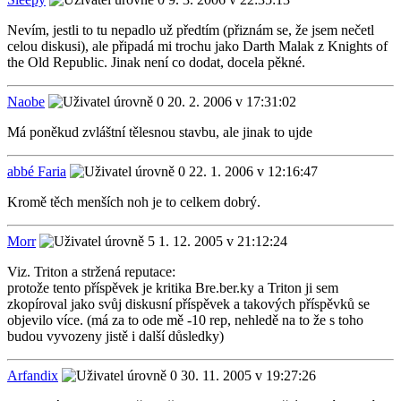
Nevím, jestli to tu nepadlo už předtím (přiznám se, že jsem nečetl
celou diskusi), ale připadá mi trochu jako Darth Malak z Knights of
the Old Republic. Jinak není co dodat, docela pěkné.
Naobe
20. 2. 2006 v 17:31:02
Má poněkud zvláštní tělesnou stavbu, ale jinak to ujde
abbé Faria
22. 1. 2006 v 12:16:47
Kromě těch menších noh je to celkem dobrý.
Morr
1. 12. 2005 v 21:12:24
Viz. Triton a stržená reputace:
protože tento příspěvek je kritika Bre.ber.ky a Triton ji sem
zkopíroval jako svůj diskusní příspěvek a takových příspěvků se
objevilo více. (má za to ode mě -10 rep, nehledě na to že s toho
budou vyvozeny jistě i další důsledky)
Arfandix
30. 11. 2005 v 19:27:26