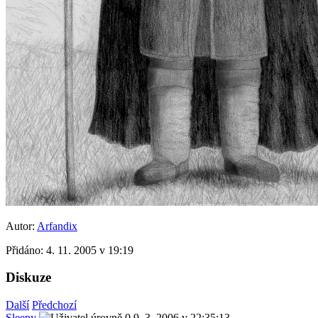
Autor:
Arfandix
Přidáno:
4. 11. 2005 v 19:19
Diskuze
Další
Předchozí
Sleepy
9. 3. 2006 v 22:35:13