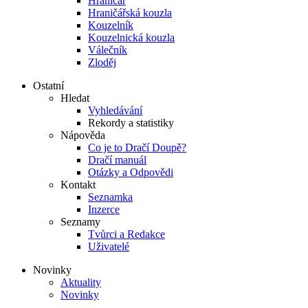
Hraničář
Hraničářská kouzla
Kouzelník
Kouzelnická kouzla
Válečník
Zloděj
Ostatní
Hledat
Vyhledávání
Rekordy a statistiky
Nápověda
Co je to Dračí Doupě?
Dračí manuál
Otázky a Odpovědi
Kontakt
Seznamka
Inzerce
Seznamy
Tvůrci a Redakce
Uživatelé
Novinky
Aktuality
Novinky