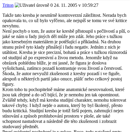
Triton
24. 11. 2005 v 10:59:27
Takže tato kresba je nesmírně kontroverzní záležitost. Nerada bych
opakovala to, co už bylo vyřčeno, ale nejspíš se tomu ve své kritice
nevyhnu.
Není pochyb o tom, že autor ke kresbě přistoupil s pečlivostí a pílí, o
jaké se nám u řady jiných děl může jen zdát. Jeho práce s tužkou
jako kresebným materiálem je potěšující a příkladná. Na druhou
stranu právě tyto klady přinášejí i řadu negativ. Jedním z nich je
utáhlost. Kresba je sice precizní, bohatá a práce s tužkou různorodá
od studijní až po expresivní a živou metodu. Jenomže když na
obrázek pohlédnu blíže, je mi jasné, že figura je doslova
vyšolichaná, zatímco pozadí kontrastuje svou živostí a čerstvostí.
Škoda, že autor nevyužil zkušenosti z kresby pozadí i ve figuře,
alespoň u některých partií jako onuce, plášť nebo celkový postoj
figury.
Krom toho tu pochopitelně máme anatomické nesrovnalosti, které
jsou tak zřejmé a do očí bijící, že je nemohu jen tak opominout.
Zvláště tehdy, když má kresba studijní charakter, nemohu tolerovat
takové chyby. I když nejde o autora, který by byl školený, přesto
budu kritická. Studijní kresba je totiž širší pojem, zahrnující nejen
stínování a způsob prohlubování prostoru v ploše, ale také
schopnost nastudovat a následně dle této zkušenosti i zobrazit
studovaný předmět.
První evidentní pochybení je v rukou. Ruce, tedy natažené prsty