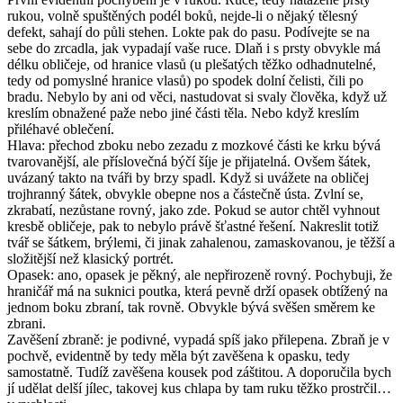
rukou, volně spuštěných podél boků, nejde-li o nějaký tělesný
defekt, sahají do půli stehen. Lokte pak do pasu. Podívejte se na
sebe do zrcadla, jak vypadají vaše ruce. Dlaň i s prsty obvykle má
délku obličeje, od hranice vlasů (u plešatých těžko odhadnutelné,
tedy od pomyslné hranice vlasů) po spodek dolní čelisti, čili po
bradu. Nebylo by ani od věci, nastudovat si svaly člověka, když už
kreslím obnažené paže nebo jiné části těla. Nebo když kreslím
přiléhavé oblečení.
Hlava: přechod zboku nebo zezadu z mozkové části ke krku bývá
tvarovanější, ale příslovečná býčí šíje je přijatelná. Ovšem šátek,
uvázaný takto na tváři by brzy spadl. Když si uvážete na obličej
trojhranný šátek, obvykle obepne nos a částečně ústa. Zvlní se,
zkrabatí, nezůstane rovný, jako zde. Pokud se autor chtěl vyhnout
kresbě obličeje, pak to nebylo právě šťastné řešení. Nakreslit totiž
tvář se šátkem, brýlemi, či jinak zahalenou, zamaskovanou, je těžší a
složitější než klasický portrét.
Opasek: ano, opasek je pěkný, ale nepřirozeně rovný. Pochybuji, že
hraničář má na suknici poutka, která pevně drží opasek obtížený na
jednom boku zbraní, tak rovně. Obvykle bývá svěšen směrem ke
zbrani.
Zavěšení zbraně: je podivné, vypadá spíš jako přilepena. Zbraň je v
pochvě, evidentně by tedy měla být zavěšena k opasku, tedy
samostatně. Tudíž zavěšena kousek pod záštitou. A doporučila bych
jí udělat delší jílec, takovej kus chlapa by tam ruku těžko prostrčil…