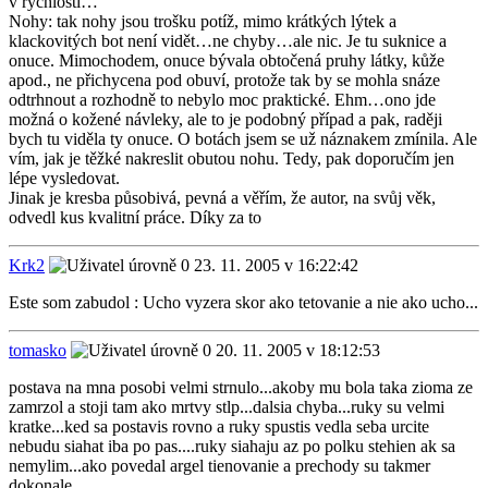
v rychlosti…
Nohy: tak nohy jsou trošku potíž, mimo krátkých lýtek a
klackovitých bot není vidět…ne chyby…ale nic. Je tu suknice a
onuce. Mimochodem, onuce bývala obtočená pruhy látky, kůže
apod., ne přichycena pod obuví, protože tak by se mohla snáze
odtrhnout a rozhodně to nebylo moc praktické. Ehm…ono jde
možná o kožené návleky, ale to je podobný případ a pak, raději
bych tu viděla ty onuce. O botách jsem se už náznakem zmínila. Ale
vím, jak je těžké nakreslit obutou nohu. Tedy, pak doporučím jen
lépe vysledovat.
Jinak je kresba působivá, pevná a věřím, že autor, na svůj věk,
odvedl kus kvalitní práce. Díky za to
Krk2
23. 11. 2005 v 16:22:42
Este som zabudol : Ucho vyzera skor ako tetovanie a nie ako ucho...
tomasko
20. 11. 2005 v 18:12:53
postava na mna posobi velmi strnulo...akoby mu bola taka zioma ze
zamrzol a stoji tam ako mrtvy stlp...dalsia chyba...ruky su velmi
kratke...ked sa postavis rovno a ruky spustis vedla seba urcite
nebudu siahat iba po pas....ruky siahaju az po polku stehien ak sa
nemylim...ako povedal argel tienovanie a prechody su takmer
dokonale