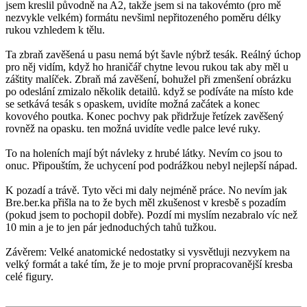
jsem kreslil původně na A2, takže jsem si na takovémto (pro mě
nezvykle velkém) formátu nevšiml nepřitozeného poměru délky
rukou vzhledem k tělu.
Ta zbraň zavěšená u pasu nemá být šavle nýbrž tesák. Reálný úchop
pro něj vidím, když ho hraničář chytne levou rukou tak aby měl u
záštity malíček. Zbraň má zavěšení, bohužel při zmenšení obrázku
po odeslání zmizalo několik detailů. když se podíváte na místo kde
se setkává tesák s opaskem, uvidíte možná začátek a konec
kovového poutka. Konec pochvy pak přidržuje řetízek zavěšený
rovněž na opasku. ten možná uvidíte vedle palce levé ruky.
To na holeních mají být návleky z hrubé látky. Nevím co jsou to
onuc. Připouštím, že uchycení pod podrážkou nebyl nejlepší nápad.
K pozadí a trávě. Tyto věci mi daly nejméně práce. No nevím jak
Bre.ber.ka přišla na to že bych měl zkušenost v kresbě s pozadím
(pokud jsem to pochopil dobře). Pozdí mi myslím nezabralo víc než
10 min a je to jen pár jednoduchých tahů tužkou.
Závěrem: Velké anatomické nedostatky si vysvětluji nezvykem na
velký formát a také tím, že je to moje první propracovanější kresba
celé figury.