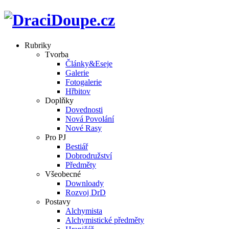
Rubriky
Tvorba
Články&Eseje
Galerie
Fotogalerie
Hřbitov
Doplňky
Dovednosti
Nová Povolání
Nové Rasy
Pro PJ
Bestiář
Dobrodružství
Předměty
Všeobecné
Downloady
Rozvoj DrD
Postavy
Alchymista
Alchymistické předměty