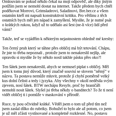
Omlouvám se pokud někdo čekal na moji odpověď, ale díky jistým
potížím jsem se nemohl dostat na internet. Takže předem bych chtěl
poděkovat Morrovi, Grimsladeovi, Saladinovi, Bre.ber.ce a všem
ostatním kteří mi napsali konstruktivní kritiku. Pro většinu z těch
ostatních bych měl jen nápad k zamyšlení. Myslíte, že je nutné psát
o krátkých rukou, když už to udělalo asi šest (ne-li více) lidí před
vámi?
Takže, teď se vyjádřím k některým nejastnostem ohledně mé kresby:
Ten černý pruh který se táhne přes obličej má být tetování. Chápu,
že jste to třeba nepoznali , protože jsem to nenakreslil nejlíp, ale
opravdu si myslíte že by někdo nosil takhle pásku přes oko?!
Ten šátek jsem nenakreslil, abych se nemusel piplat s obličej. Měl
jsem k tomu jiný důvod, který značně souvisí se slovem "němý" v
názvu. Ta postava nemůže mluvit, protože jí chybí poměrně velký
kus dolní čelisti a tedy i jyzyka. Aby všechny v okolí neděsila svým
zjevem, nosí šátek. BTW nechápu Resyfe, proč by hraničáři
nemohli nosit šátek. Slyšel jsi třeba někdy o banditech? To že ti není
vidět obličej ti i pomůže v maskování v přírodě.
Ruce, ty jsou očividně krátké. Věděl jsem o tom už před tím než
jsem zaslal dílko do rubriky. Bohužel to bylo ale až potom, co jsem
je už měl zčásti vystínované a kompletně rozklesné. No, postavu