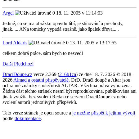
Argel
18. 11. 2005 v 11:14:03
Jediné, co se ma obrázku opavdu líbí, je stínování a přechody,
jinak..... ANa tomicky vypadá strašně, jako špalek dřeva.....
Lord Aldaris
13. 11. 2005 v 13:17:55
celkem dobrá práce. sám bych to nesvedl
Další
Předchozí
DraciDoupe.cz
verze 2.369 (
216b1ca
) ze dne 18. 7. 2026 © 2018–
2026
Almad
a ostatní přispěvatelé
. DrD, Dračí doupě a Altar jsou
ochranné známky společnosti ALTAR. Všechna práva vyhrazena.
Žádná část těchto stránek nesmí být reprodukována, publikována ani
jinak využita bez svolení Redakce serveru DraciDoupe.cz nebo
svolení autorů jednotlivých příspěvků.
Tato verze stránek je open source a
je možné přispět k jejímu vývoji
podle
dokumentace
.