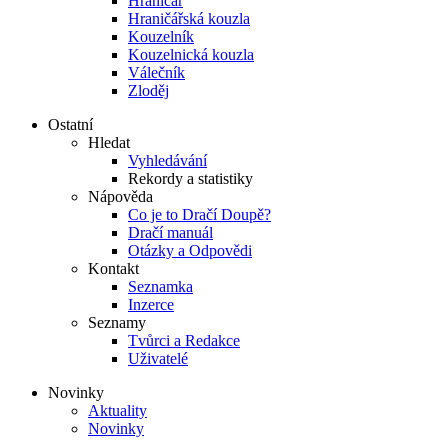
Hraničář
Hraničářská kouzla
Kouzelník
Kouzelnická kouzla
Válečník
Zloděj
Ostatní
Hledat
Vyhledávání
Rekordy a statistiky
Nápověda
Co je to Dračí Doupě?
Dračí manuál
Otázky a Odpovědi
Kontakt
Seznamka
Inzerce
Seznamy
Tvůrci a Redakce
Uživatelé
Novinky
Aktuality
Novinky