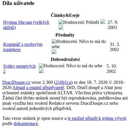
Díla uživatele
Články&Eseje
Hymna She-tan (velkých
27. 9.
skřetů)
2003
Předměty
Krumpáč s ocelovým
31. 5.
topůrkem
2002
Dobrodružství
Svitky nemrtvých
5. 10.
2
2002
DraciDoupe.cz
verze 2.369 (
216b1ca
) ze dne 18. 7. 2026 © 2018–
2026
Almad
a ostatní přispěvatelé
. DrD, Dračí doupě a Altar jsou
ochranné známky společnosti ALTAR. Všechna práva vyhrazena.
Žádná část těchto stránek nesmí být reprodukována, publikována ani
jinak využita bez svolení Redakce serveru DraciDoupe.cz nebo
svolení autorů jednotlivých příspěvků.
Tato verze stránek je open source a
je možné přispět k jejímu vývoji
podle
dokumentace
.