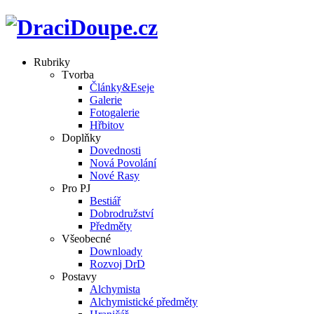
Rubriky
Tvorba
Články&Eseje
Galerie
Fotogalerie
Hřbitov
Doplňky
Dovednosti
Nová Povolání
Nové Rasy
Pro PJ
Bestiář
Dobrodružství
Předměty
Všeobecné
Downloady
Rozvoj DrD
Postavy
Alchymista
Alchymistické předměty