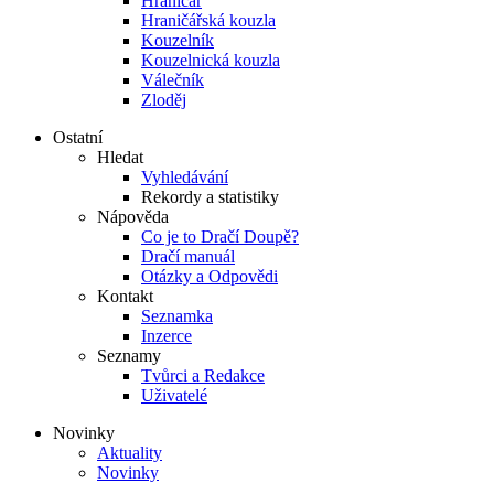
Hraničář
Hraničářská kouzla
Kouzelník
Kouzelnická kouzla
Válečník
Zloděj
Ostatní
Hledat
Vyhledávání
Rekordy a statistiky
Nápověda
Co je to Dračí Doupě?
Dračí manuál
Otázky a Odpovědi
Kontakt
Seznamka
Inzerce
Seznamy
Tvůrci a Redakce
Uživatelé
Novinky
Aktuality
Novinky