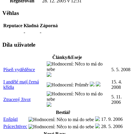
Registrován
28. 12. 2005 v 12:31
Věhlas
Reputace
Kladná
Záporná
-
-
Díla uživatele
Články&Eseje
Píseň vyděděnce
5. 5. 2008
I andělé mají černá
15. 4.
křídla
2008
5. 11.
Ztracený život
2006
Bestiář
Enšpígl
17. 9. 2006
Prácechtivec
28. 5. 2006
Nové Rasy