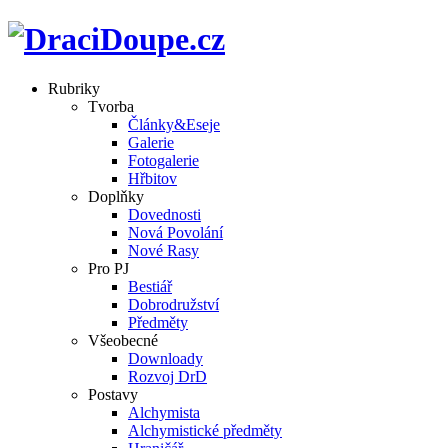
Rubriky
Tvorba
Články&Eseje
Galerie
Fotogalerie
Hřbitov
Doplňky
Dovednosti
Nová Povolání
Nové Rasy
Pro PJ
Bestiář
Dobrodružství
Předměty
Všeobecné
Downloady
Rozvoj DrD
Postavy
Alchymista
Alchymistické předměty