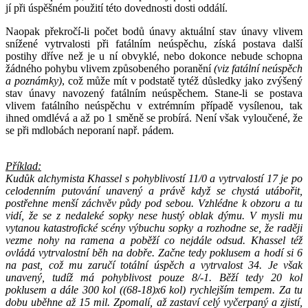
jí při úspěšném použití této dovednosti dosti oddálí.
Naopak překročí-li počet bodů únavy aktuální stav únavy vlivem
snížené vytrvalosti při fatálním neúspěchu, získá postava další
postihy dříve než je u ní obvyklé, nebo dokonce nebude schopna
žádného pohybu vlivem způsobeného poranění
(viz fatální neúspěch
a poznámky)
, což může mít v podstatě tytéž důsledky jako zvýšený
stav únavy navozený fatálním neúspěchem. Stane-li se postava
vlivem fatálního neúspěchu v extrémním případě vysílenou, tak
ihned omdlévá a až po 1 směně se probírá. Není však vyloučené, že
se při mdlobách neporaní např. pádem.
Příklad:
Kudůk alchymista Khassel s pohyblivostí 11/0 a vytrvalostí 17 je po
celodenním putování unavený a právě když se chystá utábořit,
postřehne menší záchvěv půdy pod sebou. Vzhlédne k obzoru a tu
vidí, že se z nedaleké sopky nese hustý oblak dýmu. V mysli mu
vytanou katastrofické scény výbuchu sopky a rozhodne se, že raději
vezme nohy na ramena a poběží co nejdále odsud. Khassel též
ovládá vytrvalostní běh na dobře. Začne tedy poklusem a hodí si 6
na past, což mu zaručí totální úspěch a vytrvalost 34. Je však
unavený, tudíž má pohyblivost pouze 8/-1. Běží tedy 20 kol
poklusem a dále 300 kol ((68-18)x6 kol) rychlejším tempem. Za tu
dobu uběhne až 15 mil. Zpomalí, až zastaví celý vyčerpaný a zjistí,