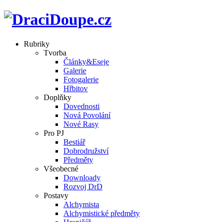
Rubriky
Tvorba
Články&Eseje
Galerie
Fotogalerie
Hřbitov
Doplňky
Dovednosti
Nová Povolání
Nové Rasy
Pro PJ
Bestiář
Dobrodružství
Předměty
Všeobecné
Downloady
Rozvoj DrD
Postavy
Alchymista
Alchymistické předměty