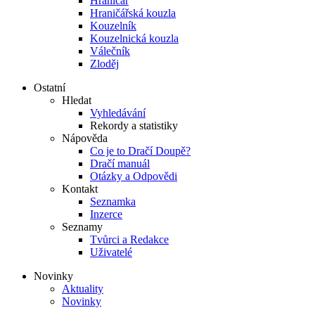
Hraničář
Hraničářská kouzla
Kouzelník
Kouzelnická kouzla
Válečník
Zloděj
Ostatní
Hledat
Vyhledávání
Rekordy a statistiky
Nápověda
Co je to Dračí Doupě?
Dračí manuál
Otázky a Odpovědi
Kontakt
Seznamka
Inzerce
Seznamy
Tvůrci a Redakce
Uživatelé
Novinky
Aktuality
Novinky