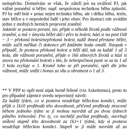
neúspěchu. Domnívám se však, že záleží jen na uvážení PJ, jak
vážné poranění si běžec např. nesprávnou technikou běhu způsobí.
PJ by měl brát v potaz nejen techniku běhu, ale i délku běhu, terén,
stav běžce a v neposlední řadě i jeho obuv. Pro ilustraci zde uvádím
jedno z možných herních projevení zranění:
Jakmile se postava poraní, tzn. přijde o několik životů podle vážnosti
zranění, a má v úmyslu běžet dál i přes tu bolest, hází si na past Odl
~ 3 ~ překoná bolest/nepřekoná bolest, tudíž ihned přestane běžet,
může začít naříkat či dokonce při fatálním hodu omdlí. Naopak v
případě, že postava překoná bolest a běží dál, tak za každé 1 až 3
kola, dle vážnosti poranění, přijde o 1k6 stínových životů a hází si
znovu na překonání bolesti s tím, že nebezpečnost pasti se za ta 1 až
3 kola zvyšuje o 1. Kromě toho se při poranění, opět dle jeho
vážnosti, může snížit i bonus za sílu a obratnost o 1 až 3.
** V PPP to opět není nijak herně řešené (viz Asketismus), proto tu
pro případné zájemce uvedu nepovinný návrh:
Za každý týden, co si postava neudržuje běžeckou kondici, může
přijít o 1k10 profibodů této dovednosti, přičemž profibody ztracené
během jednoho týdne se jí mohou navrátit až po dvou týdnech
pilného trénování. Pro ty, co nechtějí počítat profibody, navrhuji
snížení stupně této dovednosti za 1k3+1 týdnů, kdy si postava
neudržuje běžeckou kondici. Stupeň se jí může navrátit až za