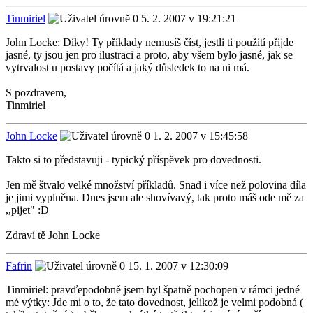
Tinmiriel
5. 2. 2007 v 19:21:21
John Locke: Díky! Ty příklady nemusíš číst, jestli ti použití přijde
jasné, ty jsou jen pro ilustraci a proto, aby všem bylo jasné, jak se
vytrvalost u postavy počítá a jaký důsledek to na ni má.
S pozdravem,
Tinmiriel
John Locke
1. 2. 2007 v 15:45:58
Takto si to představuji - typický příspěvek pro dovednosti.
Jen mě štvalo velké množství příkladů. Snad i více než polovina díla
je jimi vyplněna. Dnes jsem ale shovívavý, tak proto máš ode mě za
,,pijet" :D
Zdraví tě John Locke
Fafrin
15. 1. 2007 v 12:30:09
Tinmiriel: pravďepodobně jsem byl špatně pochopen v rámci jedné
mé výtky: Jde mi o to, že tato dovednost, jelikož je velmi podobná (