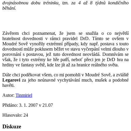
dvojnásobnou dobu tréninku, tzn. za 4 až 8 týdnů kondičního
běhání.
Závěrem chci poznamenat, že jsem se snažila o co největší
hratelnost dovednosti v rámci pravidel DrD. Tímto se ovšem v
Moudré Sově vynořily extrémní případy, kdy např. postava s touto
dovedností může poklusem běžet ve stavu vyčerpání velmi dlouho v
porovnání s postavou, jež tuto dovednost neovládá. Domnívám se
však, že i tyto extrémy ke hře patří, neboť přeci jen je DrD hra na
hrdiny ve fantasy světě, kde lze jít až za hranice reálného světa.
Dále chci poděkovat všem, co mi pomohli v Moudré Sově, a zvláště
Legarovi
za jeho neúnavné vychytávání much, mušek a podobné
havěti.
Autor:
Tinmiriel
Přidáno:
3. 1. 2007 v 21.07
Hlasovalo:
24
Diskuze