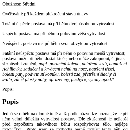
Obtížnost:
Střední
Ověřování:
při každém překročení stavu únavy
Totální úspěch:
postava má při běhu dvojnásobnou vytrvalost
Úspěch:
postava má při běhu o polovinu větší vytrvalost
Neúspěch:
postava má při běhu svou obvyklou vytrvalost
Fatální neúspěch:
postava má při běhu o polovinu menší vytrvalost;
postava může při běhu dostat křeče, nebo může zakopnout, či jinak
si způsobit zranění,
např. poranění kolena, natažení vazů, namožení
Achillovky, zatlačení a krvácení nehtů na noze, natržení třísel,
bolesti paty, podvrtnutí kotníku, bolesti zad, přetržení šlachy či
svalu, zánět plosky nohy, opruzeniny, puchýře, výrony apod.
*
Popis:
Popis
Jedná se o běh na dlouhé tratě a již podle názvu lze poznat, že je při
něm velmi důležitá vytrvalost postavy. Dle zkušeností je nejlepší
před započetím takovéhoto běhu rozpohybovat tělo, nejlépe
rozcvičkou. Proto jsem se rozhodla herně rozlišit tento běh od