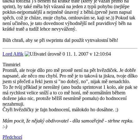
takřka totožná ) s během na krátké tratě (který je vázán přímo na
sprint), by také měla být vázaná na jeden z typů pohybu (nejlépe
poklus-nejpomaléjší a nejméně únavný z běhů.(prvně jsem napsal
spěch, což je chůze, moje chyba, omlouvám se, kaji se.)) Pokud tak
není učiněno, je tato dovednost výhodnější než pravidlový běh na
krátké tratě a tudíž lehce nevyvážený.
Bůh chraň, aby se při swprintu dal použít vytrvalostní běh!
Lord Alfik
11. 1. 2007 v 12:10:04
Tinmiriel
Promiň, ale tvoje dílo pro mě prostě není na pět hvězdiček. Je dobře
napsané, ale něco mu chybí. Pro mě je to taková ta jiskra, tvoje dílko
jsem si přečetl a řekl jsem si "no dobrý, no", nijak mě nenadchlo.
To že tvůj příklad je nereálný (ano budu sprintovat 1 kolo, ale pak se
má rychlost velice sníží a to co mě honí, mě normálním během
dožene jako nic, protože běžíš nesmírně pomalu) do hodnocení
nezahrnuji.
Čtyři hvězdičky je fajn hodnocení, málokdo ho dosáhne. ;)
Mám pocit, že nějaký obdivovatel - díla samozřejně - strhne repku.
:-)
Předchozí