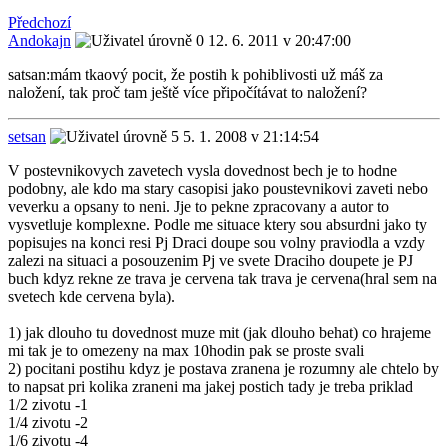
Předchozí
Andokajn
12. 6. 2011 v 20:47:00
satsan:mám tkaový pocit, že postih k pohiblivosti už máš za
naložení, tak proč tam ještě více připočítávat to naložení?
setsan
5. 1. 2008 v 21:14:54
V postevnikovych zavetech vysla dovednost bech je to hodne
podobny, ale kdo ma stary casopisi jako poustevnikovi zaveti nebo
veverku a opsany to neni. Jje to pekne zpracovany a autor to
vysvetluje komplexne. Podle me situace ktery sou absurdni jako ty
popisujes na konci resi Pj Draci doupe sou volny praviodla a vzdy
zalezi na situaci a posouzenim Pj ve svete Draciho doupete je PJ
buch kdyz rekne ze trava je cervena tak trava je cervena(hral sem na
svetech kde cervena byla).
1) jak dlouho tu dovednost muze mit (jak dlouho behat) co hrajeme
mi tak je to omezeny na max 10hodin pak se proste svali
2) pocitani postihu kdyz je postava zranena je rozumny ale chtelo by
to napsat pri kolika zraneni ma jakej postich tady je treba priklad
1/2 zivotu -1
1/4 zivotu -2
1/6 zivotu -4