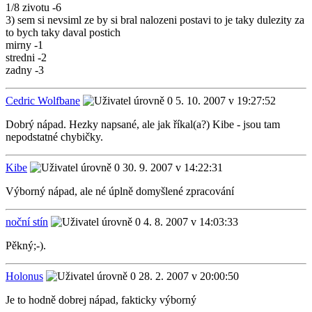
1/8 zivotu -6
3) sem si nevsiml ze by si bral nalozeni postavi to je taky dulezity za
to bych taky daval postich
mirny -1
stredni -2
zadny -3
Cedric Wolfbane
5. 10. 2007 v 19:27:52
Dobrý nápad. Hezky napsané, ale jak říkal(a?) Kibe - jsou tam
nepodstatné chybičky.
Kibe
30. 9. 2007 v 14:22:31
Výborný nápad, ale né úplně domyšlené zpracování
noční stín
4. 8. 2007 v 14:03:33
Pěkný;-).
Holonus
28. 2. 2007 v 20:00:50
Je to hodně dobrej nápad, fakticky výborný