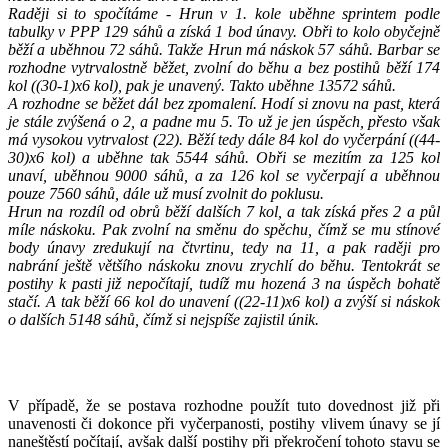
Raději si to spočítáme - Hrun v 1. kole uběhne sprintem podle
tabulky v PPP 129 sáhů a získá 1 bod únavy. Obři to kolo obyčejně
běží a uběhnou 72 sáhů. Takže Hrun má náskok 57 sáhů. Barbar se
rozhodne vytrvalostně běžet, zvolní do běhu a bez postihů běží 174
kol ((30-1)x6 kol), pak je unavený. Takto uběhne 13572 sáhů.
A rozhodne se běžet dál bez zpomalení. Hodí si znovu na past, která
je stále zvýšená o 2, a padne mu 5. To už je jen úspěch, přesto však
má vysokou vytrvalost (22). Běží tedy dále 84 kol do vyčerpání ((44-
30)x6 kol) a uběhne tak 5544 sáhů. Obři se mezitím za 125 kol
unaví, uběhnou 9000 sáhů, a za 126 kol se vyčerpají a uběhnou
pouze 7560 sáhů, dále už musí zvolnit do poklusu.
Hrun na rozdíl od obrů běží dalších 7 kol, a tak získá přes 2 a půl
míle náskoku. Pak zvolní na směnu do spěchu, čímž se mu stínové
body únavy zredukují na čtvrtinu, tedy na 11, a pak raději pro
nabrání ještě většího náskoku znovu zrychlí do běhu. Tentokrát se
postihy k pasti již nepočítají, tudíž mu hozená 3 na úspěch bohatě
stačí. A tak běží 66 kol do unavení ((22-11)x6 kol) a zvýší si náskok
o dalších 5148 sáhů, čímž si nejspíše zajistil únik.
V případě, že se postava rozhodne použít tuto dovednost již při
unavenosti či dokonce při vyčerpanosti, postihy vlivem únavy se jí
naneštěstí počítají, avšak další postihy při překročení tohoto stavu se