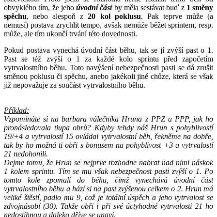
obvyklého tím, že jeho
úvodní část
by měla sestávat buď z
1 směny
spěchu
, nebo alespoň z
20 kol poklusu
. Pak teprve může (a
nemusí) postava zrychlit tempo, avšak nemůže běžet sprintem, resp.
může, ale tím ukončí trvání této dovednosti.
Pokud postava vynechá úvodní část běhu, tak se jí zvýší past o 1.
Past se též zvýší o 1 za každé kolo sprintu před započetím
vytrvalostního běhu. Toto navýšení nebezpečnosti pasti se dá zrušit
směnou poklusu či spěchu, anebo jakékoli jiné chůze, která se však
již nepovažuje za součást vytrvalostního běhu.
Příklad:
Vzpomínáte si na barbara válečníka Hruna z PPZ a PPP, jak ho
pronásledovala tlupa obrů? Kdyby tehdy náš Hrun s pohyblivostí
19/+4 a vytrvalostí 15 ovládal vytrvalostní běh, řekněme na dobře,
tak by ho možná ti obři s bonusem na pohyblivost +3 a vytrvalostí
21 nedohonili.
Dejme tomu, že Hrun se nejprve rozhodne nabrat nad nimi náskok
1 kolem sprintu. Tím se mu však nebezpečnost pasti zvýší o 1. Po
tomto kole zpomalí do běhu, čímž vynechává úvodní část
vytrvalostního běhu a hází si na past zvýšenou celkem o 2. Hrun má
veliké štěstí, padlo mu 9, což je totální úspěch a jeho vytrvalost se
zdvojnásobí (30). Takže obři i při své úctyhodné vytrvalosti 21 ho
nedostihnou a daleko dříve se unaví.