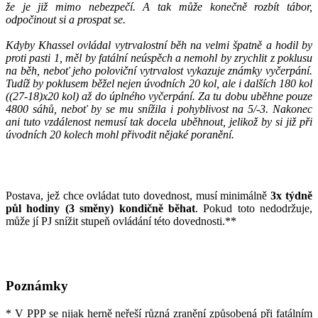
že je již mimo nebezpečí. A tak může konečně rozbít tábor,
odpočinout si a prospat se.
Kdyby Khassel ovládal vytrvalostní běh na velmi špatně a hodil by
proti pasti 1, měl by fatální neúspěch a nemohl by zrychlit z poklusu
na běh, neboť jeho poloviční vytrvalost vykazuje známky vyčerpání.
Tudíž by poklusem běžel nejen úvodních 20 kol, ale i dalších 180 kol
((27-18)x20 kol) až do úplného vyčerpání. Za tu dobu uběhne pouze
4800 sáhů, neboť by se mu snížila i pohyblivost na 5/-3. Nakonec
ani tuto vzdálenost nemusí tak docela uběhnout, jelikož by si již při
úvodních 20 kolech mohl přivodit nějaké poranění.
Postava, jež chce ovládat tuto dovednost, musí minimálně
3x týdně
půl hodiny (3 směny) kondičně běhat
. Pokud toto nedodržuje,
může jí PJ snížit stupeň ovládání této dovednosti.**
Poznámky
* V PPP se nijak herně neřeší různá zranění způsobená při fatálním