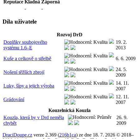
Reputace
Kladná
Záporná
-
-
Díla uživatele
Rozvoj DrD
Doplňky soubojového
19. 2.
systému 1.6–E
2013
Kuše a celkově o střelbě
6. 6. 2009
24. 5.
Nošení těžších zbrojí
2009
14. 11.
Luky, šípy a jejich výroba
2007
12. 11.
Grádování
2007
Kouzelnická Kouzla
Kouzla, která by v Drd neměla
26. 9.
chybět
2009
DraciDoupe.cz
verze 2.369 (
216b1ca
) ze dne 18. 7. 2026 © 2018–