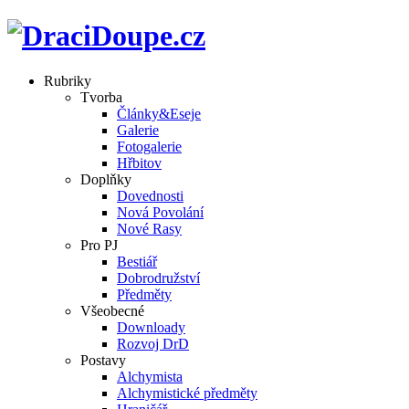
Rubriky
Tvorba
Články&Eseje
Galerie
Fotogalerie
Hřbitov
Doplňky
Dovednosti
Nová Povolání
Nové Rasy
Pro PJ
Bestiář
Dobrodružství
Předměty
Všeobecné
Downloady
Rozvoj DrD
Postavy
Alchymista
Alchymistické předměty