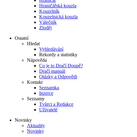
Hraničář
Hraničářská kouzla
Kouzelník
Kouzelnická kouzla
Válečník
Zloděj
Ostatní
Hledat
Vyhledávání
Rekordy a statistiky
Nápověda
Co je to Dračí Doupě?
Dračí manuál
Otázky a Odpovědi
Kontakt
Seznamka
Inzerce
Seznamy
Tvůrci a Redakce
Uživatelé
Novinky
Aktuality
Novinky