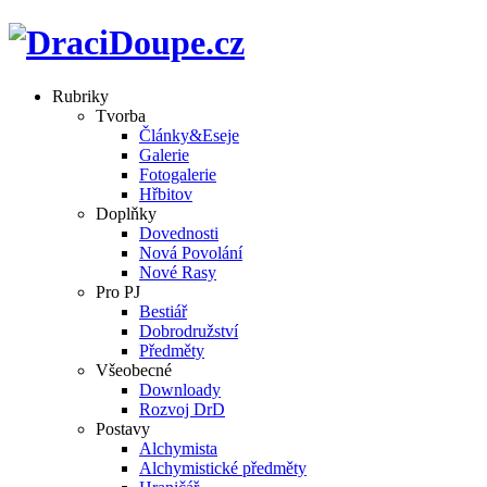
Rubriky
Tvorba
Články&Eseje
Galerie
Fotogalerie
Hřbitov
Doplňky
Dovednosti
Nová Povolání
Nové Rasy
Pro PJ
Bestiář
Dobrodružství
Předměty
Všeobecné
Downloady
Rozvoj DrD
Postavy
Alchymista
Alchymistické předměty