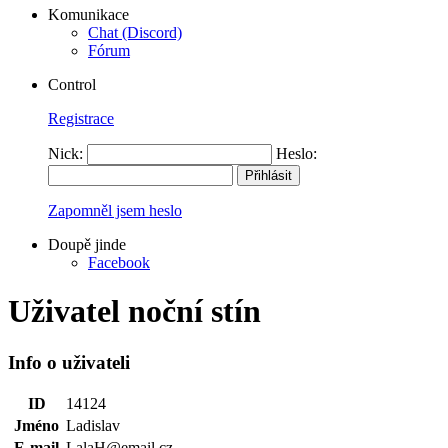
Komunikace
Chat (Discord)
Fórum
Control
Registrace
Nick:
Heslo:
Zapomněl jsem heslo
Doupě jinde
Facebook
Uživatel noční stín
Info o uživateli
ID
14124
Jméno
Ladislav
E-mail
LalaH@email.cz