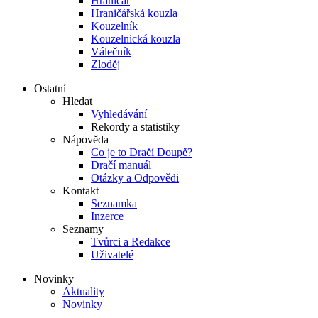
Hraničář
Hraničářská kouzla
Kouzelník
Kouzelnická kouzla
Válečník
Zloděj
Ostatní
Hledat
Vyhledávání
Rekordy a statistiky
Nápověda
Co je to Dračí Doupě?
Dračí manuál
Otázky a Odpovědi
Kontakt
Seznamka
Inzerce
Seznamy
Tvůrci a Redakce
Uživatelé
Novinky
Aktuality
Novinky