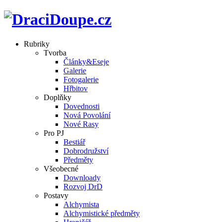
Rubriky
Tvorba
Články&Eseje
Galerie
Fotogalerie
Hřbitov
Doplňky
Dovednosti
Nová Povolání
Nové Rasy
Pro PJ
Bestiář
Dobrodružství
Předměty
Všeobecné
Downloady
Rozvoj DrD
Postavy
Alchymista
Alchymistické předměty