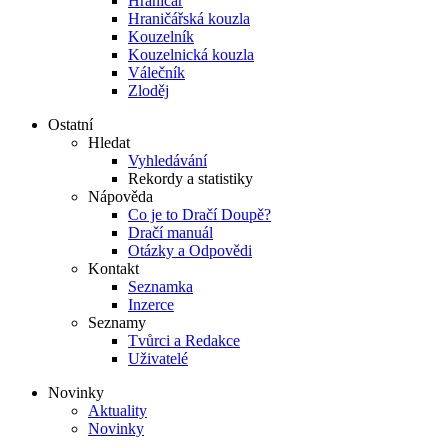
Hraničář
Hraničářská kouzla
Kouzelník
Kouzelnická kouzla
Válečník
Zloděj
Ostatní
Hledat
Vyhledávání
Rekordy a statistiky
Nápověda
Co je to Dračí Doupě?
Dračí manuál
Otázky a Odpovědi
Kontakt
Seznamka
Inzerce
Seznamy
Tvůrci a Redakce
Uživatelé
Novinky
Aktuality
Novinky