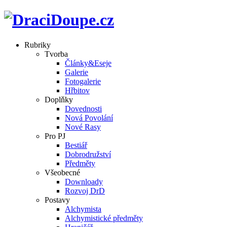
Rubriky
Tvorba
Články&Eseje
Galerie
Fotogalerie
Hřbitov
Doplňky
Dovednosti
Nová Povolání
Nové Rasy
Pro PJ
Bestiář
Dobrodružství
Předměty
Všeobecné
Downloady
Rozvoj DrD
Postavy
Alchymista
Alchymistické předměty