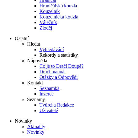
Hraničář
Hraničářská kouzla
Kouzelník
Kouzelnická kouzla
Válečník
Zloděj
Ostatní
Hledat
Vyhledávání
Rekordy a statistiky
Nápověda
Co je to Dračí Doupě?
Dračí manuál
Otázky a Odpovědi
Kontakt
Seznamka
Inzerce
Seznamy
Tvůrci a Redakce
Uživatelé
Novinky
Aktuality
Novinky