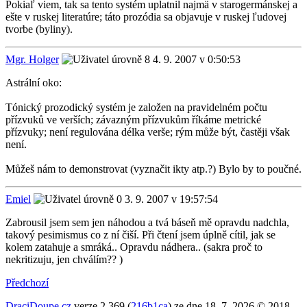
Pokiaľ viem, tak sa tento systém uplatnil najmä v starogermánskej a
ešte v ruskej literatúre; táto prozódia sa objavuje v ruskej ľudovej
tvorbe (byliny).
Mgr. Holger
4. 9. 2007 v 0:50:53
Astrální oko:
Tónický prozodický systém je založen na pravidelném počtu
přízvuků ve verších; závazným přízvukům říkáme metrické
přízvuky; není regulována délka verše; rým může být, častěji však
není.
Můžeš nám to demonstrovat (vyznačit ikty atp.?) Bylo by to poučné.
Emiel
3. 9. 2007 v 19:57:54
Zabrousil jsem sem jen náhodou a tvá báseň mě opravdu nadchla,
takový pesimismus co z ní čiší. Při čtení jsem úplně cítil, jak se
kolem zatahuje a smráká.. Opravdu nádhera.. (sakra proč to
nekritizuju, jen chválím?? )
Předchozí
DraciDoupe.cz
verze 2.369 (
216b1ca
) ze dne 18. 7. 2026 © 2018–