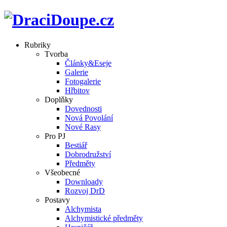
Rubriky
Tvorba
Články&Eseje
Galerie
Fotogalerie
Hřbitov
Doplňky
Dovednosti
Nová Povolání
Nové Rasy
Pro PJ
Bestiář
Dobrodružství
Předměty
Všeobecné
Downloady
Rozvoj DrD
Postavy
Alchymista
Alchymistické předměty