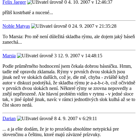
Felix Jaeger
4. 10. 2007 v 12:46:37
příliš kostrbaté a nucené...
Noble Matyas
24. 9. 2007 v 21:35:28
To Marsia: Pro mě není důležitá skladba rýmu, ale dojem jaký báseň
zanechá...
Marsia
12. 9. 2007 v 14:48:15
Podle průměrného hodnocení jsem čekala dobrou básničku. Hmm,
tadle mě opravdu zklamala. Rýmy v prvních dvou slokách jsou
jinak než ve slokách dalších, což je, dle mě, chyba - zvláště když
autor v diskuzi podotýká, že skladba rýmu je a-a-b-c-b, což očividně
v prvních dvou slokách není. Některé rýmy se zrovna nepovedly a
znějí nepřirozeně. Ale hlavní problém vidím v rytmu - v jedné sloce
tak, v jiné úplně jinak, navíc v rámci jednotlivých slok kulhá až se to
číst skoro nedá.
Darian
4. 9. 2007 v 6:29:11
... a ja ešte dodám, že je to prozódia absolútne netypická pre
slovenčinu a češtinu, ktoré majú záväzné prízvuky.