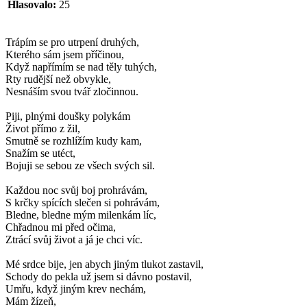
Hlasovalo:
25
Trápím se pro utrpení druhých,
Kterého sám jsem příčinou,
Když napřímím se nad těly tuhých,
Rty rudější než obvykle,
Nesnáším svou tvář zločinnou.
Piji, plnými doušky polykám
Život přímo z žil,
Smutně se rozhlížím kudy kam,
Snažím se utéct,
Bojuji se sebou ze všech svých sil.
Každou noc svůj boj prohrávám,
S krčky spících slečen si pohrávám,
Bledne, bledne mým milenkám líc,
Chřadnou mi před očima,
Ztrácí svůj život a já je chci víc.
Mé srdce bije, jen abych jiným tlukot zastavil,
Schody do pekla už jsem si dávno postavil,
Umřu, když jiným krev nechám,
Mám žízeň,