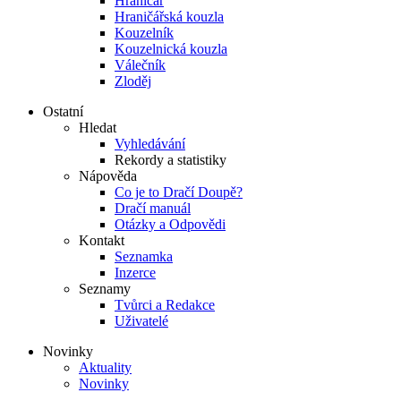
Hraničář
Hraničářská kouzla
Kouzelník
Kouzelnická kouzla
Válečník
Zloděj
Ostatní
Hledat
Vyhledávání
Rekordy a statistiky
Nápověda
Co je to Dračí Doupě?
Dračí manuál
Otázky a Odpovědi
Kontakt
Seznamka
Inzerce
Seznamy
Tvůrci a Redakce
Uživatelé
Novinky
Aktuality
Novinky