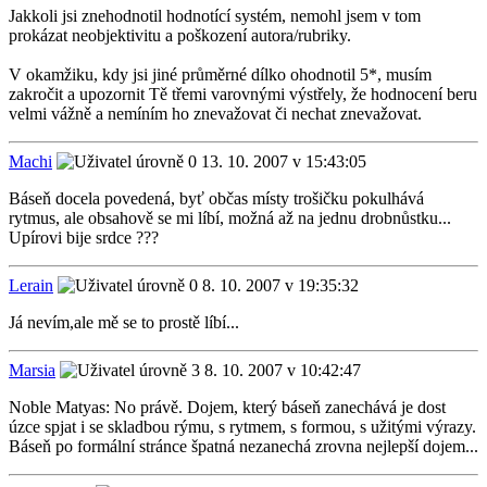
Jakkoli jsi znehodnotil hodnotící systém, nemohl jsem v tom
prokázat neobjektivitu a poškození autora/rubriky.
V okamžiku, kdy jsi jiné průměrné dílko ohodnotil 5*, musím
zakročit a upozornit Tě třemi varovnými výstřely, že hodnocení beru
velmi vážně a nemíním ho znevažovat či nechat znevažovat.
Machi
13. 10. 2007 v 15:43:05
Báseň docela povedená, byť občas místy trošičku pokulhává
rytmus, ale obsahově se mi líbí, možná až na jednu drobnůstku...
Upírovi bije srdce ???
Lerain
8. 10. 2007 v 19:35:32
Já nevím,ale mě se to prostě líbí...
Marsia
8. 10. 2007 v 10:42:47
Noble Matyas: No právě. Dojem, který báseň zanechává je dost
úzce spjat i se skladbou rýmu, s rytmem, s formou, s užitými výrazy.
Báseň po formální stránce špatná nezanechá zrovna nejlepší dojem...