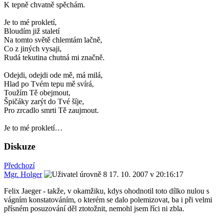
K tepně chvatně spěchám.
Je to mé prokletí,
Bloudím již staletí
Na tomto světě chlemtám lačně,
Co z jiných vysaji,
Rudá tekutina chutná mi značně.
Odejdi, odejdi ode mě, má milá,
Hlad po Tvém tepu mě svírá,
Toužím Tě obejmout,
Špičáky zarýt do Tvé šíje,
Pro zrcadlo smrti Tě zaujmout.
Je to mé prokletí…
Diskuze
Předchozí
Mgr. Holger
17. 10. 2007 v 20:16:17
Felix Jaeger - takže, v okamžiku, kdys ohodnotil toto dílko nulou s
vágním konstatováním, o kterém se dalo polemizovat, ba i při velmi
přísném posuzování děl ztotožnit, nemohl jsem říci ni zbla.