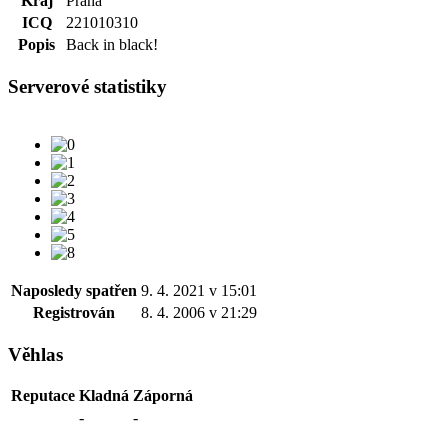
Kraj
Praha
ICQ
221010310
Popis
Back in black!
Serverové statistiky
Naposledy spatřen
9. 4. 2021 v 15:01
Registrován
8. 4. 2006 v 21:29
Věhlas
Reputace
Kladná
Záporná
-
-