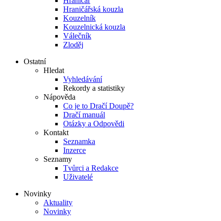
Hraničář
Hraničářská kouzla
Kouzelník
Kouzelnická kouzla
Válečník
Zloděj
Ostatní
Hledat
Vyhledávání
Rekordy a statistiky
Nápověda
Co je to Dračí Doupě?
Dračí manuál
Otázky a Odpovědi
Kontakt
Seznamka
Inzerce
Seznamy
Tvůrci a Redakce
Uživatelé
Novinky
Aktuality
Novinky