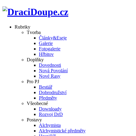
Rubriky
Tvorba
Články&Eseje
Galerie
Fotogalerie
Hřbitov
Doplňky
Dovednosti
Nová Povolání
Nové Rasy
Pro PJ
Bestiář
Dobrodružství
Předměty
Všeobecné
Downloady
Rozvoj DrD
Postavy
Alchymista
Alchymistické předměty