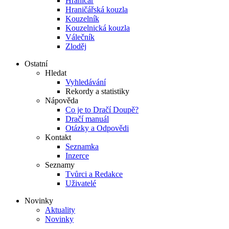
Hraničář
Hraničářská kouzla
Kouzelník
Kouzelnická kouzla
Válečník
Zloděj
Ostatní
Hledat
Vyhledávání
Rekordy a statistiky
Nápověda
Co je to Dračí Doupě?
Dračí manuál
Otázky a Odpovědi
Kontakt
Seznamka
Inzerce
Seznamy
Tvůrci a Redakce
Uživatelé
Novinky
Aktuality
Novinky