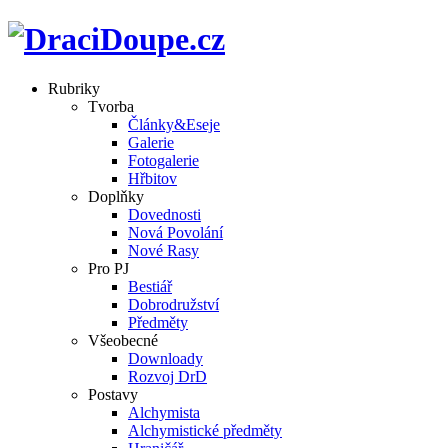
Rubriky
Tvorba
Články&Eseje
Galerie
Fotogalerie
Hřbitov
Doplňky
Dovednosti
Nová Povolání
Nové Rasy
Pro PJ
Bestiář
Dobrodružství
Předměty
Všeobecné
Downloady
Rozvoj DrD
Postavy
Alchymista
Alchymistické předměty