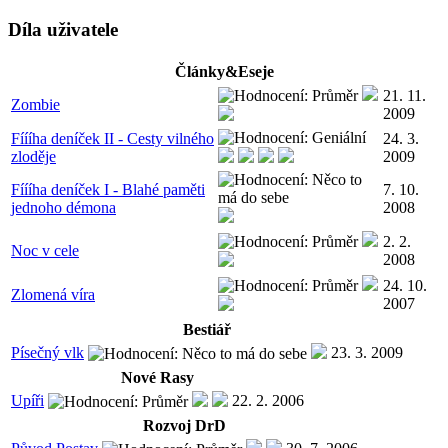
Díla uživatele
Články&Eseje
21. 11.
Zombie
2009
Fíííha deníček II - Cesty vilného
24. 3.
zloděje
2009
Fíííha deníček I - Blahé paměti
7. 10.
jednoho démona
2008
2. 2.
Noc v cele
2008
24. 10.
Zlomená víra
2007
Bestiář
Písečný vlk
23. 3. 2009
Nové Rasy
Upíři
22. 2. 2006
Rozvoj DrD