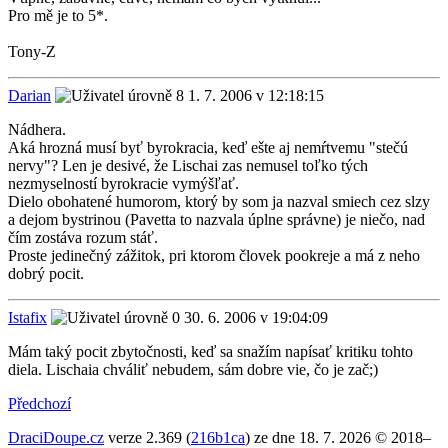
Pro mě je to 5*.
Tony-Z
Darian
1. 7. 2006 v 12:18:15
Nádhera.
Aká hrozná musí byť byrokracia, keď ešte aj nemŕtvemu "stečú
nervy"? Len je desivé, že Lischai zas nemusel toľko tých
nezmyselností byrokracie vymýšľať.
Dielo obohatené humorom, ktorý by som ja nazval smiech cez slzy
a dejom bystrinou (Pavetta to nazvala úplne správne) je niečo, nad
čím zostáva rozum stáť.
Proste jedinečný zážitok, pri ktorom človek pookreje a má z neho
dobrý pocit.
Istafix
30. 6. 2006 v 19:04:09
Mám taký pocit zbytočnosti, keď sa snažím napísať kritiku tohto
diela. Lischaia chváliť nebudem, sám dobre vie, čo je zač;)
Předchozí
DraciDoupe.cz
verze 2.369 (
216b1ca
) ze dne 18. 7. 2026 © 2018–