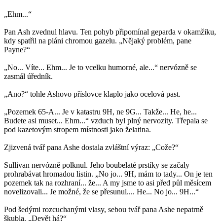
„Ehm...“
Pan Ash zvednul hlavu. Ten pohyb připomínal geparda v okamžiku,
kdy spatřil na pláni chromou gazelu. „Nějaký problém, pane
Payne?“
„No... Víte... Ehm... Je to vcelku humorné, ale...“ nervózně se
zasmál úředník.
„Ano?“ tohle Ashovo příslovce klaplo jako ocelová past.
„Pozemek 65-A... Je v katastru 9H, ne 9G... Takže... He, he...
Budete asi muset... Ehm...“ vzduch byl plný nervozity. Třepala se
pod kazetovým stropem místnosti jako želatina.
Zjizvená tvář pana Ashe dostala zvláštní výraz: „Cože?“
Sullivan nervózně polknul. Jeho boubelaté prstíky se začaly
prohrabávat hromadou listin. „No jo... 9H, mám to tady... On je ten
pozemek tak na rozhraní... že... A my jsme to asi před půl měsícem
novelizovali... Je možné, že se přesunul.... He... No jo... 9H...“
Pod šedými rozcuchanými vlasy, sebou tvář pana Ashe nepatrně
škubla. „Devět há?“