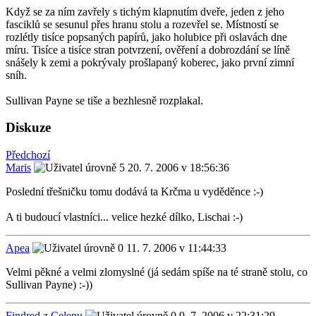
Když se za ním zavřely s tichým klapnutím dveře, jeden z jeho
fasciklů se sesunul přes hranu stolu a rozevřel se. Místností se
rozlétly tisíce popsaných papírů, jako holubice při oslavách dne
míru. Tisíce a tisíce stran potvrzení, ověření a dobrozdání se líně
snášely k zemi a pokrývaly prošlapaný koberec, jako první zimní
sníh.
Sullivan Payne se tiše a bezhlesně rozplakal.
Diskuze
Předchozí
Maris
20. 7. 2006 v 18:56:36
Poslední třešničku tomu dodává ta Krčma u vyděděnce :-)
A ti budoucí vlastníci... velice hezké dílko, Lischai :-)
Apea
11. 7. 2006 v 11:44:33
Velmi pěkné a velmi zlomyslné (já sedám spíše na té straně stolu, co
Sullivan Payne) :-))
Findred z Celenu
9. 7. 2006 v 22:31:29