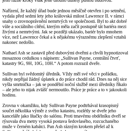
jeho rázné kroky však ještě dlouho duněly pustou budovou.
Nařízení, že každý úřad bude jednou měsíčně otevřen i po setmění,
vydala před sedmi lety jeho královská milost Lawrence II. v rámci
snahy o zrovnoprávnění nemrtvých ve společnosti. Byl to akt dobré
vůle a sociálního cítění, kterým měla začít postupně tát bariéra mezi
živými a nemrtvými. Jak se později ukázalo, bariér bylo mnohem
více, než Lawrence čekal a k nějakému výraznému zlepšení vztahů
nakonec nedošlo.
Nathael Ash se zastavil před dubovými dveřmi a chvíli hypnotizoval
mosaznou cedulkou s nápisem: „Sullivan Payne, centrální čtvrť,
katastry 9G, 9H, 10G, 10H.“ A potom rozrazil dveře.
Sullivan byl svědomitý úředník. Vždy měl své věci v pořádku,
nikdy nepřijal žádný úplatek a do práce chodil rád. Dnes na něj sice
vyšla smrtnička – jak se pondělní noční službě mezi úředníky říkalo
– ale jeho to nijak zvlášť nermoutilo. Práce je práce a to v jakoukoli
hodinu.
Zrovna v okamžiku, kdy Sullivan Payne podtrhával krasopisný
součet několika výměr z svého katastru, rozlétly se dveře jeho
kanceláře jako lítačky do salónu. Proti tmavému obdélníku dveří se
rýsovala dva metry vysoká postava šedovlasého, rozcuchaného
muže v černém kabátci. Pan Ash rázným krokem přešel až k