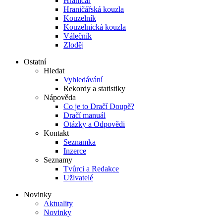
Hraničář
Hraničářská kouzla
Kouzelník
Kouzelnická kouzla
Válečník
Zloděj
Ostatní
Hledat
Vyhledávání
Rekordy a statistiky
Nápověda
Co je to Dračí Doupě?
Dračí manuál
Otázky a Odpovědi
Kontakt
Seznamka
Inzerce
Seznamy
Tvůrci a Redakce
Uživatelé
Novinky
Aktuality
Novinky