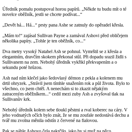
Úředník pomalu postupoval horou papírů. „Někde tu budu mít o té
novelce oběžník, jestli se chcete podívat...“
„Devět há... Há...“ prsty pana Ashe se zatnuly do opěradel křesla.
„Mám to!“ zajásal Sullivan Payne a zamával Ashovi před obličejem
několika papíry. „Tohle je ten oběžník, co...“
Dva metry vysoký Natahel Ash se pohnul. Vymrštil se z křesla a
elegantním, dravčím skokem překonal stůl. Při dopadu srazil židli s
Sullivanem na zem. Nebohý úředník vykřikl překvapením a o
sekundu poté hrůzou.
Ash nad ním klečel jako šedovlasý démon z pekla a kolenem mu
drtil ohryzek. „Strávil jsem tímhle snažením rok a půl života. Bylo to
všechno, co jsem chtěl. A nenechám si to zkazit nějakým
zatraceným oběžníkem...“ cedil mezi zuby Ash a zvyšoval tlak na
Sullivanův krk.
Nebohý úředník kolem sebe tloukl pěstmi a rval koberec na cáry. V
jeho vodnatých očích bylo znát, že se mu zoufale nedostává dechu a
tvář mu zvolna měnila odstín z červené na fialovou.
Pak se náhle Ashovo čela nakrčilo, jako by si muž na něco