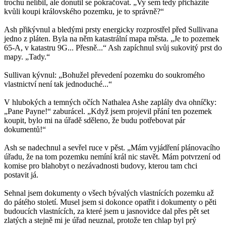
trochu nelíbil, ale donutil se pokračovat. „Vy sem tedy přicházíte
kvůli koupi královského pozemku, je to správně?“
Ash přikývnul a bledými prsty energicky rozprostřel před Sullivana
jedno z pláten. Byla na něm katastrální mapa města. „Je to pozemek
65-A, v katastru 9G... Přesně...“ Ash zapíchnul svůj sukovitý prst do
mapy. „Tady.“
Sullivan kývnul: „Bohužel převedení pozemku do soukromého
vlastnictví není tak jednoduché...“
V hlubokých a temných očích Nathalea Ashe zaplály dva ohníčky:
„Pane Payne!“ zaburácel. „Když jsem projevil přání ten pozemek
koupit, bylo mi na úřadě sděleno, že budu potřebovat pár
dokumentů!“
Ash se nadechnul a sevřel ruce v pěst. „Mám vyjádření plánovacího
úřadu, že na tom pozemku nemíní král nic stavět. Mám potvrzení od
komise pro blahobyt o nezávadnosti budovy, kterou tam chci
postavit já.
Sehnal jsem dokumenty o všech bývalých vlastnících pozemku až
do pátého století. Musel jsem si dokonce opatřit i dokumenty o pěti
budoucích vlastnících, za které jsem u jasnovidce dal přes pět set
zlatých a stejně mi je úřad neuznal, protože ten chlap byl prý