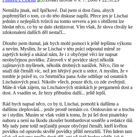
Nemůžu jinak, než špičkové. Dal jsem si dost času, abych
popřemýšlel o tom, co do této diskuse napíši. Přece jen je Lischai
jedním z nejlepších tvůrců na tomto serveru a jen s obtížemi lze
hledat něco, co by se dalo zkritizovat. Vím však, že slova chvály ke
zdokonalení dalších děl nestačí...
Dlouho jsem dumal, jak bych mohl pomoci k ještě lepšímu výkonu
a nevím. Myslím, že se Lischai v této práci odpoutal mírně ze
zajetých kolejí a ukázal nám, že i z obyčejné věci lze napsat
neobyčejnou povídku. Zároveň v té povídce skryl několik
zajímavých myšlenek, několik drobných narážek. Něco, čím se
snaží dát čtenáři víc, než jen hřejivý pocit u srdce. A myslím, že v
tomhle je právě to, co Smrtničku pana Ashe odlišuje od ostatních
Lischaiových prací. Nikoliv všech, pouze těch, co zde zveřejnil.
Máte-li však zájem, na Lischaiových stránkách je pergamenů dost a
dost. A vsadím se, že brzy přibudou další... ještě lepší.
Rád bych napsal něco, co by ti, Lischai, pomohl k dalšímu a
dalšímu zlepšování... jenže prostě nemám co. Omlouvám se a trochu
se i stydím. Musím se však vrátit k tomu, že jsi šel dost pisatelsky
nahoru a není na škodu zkoušet bombardovat soutěže a redakce dál.
My tady jsme totiž nejčastěji pouze obyčejní čtenáři, kteří kvělou
povídku od opravdu skvělé povídky příliš nerozliší. Těm lidem tam
však už rukama prošlo dosti děl, oni už jistě budou vědět, jak ti