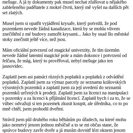
mešuge. A já ty dokumenty pak musel nechat zfalšovat u nějakého
zablešeného padělatele z mokré čtvrti, který mě vyšel na dalších pět
set zlatých.
Musel jsem si opatřit vyjádření krysaře, který potvrdil, že pod
pozemkem nevede žádná kanalizace, která by se mohla vlivem
znečištění z mé budovy zamořit krysami... Jako by snad šlo městské
stoky znečistit ještě více, než jsou.
Mám oficiální potvrzení od magické univerzity, že tím územím
nevede žádné latentní magické pole a mám dokonce i potvrzení od
felčara, že mág, který to prověřoval, nebyl mešuge jako ten
jasnovidec.
Zaplatil jsem asi patnáct různých poplatků a poplatků z odvádění
poplatků. Zaplatil jsem za výmaz parcely ze seznamu královských
výsostných pozemků a zaplatil jsem za její uvedení do seznamů
pozemků určených k prodeji. Zaplatil jsem za licenci na manipulaci
s pozemky a za licenci k příjímání licencí. Zaplatil bych i za to, že se
vůbec odvažuji si ten pozemek zkusit koupit, ale úředníka, co to po
mně chtěl, jsem prohodil dveřmi.
Strávil jsem půl druhého roku běháním po úřadech, na které mohu
jako nemrtvý jenom jednou měsíčně a to se mi občas stane, že
správce budovy zavře dveře a já musím dovnitř lézt oknem jenom