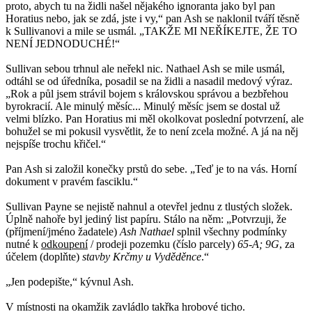
proto, abych tu na židli našel nějakého ignoranta jako byl pan
Horatius nebo, jak se zdá, jste i vy,“ pan Ash se naklonil tváří těsně
k Sullivanovi a mile se usmál. „TAKŽE MI NEŘÍKEJTE, ŽE TO
NENÍ JEDNODUCHÉ!“
Sullivan sebou trhnul ale neřekl nic. Nathael Ash se mile usmál,
odtáhl se od úředníka, posadil se na židli a nasadil medový výraz.
„Rok a půl jsem strávil bojem s královskou správou a bezbřehou
byrokracií. Ale minulý měsíc... Minulý měsíc jsem se dostal už
velmi blízko. Pan Horatius mi měl okolkovat poslední potvrzení, ale
bohužel se mi pokusil vysvětlit, že to není zcela možné. A já na něj
nejspíše trochu křičel.“
Pan Ash si založil konečky prstů do sebe. „Teď je to na vás. Horní
dokument v pravém fasciklu.“
Sullivan Payne se nejistě nahnul a otevřel jednu z tlustých složek.
Úplně nahoře byl jediný list papíru. Stálo na něm: „Potvrzuji, že
(příjmení/jméno žadatele)
Ash Nathael
splnil všechny podmínky
nutné k
odkoupení
/ prodeji pozemku (číslo parcely)
65-A; 9G
, za
účelem (doplňte)
stavby Krčmy u Vyděděnce
.“
„Jen podepište,“ kývnul Ash.
V místnosti na okamžik zavládlo takřka hrobové ticho.