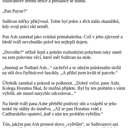
Sullivanově úřední desce a přesladce se usmál.
„Pan Payne?“
Sullivan mlčky přikývnul. Tohle byl jeden z těch mála okamžiků,
kdy svoji práci rád neměl.
Pan Ash zamrkal jako svůdná primabalerína. Což v jeho zjizvené a
bledé tváři nevzbudilo právě ten nejlepší dojem.
„Dovolíte?“ něžně šeptl a jedním rozhodným pohybem ruky smetl
na zem polovinu věcí, které měl Sullivan na stole.
„Jmenuji se Nathael Ash...“ zachrčel a se silným prásknutím složil
na stůl dva čtyřtisícové fascikly. „A přišel jsem kvůli té parcele.“
Úředník zamrkal a pokusil se polknout. „Dobrý večer, pane Ashi.
Kolega Horatius říkal, že možná přijdete. Byl by ten problém s vámi
vyřešil, ale musel narychlo odcestovat...“
Na bledé tváři pana Ashe přeběhl podivný stín a vzápětí se jeho
tenké rty stáhly do úsměvu. „Až se pan Horatius vrátí z
Cadburského opatství, jistě s ním ten problém vyřeším.“
Tón, jakým pan Ash pronesl slovo „vyřeším“, se Sullivanovi ani