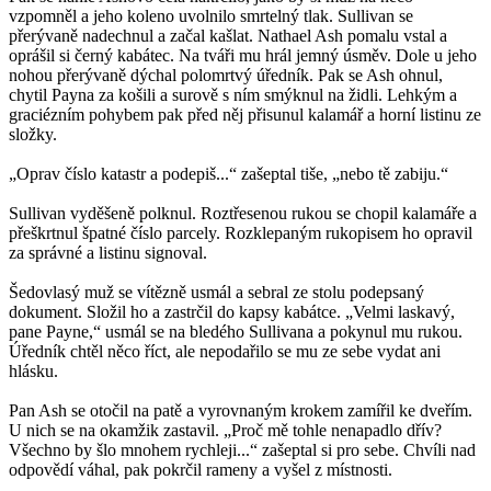
vzpomněl a jeho koleno uvolnilo smrtelný tlak. Sullivan se
přerývaně nadechnul a začal kašlat. Nathael Ash pomalu vstal a
oprášil si černý kabátec. Na tváři mu hrál jemný úsměv. Dole u jeho
nohou přerývaně dýchal polomrtvý úředník. Pak se Ash ohnul,
chytil Payna za košili a surově s ním smýknul na židli. Lehkým a
graciézním pohybem pak před něj přisunul kalamář a horní listinu ze
složky.
„Oprav číslo katastr a podepiš...“ zašeptal tiše, „nebo tě zabiju.“
Sullivan vyděšeně polknul. Roztřesenou rukou se chopil kalamáře a
přeškrtnul špatné číslo parcely. Rozklepaným rukopisem ho opravil
za správné a listinu signoval.
Šedovlasý muž se vítězně usmál a sebral ze stolu podepsaný
dokument. Složil ho a zastrčil do kapsy kabátce. „Velmi laskavý,
pane Payne,“ usmál se na bledého Sullivana a pokynul mu rukou.
Úředník chtěl něco říct, ale nepodařilo se mu ze sebe vydat ani
hlásku.
Pan Ash se otočil na patě a vyrovnaným krokem zamířil ke dveřím.
U nich se na okamžik zastavil. „Proč mě tohle nenapadlo dřív?
Všechno by šlo mnohem rychleji...“ zašeptal si pro sebe. Chvíli nad
odpovědí váhal, pak pokrčil rameny a vyšel z místnosti.