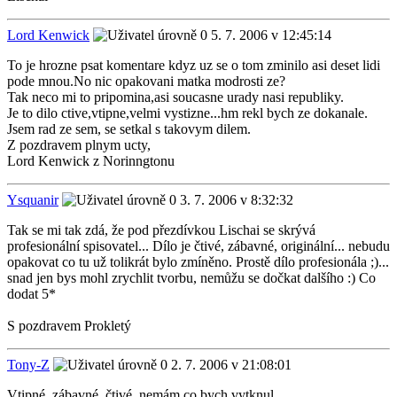
Lord Kenwick
5. 7. 2006 v 12:45:14
To je hrozne psat komentare kdyz uz se o tom zminilo asi deset lidi
pode mnou.No nic opakovani matka modrosti ze?
Tak neco mi to pripomina,asi soucasne urady nasi republiky.
Je to dilo ctive,vtipne,velmi vystizne...hm rekl bych ze dokanale.
Jsem rad ze sem, se setkal s takovym dilem.
Z pozdravem plnym ucty,
Lord Kenwick z Norinngtonu
Ysquanir
3. 7. 2006 v 8:32:32
Tak se mi tak zdá, že pod přezdívkou Lischai se skrývá
profesionální spisovatel... Dílo je čtivé, zábavné, originální... nebudu
opakovat co tu už tolikrát bylo zmíněno. Prostě dílo profesionála ;)...
snad jen bys mohl zrychlit tvorbu, nemůžu se dočkat dalšího :) Co
dodat 5*
S pozdravem Prokletý
Tony-Z
2. 7. 2006 v 21:08:01
Vtipné, zábavné, čtivé, nemám co bych vytknul...