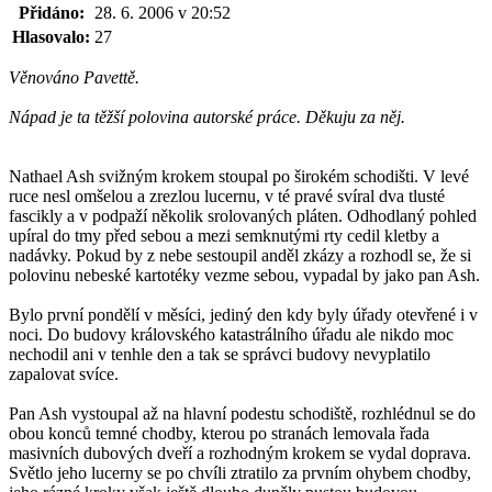
Přidáno:
28. 6. 2006 v 20:52
Hlasovalo:
27
Věnováno Pavettě.
Nápad je ta těžší polovina autorské práce. Děkuju za něj.
Nathael Ash svižným krokem stoupal po širokém schodišti. V levé
ruce nesl omšelou a zrezlou lucernu, v té pravé svíral dva tlusté
fascikly a v podpaží několik srolovaných pláten. Odhodlaný pohled
upíral do tmy před sebou a mezi semknutými rty cedil kletby a
nadávky. Pokud by z nebe sestoupil anděl zkázy a rozhodl se, že si
polovinu nebeské kartotéky vezme sebou, vypadal by jako pan Ash.
Bylo první pondělí v měsíci, jediný den kdy byly úřady otevřené i v
noci. Do budovy královského katastrálního úřadu ale nikdo moc
nechodil ani v tenhle den a tak se správci budovy nevyplatilo
zapalovat svíce.
Pan Ash vystoupal až na hlavní podestu schodiště, rozhlédnul se do
obou konců temné chodby, kterou po stranách lemovala řada
masivních dubových dveří a rozhodným krokem se vydal doprava.
Světlo jeho lucerny se po chvíli ztratilo za prvním ohybem chodby,