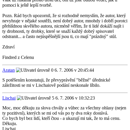
pomoci k ještě lepší tvorbě.
Pozn. Rád bych upozornil, že si rozhodně nemyslím, že autor, který
nevyhraje v nějaké soutěži, není dobrý autor, mnohdy i dobří porotci
přehlídnou skvělého autora, nicméně věřím, že ti lidé dokáží najít i
ty drobnosti, ty drobky, které se snaží každý dobrý spisovatel
odstranit... a často nejúspěšnější jsou ti, co mají "prázdný" stůl.
Zdraví
Findred z Celenu
Aratan
6. 7. 2006 v 20:45:44
S potěšením konstatuji, že převyprávění "běžné" úřednické
záležitosti se mi v Lischaiově podání neskonale líbilo.
Lischai
6. 7. 2006 v 10:32:23
Moc, moc děkuju za slova chvály a vůbec za všechny ohlasy (nejen
ty pozitivní), kterých se mi od vás po ty dva roky dostává.
Co bych byl bez lidí, kteří čtou - a ukazují mi tak, že to má cenu.
Děkuju.
Lischai