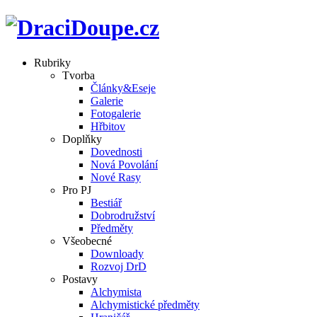
Rubriky
Tvorba
Články&Eseje
Galerie
Fotogalerie
Hřbitov
Doplňky
Dovednosti
Nová Povolání
Nové Rasy
Pro PJ
Bestiář
Dobrodružství
Předměty
Všeobecné
Downloady
Rozvoj DrD
Postavy
Alchymista
Alchymistické předměty