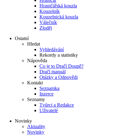
Hraničář
Hraničářská kouzla
Kouzelník
Kouzelnická kouzla
Válečník
Zloděj
Ostatní
Hledat
Vyhledávání
Rekordy a statistiky
Nápověda
Co je to Dračí Doupě?
Dračí manuál
Otázky a Odpovědi
Kontakt
Seznamka
Inzerce
Seznamy
Tvůrci a Redakce
Uživatelé
Novinky
Aktuality
Novinky