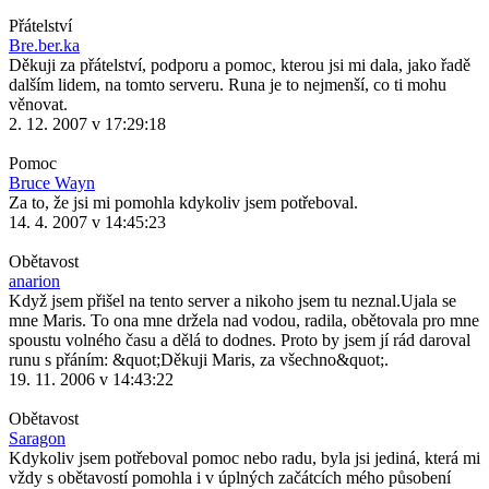
Přátelství
Bre.ber.ka
Děkuji za přátelství, podporu a pomoc, kterou jsi mi dala, jako řadě
dalším lidem, na tomto serveru. Runa je to nejmenší, co ti mohu
věnovat.
2. 12. 2007 v 17:29:18
Pomoc
Bruce Wayn
Za to, že jsi mi pomohla kdykoliv jsem potřeboval.
14. 4. 2007 v 14:45:23
Obětavost
anarion
Když jsem přišel na tento server a nikoho jsem tu neznal.Ujala se
mne Maris. To ona mne držela nad vodou, radila, obětovala pro mne
spoustu volného času a dělá to dodnes. Proto by jsem jí rád daroval
runu s přáním: &quot;Děkuji Maris, za všechno&quot;.
19. 11. 2006 v 14:43:22
Obětavost
Saragon
Kdykoliv jsem potřeboval pomoc nebo radu, byla jsi jediná, která mi
vždy s obětavostí pomohla i v úplných začátcích mého působení