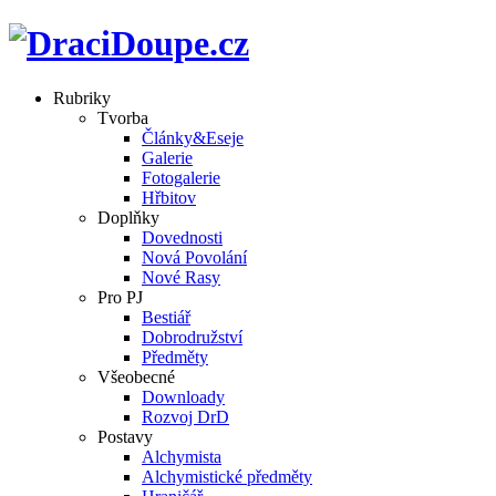
Rubriky
Tvorba
Články&Eseje
Galerie
Fotogalerie
Hřbitov
Doplňky
Dovednosti
Nová Povolání
Nové Rasy
Pro PJ
Bestiář
Dobrodružství
Předměty
Všeobecné
Downloady
Rozvoj DrD
Postavy
Alchymista
Alchymistické předměty