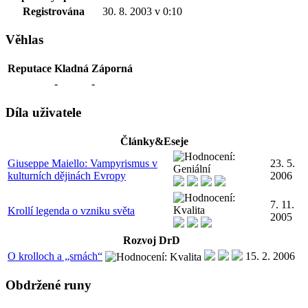
Registrována
30. 8. 2003 v 0:10
Věhlas
Reputace
Kladná
Záporná
-
-
Díla uživatele
Články&Eseje
Giuseppe Maiello: Vampyrismus v
23. 5.
kulturních dějinách Evropy
2006
7. 11.
Krollí legenda o vzniku světa
2005
Rozvoj DrD
O krolloch a „srnách“
15. 2. 2006
Obdržené runy