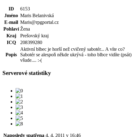
ID
6153
Jméno
Maris Belanivská
E-mail
Maris@rpgportal.cz
Pohlaví
Žena
Kraj
Prešovský kraj
ICQ
208399280
Aktivní blbec je horší než cvičený sabotér... A víte co?
Popis
Sabotér se alespoň někde ukrývá - toho blbce vidíte (psát)
všude.... :-(
Serverové statistiky
Naposledy spatřena
4. 4. 2011 v 16:46