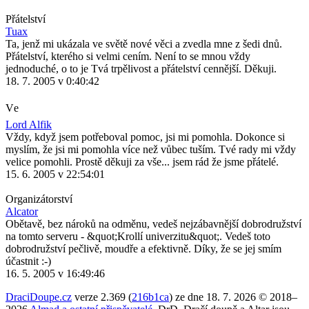
Přátelství
Tuax
Ta, jenž mi ukázala ve světě nové věci a zvedla mne z šedi dnů.
Přátelství, kterého si velmi cením. Není to se mnou vždy
jednoduché, o to je Tvá trpělivost a přátelství cennější. Děkuji.
18. 7. 2005 v 0:40:42
Ve
Lord Alfik
Vždy, když jsem potřeboval pomoc, jsi mi pomohla. Dokonce si
myslím, že jsi mi pomohla více než vůbec tuším. Tvé rady mi vždy
velice pomohli. Prostě děkuji za vše... jsem rád že jsme přátelé.
15. 6. 2005 v 22:54:01
Organizátorství
Alcator
Obětavě, bez nároků na odměnu, vedeš nejzábavnější dobrodružství
na tomto serveru - &quot;Krollí univerzitu&quot;. Vedeš toto
dobrodružství pečlivě, moudře a efektivně. Díky, že se jej smím
účastnit :-)
16. 5. 2005 v 16:49:46
DraciDoupe.cz
verze 2.369 (
216b1ca
) ze dne 18. 7. 2026 © 2018–