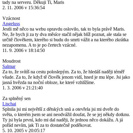
tady na serveru. Děkuji Ti, Maris
2. 11. 2006 v 15:36:54
Vzácnost
Angeluss
Jestli mě něco na webu opravdu oslovilo, tak to byla právě Maris.
Ne, že bych ji za ty dva měsíce stačil nějak blíž poznat, ale stala se
určitě člověkem, kterého si budu do smrti vážit a na kterého zkrátka
nezapomenu. A to je po čertech vzácné.
11. 9. 2006 v 18:14:50
Moudrost
Salmar
Za to, že svítíš na cestu poloslepým. Za to, že hledáš naději téměř
všude. Za to, že když tě člověk jenom vidí, hned je mu lépe. Jsi jako
jasná hvězda na noční obloze, ke které vzhlížíme.
1. 3. 2006 v 21:21:40
Za splněný sen
Lischai
Splnila jsi mi největší z dětských snů a otevřela jsi mi dveře do
světa, o kterém jsem se ani neodvážil doufat, že se jej někdy dotknu.
Ty jsi byla první, kdo mi dal naději, že jednou něco dokážu. A já
pořád nevím, jak Ti za to dostatečně poděkovat.
5. 10. 2005 v 20:05:17