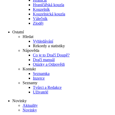
Hraničář
Hraničářská kouzla
Kouzelník
Kouzelnická kouzla
Válečník
Zloděj
Ostatní
Hledat
Vyhledávání
Rekordy a statistiky
Nápověda
Co je to Dračí Doupě?
Dračí manuál
Otázky a Odpovědi
Kontakt
Seznamka
Inzerce
Seznamy
Tvůrci a Redakce
Uživatelé
Novinky
Aktuality
Novinky