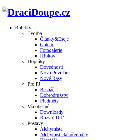
Rubriky
Tvorba
Články&Eseje
Galerie
Fotogalerie
Hřbitov
Doplňky
Dovednosti
Nová Povolání
Nové Rasy
Pro PJ
Bestiář
Dobrodružství
Předměty
Všeobecné
Downloady
Rozvoj DrD
Postavy
Alchymista
Alchymistické předměty