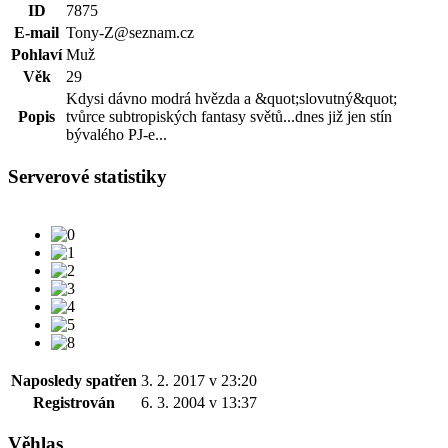
ID
7875
E-mail
Tony-Z@seznam.cz
Pohlaví
Muž
Věk
29
Kdysi dávno modrá hvězda a &quot;slovutný&quot;
Popis
tvůrce subtropiských fantasy světů...dnes již jen stín
bývalého PJ-e...
Serverové statistiky
Naposledy spatřen
3. 2. 2017 v 23:20
Registrován
6. 3. 2004 v 13:37
Věhlas