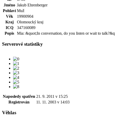
Jméno
Jakub Ehrenberger
Pohlaví
Muž
Věk
19900904
Kraj
Olomoucký kraj
ICQ
347160089
Popis
Mia: &quot;In conversation, do you listen or wait to talk?&q
Serverové statistiky
Naposledy spatřen
21. 9. 2011 v 15:25
Registrován
11. 11. 2003 v 14:03
Věhlas