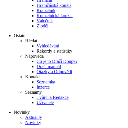
Hraničář
Hraničářská kouzla
Kouzelník
Kouzelnická kouzla
Válečník
Zloděj
Ostatní
Hledat
Vyhledávání
Rekordy a statistiky
Nápověda
Co je to Dračí Doupě?
Dračí manuál
Otázky a Odpovědi
Kontakt
Seznamka
Inzerce
Seznamy
Tvůrci a Redakce
Uživatelé
Novinky
Aktuality
Novinky