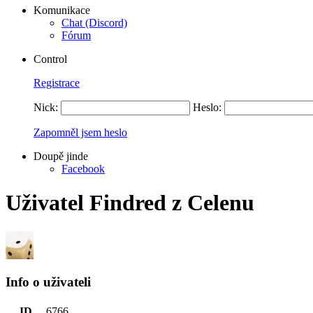
Komunikace
Chat (Discord)
Fórum
Control
Registrace
Nick:
Heslo:
Zapomněl jsem heslo
Doupě jinde
Facebook
Uživatel Findred z Celenu
Info o uživateli
ID
6766