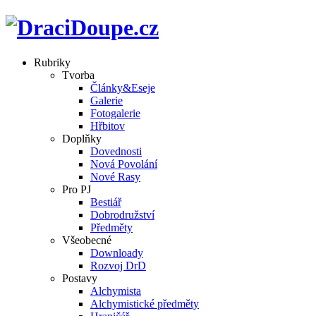
Rubriky
Tvorba
Články&Eseje
Galerie
Fotogalerie
Hřbitov
Doplňky
Dovednosti
Nová Povolání
Nové Rasy
Pro PJ
Bestiář
Dobrodružství
Předměty
Všeobecné
Downloady
Rozvoj DrD
Postavy
Alchymista
Alchymistické předměty