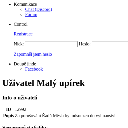
Komunikace
Chat (Discord)
Fórum
Control
Registrace
Nick:
Heslo:
Zapomněl jsem heslo
Doupě jinde
Facebook
Uživatel Malý upírek
Info o uživateli
ID
12992
Popis
Za porušování Řádů Města byl odsouzen do vyhnanství.
Serverové statistiky