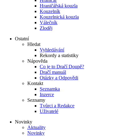
Hraničář
Hraničářská kouzla
Kouzelník
Kouzelnická kouzla
Válečník
Zloděj
Ostatní
Hledat
Vyhledávání
Rekordy a statistiky
Nápověda
Co je to Dračí Doupě?
Dračí manuál
Otázky a Odpovědi
Kontakt
Seznamka
Inzerce
Seznamy
Tvůrci a Redakce
Uživatelé
Novinky
Aktuality
Novinky