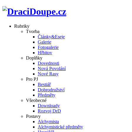
Rubriky
Tvorba
Články&Eseje
Galerie
Fotogalerie
Hřbitov
Doplňky
Dovednosti
Nová Povolání
Nové Rasy
Pro PJ
Bestiář
Dobrodružství
Předměty
Všeobecné
Downloady
Rozvoj DrD
Postavy
Alchymista
Alchymistické předměty