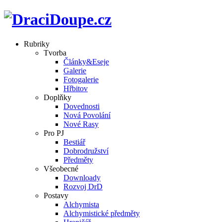
Rubriky
Tvorba
Články&Eseje
Galerie
Fotogalerie
Hřbitov
Doplňky
Dovednosti
Nová Povolání
Nové Rasy
Pro PJ
Bestiář
Dobrodružství
Předměty
Všeobecné
Downloady
Rozvoj DrD
Postavy
Alchymista
Alchymistické předměty