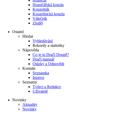
Hraničář
Hraničářská kouzla
Kouzelník
Kouzelnická kouzla
Válečník
Zloděj
Ostatní
Hledat
Vyhledávání
Rekordy a statistiky
Nápověda
Co je to Dračí Doupě?
Dračí manuál
Otázky a Odpovědi
Kontakt
Seznamka
Inzerce
Seznamy
Tvůrci a Redakce
Uživatelé
Novinky
Aktuality
Novinky