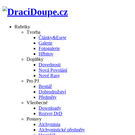
Rubriky
Tvorba
Články&Eseje
Galerie
Fotogalerie
Hřbitov
Doplňky
Dovednosti
Nová Povolání
Nové Rasy
Pro PJ
Bestiář
Dobrodružství
Předměty
Všeobecné
Downloady
Rozvoj DrD
Postavy
Alchymista
Alchymistické předměty