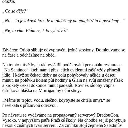
otázku:
„Co se děje?“
„No… to je taková hra. Je to ohlášený na magistrátu a povolený…“
„Ne, to vím. Ptám se, kdo vyhrává.“
Závěrem Orlop slibuje odvyprávění jedné sessiony. Domlouváme se
na čase a odcházíme na oběd.
Na tomto místě bych rád vyjádřil poděkování personálu restaurace
„Na Santince“, kteří nám i přes jejich evidentní zášť vždy přinesli
jídlo. I když se čekací doby na colu pohybovaly někde u deseti
minut, na polévku kolem půl hodiny a Glain na svůj smažený řízek
a krokety čekal dokonce minut padesát. Rovněž rádoby vtipná
číšníkova hláška na Morriganiny oční stíny:
„Máme tu teplou vodu, slečno, kdybyste se chtěla umýt,“ se
nesetkala s příznivou odezvou.
Po návratu se vydáváme na propagovaný serverový DradouCon.
Vysoko, v nejvyšším patře Pražské školy. Na chodbě se již pohybuje
několik známých tváří serveru. Za zmínku stojí zejména Saladinův