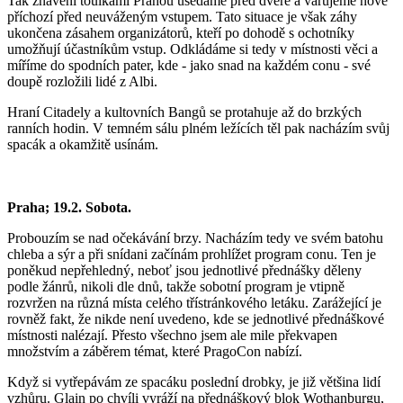
Tak znaveni toulkami Prahou usedáme před dveře a varujeme nově
příchozí před neuváženým vstupem. Tato situace je však záhy
ukončena zásahem organizátorů, kteří po dohodě s ochotníky
umožňují účastníkům vstup. Odkládáme si tedy v místnosti věci a
míříme do spodních pater, kde - jako snad na každém conu - své
doupě rozložili lidé z Albi.
Hraní Citadely a kultovních Bangů se protahuje až do brzkých
ranních hodin. V temném sálu plném ležících těl pak nacházím svůj
spacák a okamžitě usínám.
Praha; 19.2. Sobota.
Probouzím se nad očekávání brzy. Nacházím tedy ve svém batohu
chleba a sýr a při snídani začínám prohlížet program conu. Ten je
poněkud nepřehledný, neboť jsou jednotlivé přednášky děleny
podle žánrů, nikoli dle dnů, takže sobotní program je vtipně
rozvržen na různá místa celého třístránkového letáku. Zarážející je
rovněž fakt, že nikde není uvedeno, kde se jednotlivé přednáškové
místnosti nalézají. Přesto všechno jsem ale mile překvapen
množstvím a záběrem témat, které PragoCon nabízí.
Když si vytřepávám ze spacáku poslední drobky, je již většina lidí
vzhůru. Glain po chvíli vyráží na přednáškový blok Wothanburgu,