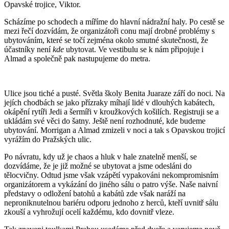
Opavské trojice, Viktor.
Scházíme po schodech a míříme do hlavní nádražní haly. Po cestě se
mezi řečí dozvídám, že organizátoři conu mají drobné problémy s
ubytováním, které se točí zejména okolo smutné skutečnosti, že
účastníky není
kde
ubytovat. Ve vestibulu se k nám připojuje i
Almad a společně pak nastupujeme do metra.
Ulice jsou tiché a pusté. Světla školy Benita Juaraze září do noci. Na
jejích chodbách se jako přízraky míhají lidé v dlouhých kabátech,
okápění rytíři Jedi a šermíři v kroužkových košilích. Registruji se a
ukládám své věci do šatny. Ještě není rozhodnuté, kde budeme
ubytování. Morrigan a Almad zmizeli v noci a tak s Opavskou trojicí
vyrážím do Pražských ulic.
Po návratu, kdy už je chaos a hluk v hale znatelně menší, se
dozvídáme, že je již možné se ubytovat a jsme odesláni do
tělocvičny. Odtud jsme však vzápětí vypakováni nekompromisním
organizátorem a vykázání do jiného sálu o patro výše. Naše naivní
představy o odložení batohů a kabátů zde však naráží na
neproniknutelnou bariéru odporu jednoho z herců, kteří uvnitř sálu
zkouší a vyhrožují ocelí každému, kdo dovnitř vleze.