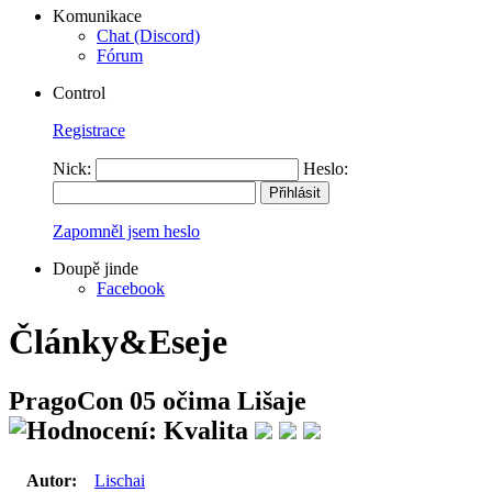
Komunikace
Chat (Discord)
Fórum
Control
Registrace
Nick:
Heslo:
Zapomněl jsem heslo
Doupě jinde
Facebook
Články&Eseje
PragoCon 05 očima Lišaje
Autor:
Lischai