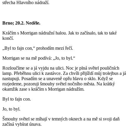
střecha Hlavního nádraží.
Brno; 20.2. Neděle.
Kráčím s Morrigan nádražní halou. Jak to začínalo, tak to také
končí.
„Byl to fajn con,“ prohodím mezi řečí.
Morrigan se na mě podívá: „Jo, to byl.“
Rozloučíme se a já vyjdu na ulici. Noc je plná světel pouličních
lamp. Přeběhnu ulici k zastávce. Za chvíli přijíždí můj trolejbus a já
nastupuji. Posadím se a unaveně opřu hlavu o sklo. Když se
rozjedeme, pozoruji šmouhy světel nočního města. Na krátký
okamžik zase s kráčím s Morrigan nádražím.
Byl to fajn con.
Jo, to byl.
Šmouhy světel se míhají v temných oknech a na mě si svoji daň
začíná vybírat únava.