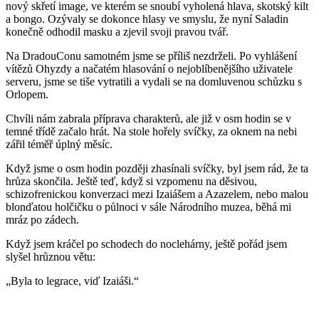
nový skřetí image, ve kterém se snoubí vyholená hlava, skotský kilt
a bongo. Ozývaly se dokonce hlasy ve smyslu, že nyní Saladin
konečně odhodil masku a zjevil svoji pravou tvář.
Na DradouConu samotném jsme se příliš nezdrželi. Po vyhlášení
vítězů Ohyzdy a načatém hlasování o nejoblíbenějšího uživatele
serveru, jsme se tiše vytratili a vydali se na domluvenou schůzku s
Orlopem.
Chvíli nám zabrala příprava charakterů, ale již v osm hodin se v
temné třídě začalo hrát. Na stole hořely svíčky, za oknem na nebi
zářil téměř úplný měsíc.
Když jsme o osm hodin později zhasínali svíčky, byl jsem rád, že ta
hrůza skončila. Ještě teď, když si vzpomenu na děsivou,
schizofrenickou konverzaci mezi Izaiášem a Azazelem, nebo malou
blonďatou holčičku o půlnoci v sále Národního muzea, běhá mi
mráz po zádech.
Když jsem kráčel po schodech do noclehárny, ještě pořád jsem
slyšel hrůznou větu:
„Byla to legrace, viď Izaiáši.“