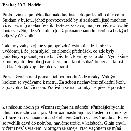
Praha; 20.2. Neděle.
Probouzím se po několika málo hodinách do posledního dne conu.
Snídám v bufetu, jehož provozovatelé by si zasloužili jistě mnohem
více, než můj a Glainův dík. Ještě se zastavuji na přednášce o tvorbě
fantasy světů, ale vše kolem je již poznamenáno loučením a brzkými
odjezdy účastníků.
Tak i my záhy stojíme v poloprázdné vstupní hale. Hořce si
uvědomuji, že jsem slyšel jen zlomek přednášek, co zde byly
pořádány a poznal jen malou část lidí, kteří by za to stáli. Vycházíme
z budovy do denního jasu. U vchodu kouří stíhač Impéria a kdosi
nakládá do pickupu krabice s hrami.
Po zataženém nebi pomalu táhnou modrošedé mraky. Volným
krokem se vydáváme k metru. Za sebou necháváme základní školu
a pozvolna končící con. Podívám se na hodinky. Je přesně poledne.
Za několik hodin již všichni stojíme na nádraží. Přijíždějící rychlík
utíná náš rozhovor a já s Morrigan nastupujeme. Poslední okamžiky
v Praze jsou ve znamení otvírání nemožného vlakového okna. Když
se rychlík dává do pohybu, máváme trojici v kabátech. Glain chvíli
v žertu běží s vlakem. Morrigan se směje. Nad vagónem se míhá