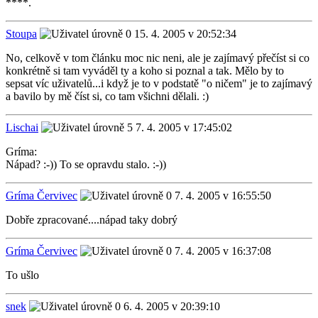
****.
Stoupa
15. 4. 2005 v 20:52:34
No, celkově v tom článku moc nic neni, ale je zajímavý přečíst si co
konkrétně si tam vyváděl ty a koho si poznal a tak. Mělo by to
sepsat víc uživatelů...i když je to v podstatě "o ničem" je to zajímavý
a bavilo by mě číst si, co tam všichni dělali. :)
Lischai
7. 4. 2005 v 17:45:02
Gríma:
Nápad? :-)) To se opravdu stalo. :-))
Gríma Červivec
7. 4. 2005 v 16:55:50
Dobře zpracované....nápad taky dobrý
Gríma Červivec
7. 4. 2005 v 16:37:08
To ušlo
snek
6. 4. 2005 v 20:39:10