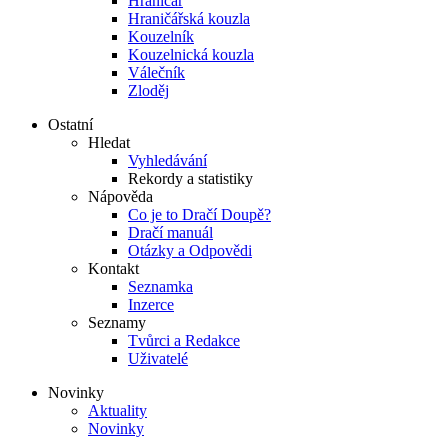
Hraničář
Hraničářská kouzla
Kouzelník
Kouzelnická kouzla
Válečník
Zloděj
Ostatní
Hledat
Vyhledávání
Rekordy a statistiky
Nápověda
Co je to Dračí Doupě?
Dračí manuál
Otázky a Odpovědi
Kontakt
Seznamka
Inzerce
Seznamy
Tvůrci a Redakce
Uživatelé
Novinky
Aktuality
Novinky