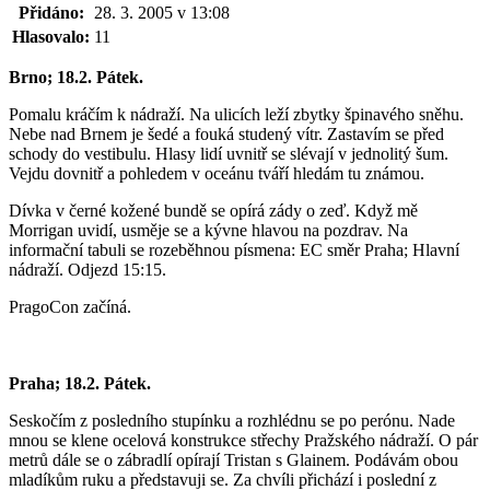
Přidáno:
28. 3. 2005 v 13:08
Hlasovalo:
11
Brno; 18.2. Pátek.
Pomalu kráčím k nádraží. Na ulicích leží zbytky špinavého sněhu.
Nebe nad Brnem je šedé a fouká studený vítr. Zastavím se před
schody do vestibulu. Hlasy lidí uvnitř se slévají v jednolitý šum.
Vejdu dovnitř a pohledem v oceánu tváří hledám tu známou.
Dívka v černé kožené bundě se opírá zády o zeď. Když mě
Morrigan uvidí, usměje se a kývne hlavou na pozdrav. Na
informační tabuli se rozeběhnou písmena: EC směr Praha; Hlavní
nádraží. Odjezd 15:15.
PragoCon začíná.
Praha; 18.2. Pátek.
Seskočím z posledního stupínku a rozhlédnu se po perónu. Nade
mnou se klene ocelová konstrukce střechy Pražského nádraží. O pár
metrů dále se o zábradlí opírají Tristan s Glainem. Podávám obou
mladíkům ruku a představuji se. Za chvíli přichází i poslední z