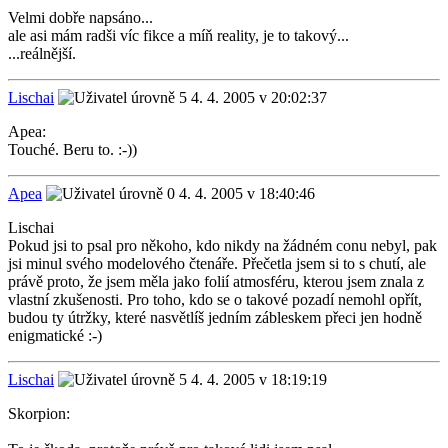
Velmi dobře napsáno...
ale asi mám radši víc fikce a míň reality, je to takový...
...reálnější.
Lischai
4. 4. 2005 v 20:02:37
Apea:
Touché. Beru to. :-))
Apea
4. 4. 2005 v 18:40:46
Lischai
Pokud jsi to psal pro někoho, kdo nikdy na žádném conu nebyl, pak
jsi minul svého modelového čtenáře. Přečetla jsem si to s chutí, ale
právě proto, že jsem měla jako folií atmosféru, kterou jsem znala z
vlastní zkušenosti. Pro toho, kdo se o takové pozadí nemohl opřít,
budou ty útržky, které nasvětlíš jedním zábleskem přeci jen hodně
enigmatické :-)
Lischai
4. 4. 2005 v 18:19:19
Skorpion: