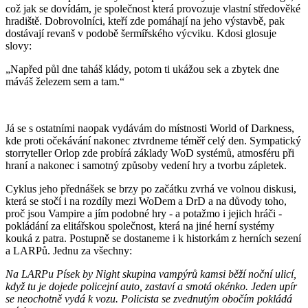
což jak se dovídám, je společnost která provozuje vlastní středověké
hradiště. Dobrovolníci, kteří zde pomáhají na jeho výstavbě, pak
dostávají revanš v podobě šermířského výcviku. Kdosi glosuje
slovy:
„Napřed půl dne taháš klády, potom ti ukážou sek a zbytek dne
máváš železem sem a tam.“
Já se s ostatními naopak vydávám do místnosti World of Darkness,
kde proti očekávání nakonec ztvrdneme téměř celý den. Sympatický
storryteller Orlop zde probírá základy WoD systémů, atmosféru při
hraní a nakonec i samotný způsoby vedení hry a tvorbu zápletek.
Cyklus jeho přednášek se brzy po začátku zvrhá ve volnou diskusi,
která se stočí i na rozdíly mezi WoDem a DrD a na důvody toho,
proč jsou Vampire a jím podobné hry - a potažmo i jejich hráči -
pokládání za elitářskou společnost, která na jiné herní systémy
kouká z patra. Postupně se dostaneme i k historkám z herních sezení
a LARPů. Jednu za všechny:
Na LARPu Písek by Night skupina vampýrů kamsi běží noční ulicí,
když tu je dojede policejní auto, zastaví a smotá okénko. Jeden upír
se neochotně vydá k vozu. Policista se zvednutým obočím pokládá