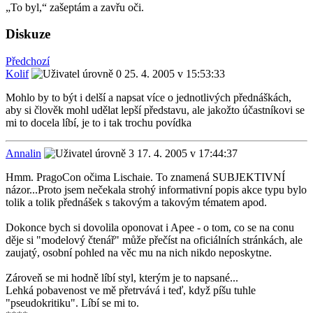
„To byl,“ zašeptám a zavřu oči.
Diskuze
Předchozí
Kolif
25. 4. 2005 v 15:53:33
Mohlo by to být i delší a napsat více o jednotlivých přednáškách,
aby si člověk mohl udělat lepší představu, ale jakožto účastníkovi se
mi to docela líbí, je to i tak trochu povídka
Annalin
17. 4. 2005 v 17:44:37
Hmm. PragoCon očima Lischaie. To znamená SUBJEKTIVNÍ
názor...Proto jsem nečekala strohý informativní popis akce typu bylo
tolik a tolik přednášek s takovým a takovým tématem apod.
Dokonce bych si dovolila oponovat i Apee - o tom, co se na conu
děje si "modelový čtenář" může přečíst na oficiálních stránkách, ale
zaujatý, osobní pohled na věc mu na nich nikdo neposkytne.
Zároveň se mi hodně líbí styl, kterým je to napsané...
Lehká pobavenost ve mě přetrvává i teď, když píšu tuhle
"pseudokritiku". Líbí se mi to.