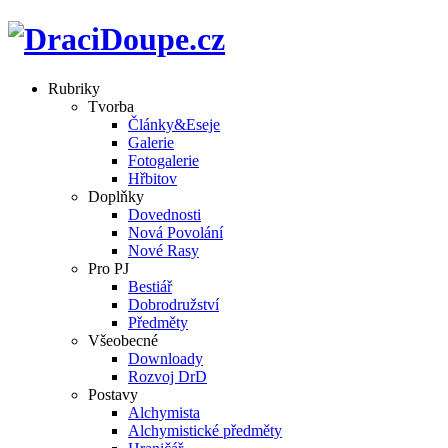
Rubriky
Tvorba
Články&Eseje
Galerie
Fotogalerie
Hřbitov
Doplňky
Dovednosti
Nová Povolání
Nové Rasy
Pro PJ
Bestiář
Dobrodružství
Předměty
Všeobecné
Downloady
Rozvoj DrD
Postavy
Alchymista
Alchymistické předměty