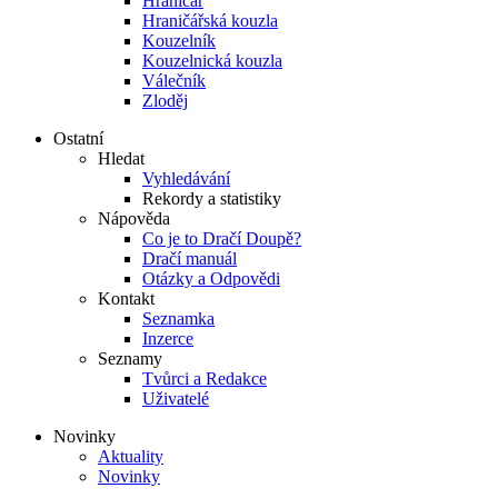
Hraničář
Hraničářská kouzla
Kouzelník
Kouzelnická kouzla
Válečník
Zloděj
Ostatní
Hledat
Vyhledávání
Rekordy a statistiky
Nápověda
Co je to Dračí Doupě?
Dračí manuál
Otázky a Odpovědi
Kontakt
Seznamka
Inzerce
Seznamy
Tvůrci a Redakce
Uživatelé
Novinky
Aktuality
Novinky