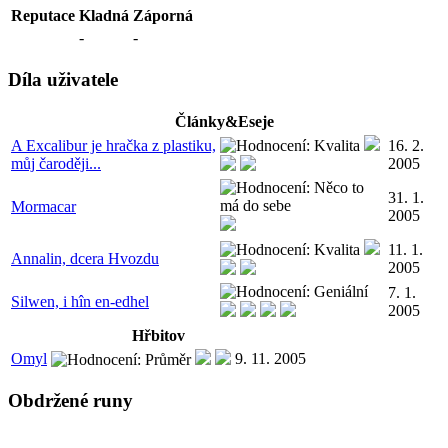
Reputace
Kladná
Záporná
-
-
Díla uživatele
Články&Eseje
A Excalibur je hračka z plastiku,
16. 2.
můj čaroději...
2005
31. 1.
Mormacar
2005
11. 1.
Annalin, dcera Hvozdu
2005
7. 1.
Silwen, i hîn en-edhel
2005
Hřbitov
Omyl
9. 11. 2005
Obdržené runy