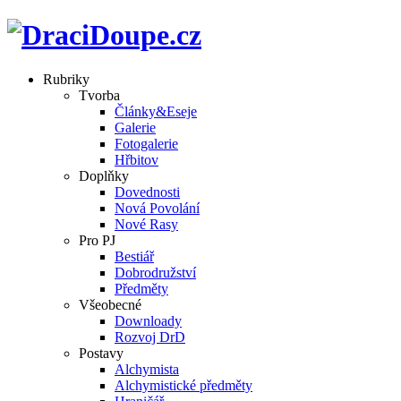
Rubriky
Tvorba
Články&Eseje
Galerie
Fotogalerie
Hřbitov
Doplňky
Dovednosti
Nová Povolání
Nové Rasy
Pro PJ
Bestiář
Dobrodružství
Předměty
Všeobecné
Downloady
Rozvoj DrD
Postavy
Alchymista
Alchymistické předměty