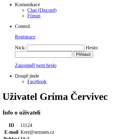
Komunikace
Chat (Discord)
Fórum
Control
Registrace
Nick:
Heslo:
Zapomněl jsem heslo
Doupě jinde
Facebook
Uživatel Gríma Červivec
Info o uživateli
ID
11124
E-mail
Krer@seznam.cz
Pohlaví
Muž