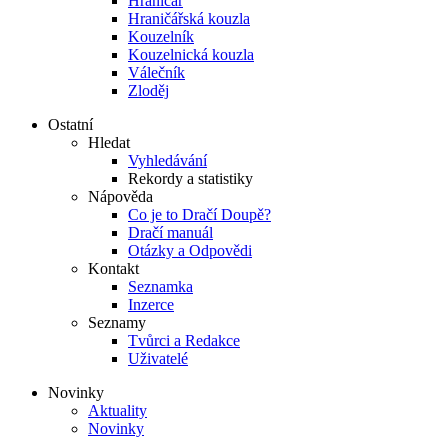
Hraničář
Hraničářská kouzla
Kouzelník
Kouzelnická kouzla
Válečník
Zloděj
Ostatní
Hledat
Vyhledávání
Rekordy a statistiky
Nápověda
Co je to Dračí Doupě?
Dračí manuál
Otázky a Odpovědi
Kontakt
Seznamka
Inzerce
Seznamy
Tvůrci a Redakce
Uživatelé
Novinky
Aktuality
Novinky