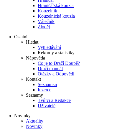
Hraničář
Hraničářská kouzla
Kouzelník
Kouzelnická kouzla
Válečník
Zloděj
Ostatní
Hledat
Vyhledávání
Rekordy a statistiky
Nápověda
Co je to Dračí Doupě?
Dračí manuál
Otázky a Odpovědi
Kontakt
Seznamka
Inzerce
Seznamy
Tvůrci a Redakce
Uživatelé
Novinky
Aktuality
Novinky