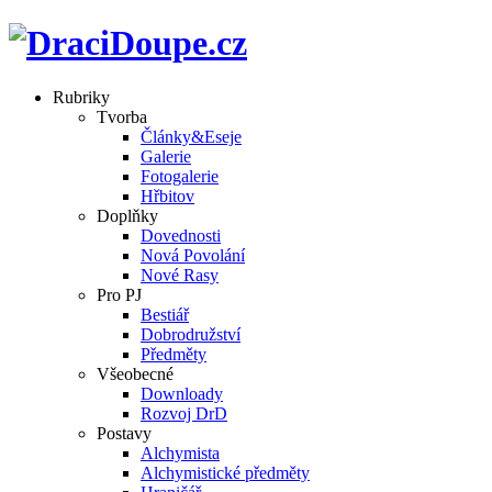
Rubriky
Tvorba
Články&Eseje
Galerie
Fotogalerie
Hřbitov
Doplňky
Dovednosti
Nová Povolání
Nové Rasy
Pro PJ
Bestiář
Dobrodružství
Předměty
Všeobecné
Downloady
Rozvoj DrD
Postavy
Alchymista
Alchymistické předměty