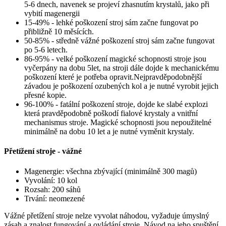
5-6 dnech, navenek se projeví zhasnutím krystalů, jako při
vybití magenergii
15-49% - lehké poškození stroj sám začne fungovat po
přibližně 10 měsících.
50-85% - středně vážné poškození stroj sám začne fungovat
po 5-6 letech.
86-95% - velké poškození magické schopnosti stroje jsou
vyčerpány na dobu 5let, na stroji dále dojde k mechanickému
poškození které je potřeba opravit.Nejpravděpodobnější
závadou je poškození ozubených kol a je nutné vyrobit jejich
přesné kopie.
96-100% - fatální poškození stroje, dojde ke slabé explozi
která pravděpodobně poškodí fialové krystaly a vnitřní
mechanismus stroje. Magické schopnosti jsou nepoužitelné
minimálně na dobu 10 let a je nutné vyměnit krystaly.
Přetížení stroje - vážné
Magenergie: všechna zbývající (minimálně 300 magů)
Vyvolání: 10 kol
Rozsah: 200 sáhů
Trvání: neomezené
Vážné přetížení stroje nelze vyvolat náhodou, vyžaduje úmyslný
zásah a znalost fungování a ovládání stroje. Návod na jeho spuštění