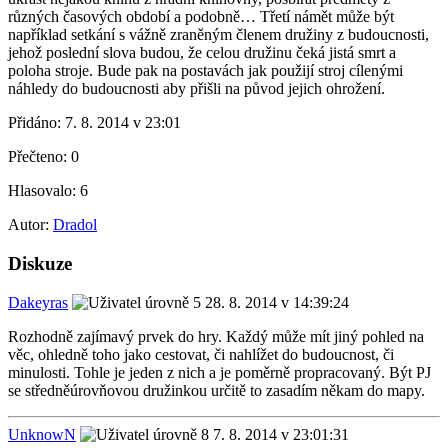
různých časových období a podobně… Třetí námět může být
například setkání s vážně zraněným členem družiny z budoucnosti,
jehož poslední slova budou, že celou družinu čeká jistá smrt a
poloha stroje. Bude pak na postavách jak použijí stroj cílenými
náhledy do budoucnosti aby přišli na původ jejich ohrožení.
Přidáno:
7. 8. 2014 v 23:01
Přečteno:
0
Hlasovalo:
6
Autor:
Dradol
Diskuze
Dakeyras
28. 8. 2014 v 14:39:24
Rozhodně zajímavý prvek do hry. Každý může mít jiný pohled na
věc, ohledně toho jako cestovat, či nahlížet do budoucnost, či
minulosti. Tohle je jeden z nich a je poměrně propracovaný. Být PJ
se středněúrovňovou družinkou určitě to zasadím někam do mapy.
UnknowN
7. 8. 2014 v 23:01:31