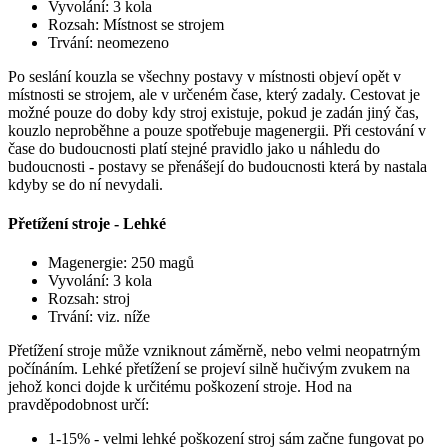
Vyvolání: 3 kola
Rozsah: Místnost se strojem
Trvání: neomezeno
Po seslání kouzla se všechny postavy v místnosti objeví opět v
místnosti se strojem, ale v určeném čase, který zadaly. Cestovat je
možné pouze do doby kdy stroj existuje, pokud je zadán jiný čas,
kouzlo neproběhne a pouze spotřebuje magenergii. Při cestování v
čase do budoucnosti platí stejné pravidlo jako u náhledu do
budoucnosti - postavy se přenášejí do budoucnosti která by nastala
kdyby se do ní nevydali.
Přetížení stroje - Lehké
Magenergie: 250 magů
Vyvolání: 3 kola
Rozsah: stroj
Trvání: viz. níže
Přetížení stroje může vzniknout záměrně, nebo velmi neopatrným
počínáním. Lehké přetížení se projeví silně hučivým zvukem na
jehož konci dojde k určitému poškození stroje. Hod na
pravděpodobnost určí:
1-15% - velmi lehké poškození stroj sám začne fungovat po