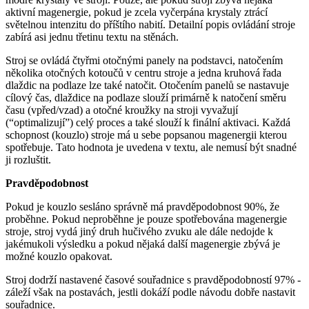
aktivní magenergie, pokud je zcela vyčerpána krystaly ztrácí
světelnou intenzitu do příštího nabití. Detailní popis ovládání stroje
zabírá asi jednu třetinu textu na stěnách.
Stroj se ovládá čtyřmi otočnými panely na podstavci, natočením
několika otočných kotoučů v centru stroje a jedna kruhová řada
dlaždic na podlaze lze také natočit. Otočením panelů se nastavuje
cílový čas, dlaždice na podlaze slouží primárně k natočení směru
času (vpřed/vzad) a otočné kroužky na stroji vyvažují
(“optimalizují”) celý proces a také slouží k finální aktivaci. Každá
schopnost (kouzlo) stroje má u sebe popsanou magenergii kterou
spotřebuje. Tato hodnota je uvedena v textu, ale nemusí být snadné
ji rozluštit.
Pravděpodobnost
Pokud je kouzlo sesláno správně má pravděpodobnost 90%, že
proběhne. Pokud neproběhne je pouze spotřebována magenergie
stroje, stroj vydá jiný druh hučivého zvuku ale dále nedojde k
jakémukoli výsledku a pokud nějaká další magenergie zbývá je
možné kouzlo opakovat.
Stroj dodrží nastavené časové souřadnice s pravděpodobností 97% -
záleží však na postavách, jestli dokáží podle návodu dobře nastavit
souřadnice.