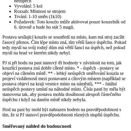
neúspěch
Vyvolání: 5 kol
Rozsah: Místnost se strojem
Trvání: 1-10 směn (1k10)
Požadavek: Toto kouzlo může aktivovat pouze kouzelník od
6. úrovně a bude ho stát 5 magů.
Postava sesílající kouzlo se soustředí na místo, kam má stroj zacílit
časový přenos. Čím lépe místo zná, tím větší šance úspěchu. Pokud
tedy myslí na svůj rodný dům má větší šanci na úspěch, než pokud
myslí na hrad ve kterém nikdy nebyl.
PJ si při hodu na past stanový tři hodnoty v závislosti na tom, jak
kouzlící postava zná dobře cílené místo. * - úspěch - postavy se
objeví na cíleném místě. ** - lehký neúspěch směřování kouzla se
projeví vzdáleností mezi postavami a cílovým místem (například se
postava objeví na kraji vesnice místo na náměstí), *** - fatální
neúspěch postavy umístí na náhodné místo. Čísla pasti by měla být
stanovena tak, aby postava mohla dosáhnout alespoň částečného
úspěchu i když na daném místě nikdy nebyla.
Hod na past by mohl být nahrazen hodem na pravděpodobnost s
tím, že si PJ stanoví pravděpodobnosti různých stupňů úspěchu.
Směřovaný náhled do budoucnosti