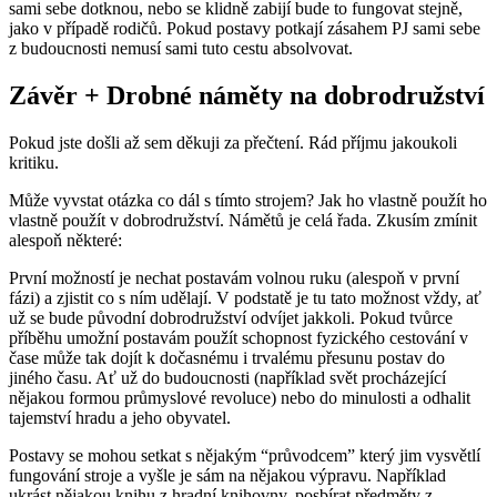
sami sebe dotknou, nebo se klidně zabijí bude to fungovat stejně,
jako v případě rodičů. Pokud postavy potkají zásahem PJ sami sebe
z budoucnosti nemusí sami tuto cestu absolvovat.
Závěr + Drobné náměty na dobrodružství
Pokud jste došli až sem děkuji za přečtení. Rád příjmu jakoukoli
kritiku.
Může vyvstat otázka co dál s tímto strojem? Jak ho vlastně použít ho
vlastně použít v dobrodružství. Námětů je celá řada. Zkusím zmínit
alespoň některé:
První možností je nechat postavám volnou ruku (alespoň v první
fázi) a zjistit co s ním udělají. V podstatě je tu tato možnost vždy, ať
už se bude původní dobrodružství odvíjet jakkoli. Pokud tvůrce
příběhu umožní postavám použít schopnost fyzického cestování v
čase může tak dojít k dočasnému i trvalému přesunu postav do
jiného času. Ať už do budoucnosti (například svět procházející
nějakou formou průmyslové revoluce) nebo do minulosti a odhalit
tajemství hradu a jeho obyvatel.
Postavy se mohou setkat s nějakým “průvodcem” který jim vysvětlí
fungování stroje a vyšle je sám na nějakou výpravu. Například
ukrást nějakou knihu z hradní knihovny, posbírat předměty z