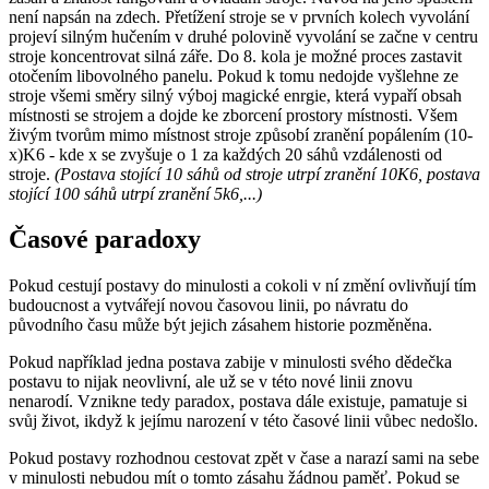
není napsán na zdech. Přetížení stroje se v prvních kolech vyvolání
projeví silným hučením v druhé polovině vyvolání se začne v centru
stroje koncentrovat silná záře. Do 8. kola je možné proces zastavit
otočením libovolného panelu. Pokud k tomu nedojde vyšlehne ze
stroje všemi směry silný výboj magické enrgie, která vypaří obsah
místnosti se strojem a dojde ke zborcení prostory místnosti. Všem
živým tvorům mimo místnost stroje způsobí zranění popálením (10-
x)K6 - kde x se zvyšuje o 1 za každých 20 sáhů vzdálenosti od
stroje.
(Postava stojící 10 sáhů od stroje utrpí zranění 10K6, postava
stojící 100 sáhů utrpí zranění 5k6,...)
Časové paradoxy
Pokud cestují postavy do minulosti a cokoli v ní změní ovlivňují tím
budoucnost a vytvářejí novou časovou linii, po návratu do
původního času může být jejich zásahem historie pozměněna.
Pokud například jedna postava zabije v minulosti svého dědečka
postavu to nijak neovlivní, ale už se v této nové linii znovu
nenarodí. Vznikne tedy paradox, postava dále existuje, pamatuje si
svůj život, ikdyž k jejímu narození v této časové linii vůbec nedošlo.
Pokud postavy rozhodnou cestovat zpět v čase a narazí sami na sebe
v minulosti nebudou mít o tomto zásahu žádnou paměť. Pokud se