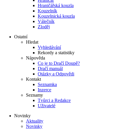
Hraničář
Hraničářská kouzla
Kouzelník
Kouzelnická kouzla
Válečník
Zloděj
Ostatní
Hledat
Vyhledávání
Rekordy a statistiky
Nápověda
Co je to Dračí Doupě?
Dračí manuál
Otázky a Odpovědi
Kontakt
Seznamka
Inzerce
Seznamy
Tvůrci a Redakce
Uživatelé
Novinky
Aktuality
Novinky