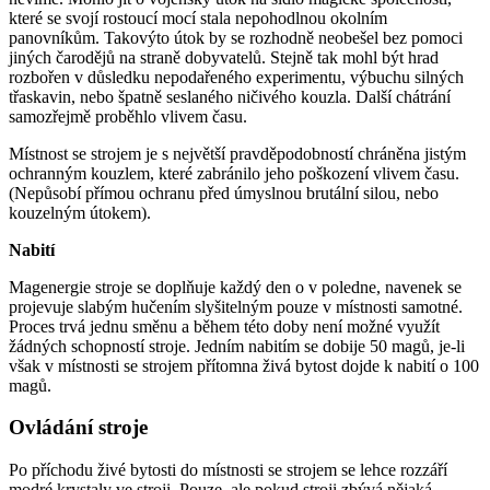
které se svojí rostoucí mocí stala nepohodlnou okolním
panovníkům. Takovýto útok by se rozhodně neobešel bez pomoci
jiných čarodějů na straně dobyvatelů. Stejně tak mohl být hrad
rozbořen v důsledku nepodařeného experimentu, výbuchu silných
třaskavin, nebo špatně seslaného ničivého kouzla. Další chátrání
samozřejmě proběhlo vlivem času.
Místnost se strojem je s největší pravděpodobností chráněna jistým
ochranným kouzlem, které zabránilo jeho poškození vlivem času.
(Nepůsobí přímou ochranu před úmyslnou brutální silou, nebo
kouzelným útokem).
Nabití
Magenergie stroje se doplňuje každý den o v poledne, navenek se
projevuje slabým hučením slyšitelným pouze v místnosti samotné.
Proces trvá jednu směnu a během této doby není možné využít
žádných schopností stroje. Jedním nabitím se dobije 50 magů, je-li
však v místnosti se strojem přítomna živá bytost dojde k nabití o 100
magů.
Ovládání stroje
Po příchodu živé bytosti do místnosti se strojem se lehce rozzáří
modré krystaly ve stroji. Pouze, ale pokud stroji zbývá nějaká