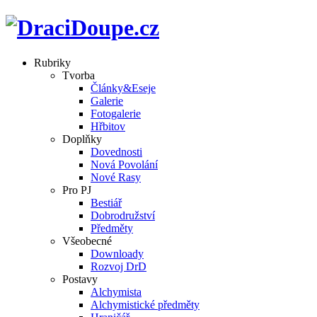
Rubriky
Tvorba
Články&Eseje
Galerie
Fotogalerie
Hřbitov
Doplňky
Dovednosti
Nová Povolání
Nové Rasy
Pro PJ
Bestiář
Dobrodružství
Předměty
Všeobecné
Downloady
Rozvoj DrD
Postavy
Alchymista
Alchymistické předměty