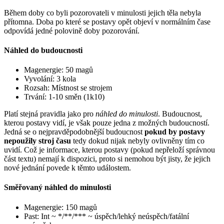
Během doby co byli pozorovateli v minulosti jejich těla nebyla
přítomna. Doba po které se postavy opět objeví v normálním čase
odpovídá jedné polovině doby pozorování.
Náhled do budoucnosti
Magenergie: 50 magů
Vyvolání: 3 kola
Rozsah: Místnost se strojem
Trvání: 1-10 směn (1k10)
Platí stejná pravidla jako pro
náhled do minulosti
. Budoucnost,
kterou postavy vidí, je však pouze jedna z možných budoucností.
Jedná se o nejpravděpodobnější budoucnost
pokud by postavy
nepoužily stroj času
tedy dokud nijak nebyly ovlivněny tím co
uvidí. Což je informace, kterou postavy (pokud nepřeloží správnou
část textu) nemají k dispozici, proto si nemohou být jisty, že jejich
nové jednání povede k těmto událostem.
Směřovaný náhled do minulosti
Magenergie: 150 magů
Past: Int ~ */**/*** ~ úspěch/lehký neúspěch/fatální