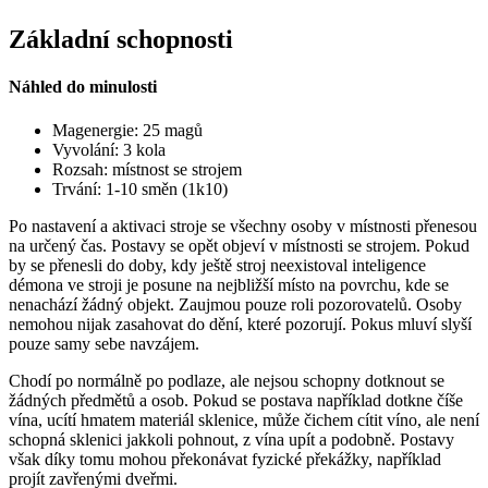
Základní schopnosti
Náhled do minulosti
Magenergie: 25 magů
Vyvolání: 3 kola
Rozsah: místnost se strojem
Trvání: 1-10 směn (1k10)
Po nastavení a aktivaci stroje se všechny osoby v místnosti přenesou
na určený čas. Postavy se opět objeví v místnosti se strojem. Pokud
by se přenesli do doby, kdy ještě stroj neexistoval inteligence
démona ve stroji je posune na nejbližší místo na povrchu, kde se
nenachází žádný objekt. Zaujmou pouze roli pozorovatelů. Osoby
nemohou nijak zasahovat do dění, které pozorují. Pokus mluví slyší
pouze samy sebe navzájem.
Chodí po normálně po podlaze, ale nejsou schopny dotknout se
žádných předmětů a osob. Pokud se postava například dotkne číše
vína, ucítí hmatem materiál sklenice, může čichem cítit víno, ale není
schopná sklenici jakkoli pohnout, z vína upít a podobně. Postavy
však díky tomu mohou překonávat fyzické překážky, například
projít zavřenými dveřmi.