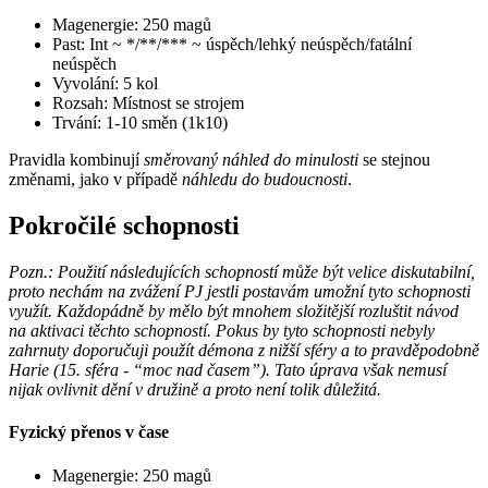
Magenergie: 250 magů
Past: Int ~ */**/*** ~ úspěch/lehký neúspěch/fatální
neúspěch
Vyvolání: 5 kol
Rozsah: Místnost se strojem
Trvání: 1-10 směn (1k10)
Pravidla kombinují
směrovaný náhled do minulosti
se stejnou
změnami, jako v případě
náhledu do budoucnosti
.
Pokročilé schopnosti
Pozn.: Použití následujících schopností může být velice diskutabilní,
proto nechám na zvážení PJ jestli postavám umožní tyto schopnosti
využít. Každopádně by mělo být mnohem složitější rozluštit návod
na aktivaci těchto schopností. Pokus by tyto schopnosti nebyly
zahrnuty doporučuji použít démona z nižší sféry a to pravděpodobně
Harie (15. sféra - “moc nad časem”). Tato úprava však nemusí
nijak ovlivnit dění v družině a proto není tolik důležitá.
Fyzický přenos v čase
Magenergie: 250 magů