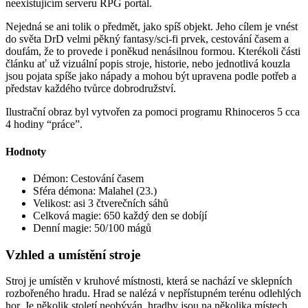
neexistujícím serveru RPG portál.
Nejedná se ani tolik o předmět, jako spíš objekt. Jeho cílem je vnést
do světa DrD velmi pěkný fantasy/sci-fi prvek, cestování časem a
doufám, že to provede i poněkud nenásilnou formou. Kterékoli části
článku ať už vizuální popis stroje, historie, nebo jednotlivá kouzla
jsou pojata spíše jako nápady a mohou být upravena podle potřeb a
představ každého tvůrce dobrodružství.
Ilustrační obraz byl vytvořen za pomoci programu Rhinoceros 5 cca
4 hodiny “práce”.
Hodnoty
Démon: Cestování časem
Sféra démona: Malahel (23.)
Velikost: asi 3 čtverečních sáhů
Celková magie: 650 každý den se dobíjí
Denní magie: 50/100 mágů
Vzhled a umístění stroje
Stroj je umístěn v kruhové místnosti, která se nachází ve sklepních
rozbořeného hradu. Hrad se nalézá v nepřístupném terénu odlehlých
hor. Je několik století neobýván, hradby jsou na několika místech