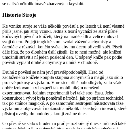
se nalézá několik tmavě zbarvených krystalů.
Historie Stroje
Ke vzniku stroje se váže několik pověstí a po letech už není vlastně
příliš jasné, jak stroj vznikl. Jedna z teorií vychází ze staré písně
kočovných pěvců o knížeti, který na hradě sídli a velice miloval
svoji dceru. Po její tragické smrti svolal vážené alchymisty a
čaroděje z různých končin světa aby mu dceru přivedli zpět. Píseň
dále říká, že po dlouhém úsilí zjistili, že to není možné, ale knížeti
umožnili strávit s ní jeden poslední den. Utrápený kníže pak podle
pověsti vyplatil drahé alchymisty a umírá v chudobě.
Druhá z pověstí se nám jeví pravděpodobnější. Hrad od
zadluženého knížete koupila skupina alchymistů a mágů jako sídlo
pro své pokusy a výzkum. V ne sice příliš pohodlných, za to však
dobře izolovaní a v bezpečí tak mohli nikým nerušeni
experimentovat. Jedním experimentů byl také stroj času. Jeho
konstrukce i vývoj byla poměrně náročná, jak po stránce technické,
tak po stránce magické. A po samotném sestrojení následovala fáze
výzkumu a objevování možností a několik následných inovací, které
přístroj uvedly do podoby jakou ji známe dnes.
Co přesně se stalo s hradem a proč je rozbořený dnes s určitostí také
nevíme. Mohlo jít o vojenský útok na sídlo magické společnosti,