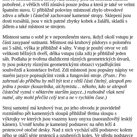
pobořené, z větších věží zůstává pouze jedna a která je také ve velmi
špatném stavu. U přibližně poloviny místností zbylo obvodové
zdivo a někde i částečně zachované kamenné stropy. Sklepení jsou
dosti rozsáhlá, jsou v nich patrné zbytky kobek a žalářů, skladů s
jídlem a také místnost se strojem.
Místnost sama o sobě je v neporušeném stavu, ikdyž okolí vstupu je
části zasypané sutinami. Místnost má kruhový půdorys o poloměru
asi 5 sáhů, výška je přibližně 4 sáhy. Vstup je pouhý otvor ve zdi
velikosti běžných dveří, délka vstupu (síla zdi) je přibližně jeden
sáh. Podlaha je tvořena dlaždicemi různých geometrických útvarů,
ty jsou pokryty různými geometrickými obrazci vyjadřujícími
souhvězdí a konstelace hvězd. Zdi místnosti jsou popsány nápisy ve
starém jazyce popisujícími vznik a fungování stroje.
(Pozn.: Pro
zahrnutí do příběhu by měl být text z větší části čitelný, alespoň pro
jednu z postav (kouzelníka, alchymistu… někoho, kdo se alespoň
částečně vyzná v některém starším jazyce..) rozhodně však není
nutné, aby mohl přečíst celý text a ne v rychlém čase.)
Stroj samotný má kruhový tvar, po jeho obvodu je pravidelně
rozmístěno pět kamenných sloupů přibližně třetina sloupu s
výkrojky ve kterých jsou vsazeny kusy onyxu (naoranžovělý lesklý
kámen). Uvnitř kruhu je kamenný podstavec na něm leží 4
prstencové otočné desky. Nad z nich vychází užší podstavec kolem
něho se otáčí série prstenců a ozubených koles. Ve středu podstavce