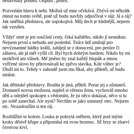
nenávistný pohled. Odpusť, příteli.
Pozvedám hlavu k nebi. Možná už mne očekává. Zbývá mi několik
minut na tomto světě, poté už budu navždy odpočívat v ráji: Já a ráj?
Jak směšná představa, ale uspokojivá. Můj dech je klidnější, nejsem
tak vzrušen.
Vždyť smrt je jen součástí cesty, čeká každého, nikdo jí neunikne.
Nejsem první a nebudu ani poslední. Tisíce lidí umírají pro
nevýznamné hádky králů, zabíjejí se z donucení, pro peníze či
zábavu, ale já měl vyšší cíl. Byl bych dobrým bardem. Nikdo by mi
nezkřivil ani vlásek. Mé jméno by znal každý hlupák a mnou
vyřčené slovo by přirovnávali ke zpěvu slavíka. Kde vůbec je?
Dluží mi to. Tehdy v zahradě jsem mu říkal, aby přiletěl, až budu
umírat.
Jak dětinské představy. Realita je jiná, příteli. Poraz jej a zůstaneš.
Dostaneš novou možnost, najdeš si věrnou ženu, vychováš mnoho
dětí a odejdeš spokojen s vědomím, že jsi něco dokázal, něco si tu
po sobě zanechal. Ale nyní? Necítím se jako ustaraný otec. Nejsem
nic. Nezasloužím si ten ráj.
Rozhlížím se kolem. Louka je pokrytá sněhem, který pod mými
kroky děsivě křupe a připomíná mi svou bezmoc. Již brzy se zbarví
čerstvou krví.