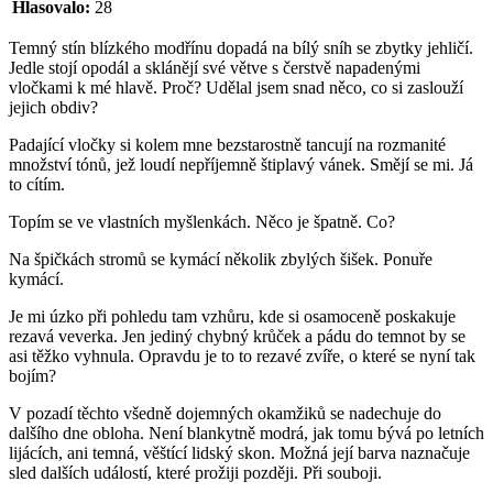
Hlasovalo:
28
Temný stín blízkého modřínu dopadá na bílý sníh se zbytky jehličí.
Jedle stojí opodál a sklánějí své větve s čerstvě napadenými
vločkami k mé hlavě. Proč? Udělal jsem snad něco, co si zaslouží
jejich obdiv?
Padající vločky si kolem mne bezstarostně tancují na rozmanité
množství tónů, jež loudí nepříjemně štiplavý vánek. Smějí se mi. Já
to cítím.
Topím se ve vlastních myšlenkách. Něco je špatně. Co?
Na špičkách stromů se kymácí několik zbylých šišek. Ponuře
kymácí.
Je mi úzko při pohledu tam vzhůru, kde si osamoceně poskakuje
rezavá veverka. Jen jediný chybný krůček a pádu do temnot by se
asi těžko vyhnula. Opravdu je to to rezavé zvíře, o které se nyní tak
bojím?
V pozadí těchto všedně dojemných okamžiků se nadechuje do
dalšího dne obloha. Není blankytně modrá, jak tomu bývá po letních
lijácích, ani temná, věštící lidský skon. Možná její barva naznačuje
sled dalších událostí, které prožiji později. Při souboji.