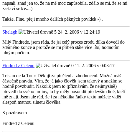
napsali..snad jen to, že na mě moc zapůsobila, zdálo se mi, že se mi
zastaví srdce..:-)
Takže, Fine, přeji mnoho dalších pěkných povídek:-)..
Shelagh
24. 2. 2006 v 12:24:19
Milý Findrede, jsem ráda, že jsi celý proces zrodu dílka dovedl do
zdárného konce a protože se mi příběh stále více líbí, hodnotím
plným počtem.
Findred z Celenu
11. 2. 2006 v 0:03:17
Tristan de la Tour: Děkuji za přečtení a zhodnocení. Možná máš
částečně pravdu. Vím, že já jako člověk jsem takový a snažím se
hodně povzbudit. Nakolik jsem to (přiznávám, že neúmyslně)
převedl do svého hrdiny, to by měly posoudit především lidé, kteří
mě znají. Jsem ale rád, že i za několika řádky textu můžete vidět
alespoň matnou siluetu člověka.
S pozdravem
Findred z Celenu