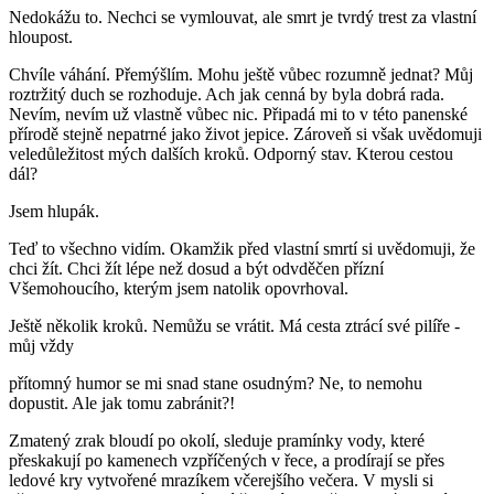
Nedokážu to. Nechci se vymlouvat, ale smrt je tvrdý trest za vlastní
hloupost.
Chvíle váhání. Přemýšlím. Mohu ještě vůbec rozumně jednat? Můj
roztržitý duch se rozhoduje. Ach jak cenná by byla dobrá rada.
Nevím, nevím už vlastně vůbec nic. Připadá mi to v této panenské
přírodě stejně nepatrné jako život jepice. Zároveň si však uvědomuji
veledůležitost mých dalších kroků. Odporný stav. Kterou cestou
dál?
Jsem hlupák.
Teď to všechno vidím. Okamžik před vlastní smrtí si uvědomuji, že
chci žít. Chci žít lépe než dosud a být odvděčen přízní
Všemohoucího, kterým jsem natolik opovrhoval.
Ještě několik kroků. Nemůžu se vrátit. Má cesta ztrácí své pilíře -
můj vždy
přítomný humor se mi snad stane osudným? Ne, to nemohu
dopustit. Ale jak tomu zabránit?!
Zmatený zrak bloudí po okolí, sleduje pramínky vody, které
přeskakují po kamenech vzpříčených v řece, a prodírají se přes
ledové kry vytvořené mrazíkem včerejšího večera. V mysli si