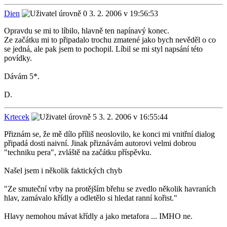
Dien
3. 2. 2006 v 19:56:53
Opravdu se mi to líbilo, hlavně ten napínavý konec.
Ze začátku mi to připadalo trochu zmatené jako bych nevěděl o co
se jedná, ale pak jsem to pochopil. Líbil se mi styl napsání této
povídky.
Dávám 5*.
D.
Krtecek
3. 2. 2006 v 16:55:44
Přiznám se, že mě dílo příliš neoslovilo, ke konci mi vnitřní dialog
připadá dosti naivní. Jinak přiznávám autorovi velmi dobrou
"techniku pera", zvláště na začátku příspěvku.
Našel jsem i několik faktických chyb
"Ze smuteční vrby na protějším břehu se zvedlo několik havraních
hlav, zamávalo křídly a odletělo si hledat ranní kořist."
Hlavy nemohou mávat křídly a jako metafora ... IMHO ne.