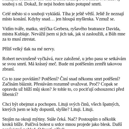
souboj s ní. Dokaž, že nejsi hoden takto potupné smrti.
Celé město si o souboji vykládá. Tíha je ještě větší. Ještě že neznají
místo konání. Kdyby snad… jen hloupá myšlenka. Vzmuž se.
Vidím tváře, matku, strýčka Gerbera, ryšavého bratrance Davida,
mistra Kublaje. Nevážil jsem si jich tak, jak si zasloužili, a Bůh mne
za to musí ztrestat.
Příliš velký tlak na mé nervy.
Robert nevzrušeně vyčkává, ruce založené, u jeho pasu se setkávám
se svou smrtí. Má krásný meč. Bude mi potěšením zemřít takovou
zbraní.
Co to zase povídám? Potěšení? Činí snad někomu smrt potěšení?
Začínám bláznit. Přestávám rozumně uvažovat. Proč? Copak se
opravdu už blíží můj skon? Je tohle to, co pociťují odsouzenci před
šibenicí?
Chci být obejmut a pochopen. Lituji svých činů, všech špatných,
kterých jsem se kdy dopustil, slyšíte? Lituji. Lituji.
Stojím na okraji mýtiny. Stále čeká. Nač? Postoupím o několik
kroků blíže. Palčivá bolest u srdce mnou projede jako blesk. Další