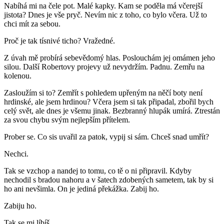
Nabíhá mi na čele pot. Malé kapky. Kam se poděla má včerejší
jistota? Dnes je vše pryč. Nevím nic z toho, co bylo včera. Už to
chci mít za sebou.
Proč je tak tísnivé ticho? Vražedné.
Z úvah mě probírá sebevědomý hlas. Poslouchám jej omámen jeho
silou. Další Robertovy projevy už nevydržím. Padnu. Zemřu na
kolenou.
Zasloužím si to? Zemřít s pohledem upřeným na něčí boty není
hrdinské, ale jsem hrdinou? Včera jsem si tak připadal, zbořil bych
celý svět, ale dnes je všemu jinak. Bezbranný hlupák umírá. Ztrestán
za svou chybu svým nejlepším přítelem.
Prober se. Co sis uvařil za patok, vypij si sám. Chceš snad umřít?
Nechci.
Tak se vzchop a nandej to tomu, co tě o ni připravil. Kdyby
nechodil s bradou nahoru a v šatech zdobených sametem, tak by si
ho ani nevšimla. On je jediná překážka. Zabij ho.
Zabiju ho.
Tak se mi líbíš.