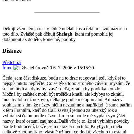
Děkuji všem těm, co si v Dílně udělali čas a řekli mi svůj názor na
toto dílo. Zvláště pak děkuji
Shelagh
, která mi pomohla jej
dotáhnout až do této, konečné, podoby.
Diskuze
Předchozí
Írime
6. 7. 2006 v 15:15:39
Četla jsem část diskuze, budu na to drze reagovat i teď, když si to
nejspíš nikdo nepřečte..Co se týká toho strohého závěru, myslím, že
se tam hodí a kdyby byl závěr delší, ztratila by povídka kouzlo.
Možná by začátek mohl být trošičku kratší, ale kdybys to zkrátil,
moc by toho už nezbylo, délka je podle mě optimální. Ad název-
souhlasím s tím, že název ničím nezaujme a například já sama patřím
k těm Frantům, kteří do ČaE zavítají jednou za uherský rok a
vybírají si četbu podle názvu. Proto se podle mě vyplatí vymýšlet
názvy, které ostatní zaujmou..Další věc je to, že si vybírám povídky
podle hodnocení, takže jsem narazila i na tuto..Kdybych ji měla
celkově zhodnotit-no, vlastně už není co dodat, všechno tu ostatní