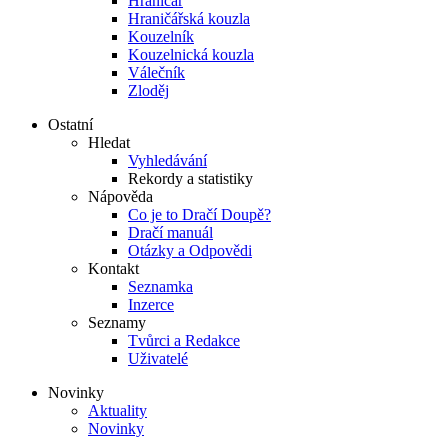
Hraničář
Hraničářská kouzla
Kouzelník
Kouzelnická kouzla
Válečník
Zloděj
Ostatní
Hledat
Vyhledávání
Rekordy a statistiky
Nápověda
Co je to Dračí Doupě?
Dračí manuál
Otázky a Odpovědi
Kontakt
Seznamka
Inzerce
Seznamy
Tvůrci a Redakce
Uživatelé
Novinky
Aktuality
Novinky