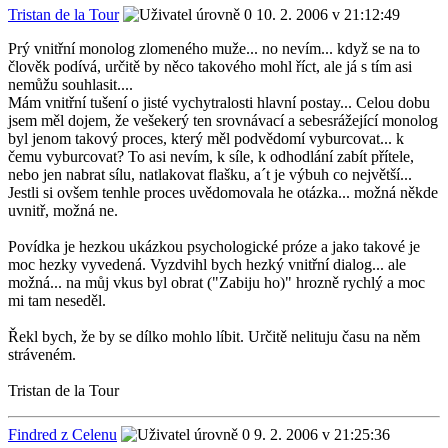
Tristan de la Tour
10. 2. 2006 v 21:12:49
Prý vnitřní monolog zlomeného muže... no nevím... když se na to
člověk podívá, určitě by něco takového mohl říct, ale já s tím asi
nemůžu souhlasit....
Mám vnitřní tušení o jisté vychytralosti hlavní postay... Celou dobu
jsem měl dojem, že vešekerý ten srovnávací a sebesrážející monolog
byl jenom takový proces, který měl podvědomí vyburcovat... k
čemu vyburcovat? To asi nevím, k síle, k odhodlání zabít přítele,
nebo jen nabrat sílu, natlakovat flašku, a´t je výbuh co největší...
Jestli si ovšem tenhle proces uvědomovala he otázka... možná někde
uvnitř, možná ne.
Povídka je hezkou ukázkou psychologické próze a jako takové je
moc hezky vyvedená. Vyzdvihl bych hezký vnitřní dialog... ale
možná... na můj vkus byl obrat ("Zabiju ho)" hrozně rychlý a moc
mi tam neseděl.
Řekl bych, že by se dílko mohlo líbit. Určitě nelituju času na něm
stráveném.
Tristan de la Tour
Findred z Celenu
9. 2. 2006 v 21:25:36