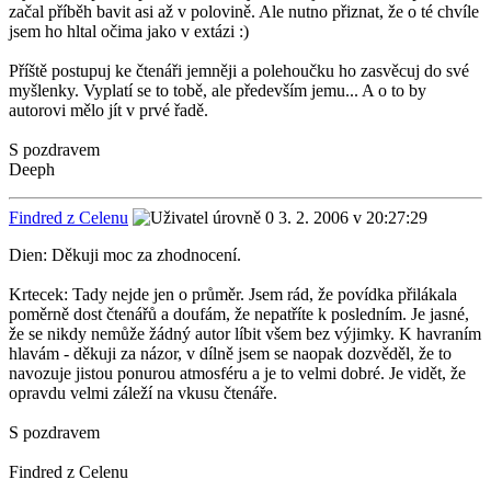
začal příběh bavit asi až v polovině. Ale nutno přiznat, že o té chvíle
jsem ho hltal očima jako v extázi :)
Příště postupuj ke čtenáři jemněji a polehoučku ho zasvěcuj do své
myšlenky. Vyplatí se to tobě, ale především jemu... A o to by
autorovi mělo jít v prvé řadě.
S pozdravem
Deeph
Findred z Celenu
3. 2. 2006 v 20:27:29
Dien: Děkuji moc za zhodnocení.
Krtecek: Tady nejde jen o průměr. Jsem rád, že povídka přilákala
poměrně dost čtenářů a doufám, že nepatříte k posledním. Je jasné,
že se nikdy nemůže žádný autor líbit všem bez výjimky. K havraním
hlavám - děkuji za názor, v dílně jsem se naopak dozvěděl, že to
navozuje jistou ponurou atmosféru a je to velmi dobré. Je vidět, že
opravdu velmi záleží na vkusu čtenáře.
S pozdravem
Findred z Celenu