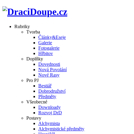
Rubriky
Tvorba
Články&Eseje
Galerie
Fotogalerie
Hřbitov
Doplňky
Dovednosti
Nová Povolání
Nové Rasy
Pro PJ
Bestiář
Dobrodružství
Předměty
Všeobecné
Downloady
Rozvoj DrD
Postavy
Alchymista
Alchymistické předměty