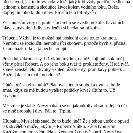
představuji, jak to tu vypadá v létě, jaký klid vždy pociťuji sedíce na
jednom z kamenů a sledujíce život kolem vodního toku. Bože,
dopřej mi toho klidu i dnes. Prosím tě o to! Slyšíš?
Ze smuteční vrby na protějším břehu se zvedlo několik havraních
hlav, zamávalo křídly a odletělo si hledat ranní kořist.
Trápení. Vždyť je to možná má poslední cesta touto krajinou.
Nemohu se rozloučit, nemohu říci sbohem, protože bych si přiznal,
že odcházím. Já… já nechci odejít.
Poslední zákrut cesty. Už vidím mýtinu, na níž stojí můj sok, můj
věrný přítel Robert. A po jeho boku tvář té prokleté ženy. Hrdá tvář,
žhavé ženské tělo, divoký vzhled, úžasné rty, pronikavý pohled…
Bože, jak jsem mohl neodolat?
Chtěla mě snad zahubit? Plánovala tento souboj a nyní se bude
smát, když ze mě budou vytékat potůčky krve? Cítím to. Už
krvácím.
Mé srdce je slabé. Nevzmáhám se na jakoukoliv obranu. Jejich oči
ve mně propalují díry. Pálí to. Trpím.
Hlupáku. Myslel sis snad, že to bude jiné? Že s tebou uteče a opustí
tak skvělého muže, jakým je Robert? Snílku. Žádá tvou smrt.
Každým coulem svého těla ta žena touží po tvé smrti. Nevzdávej