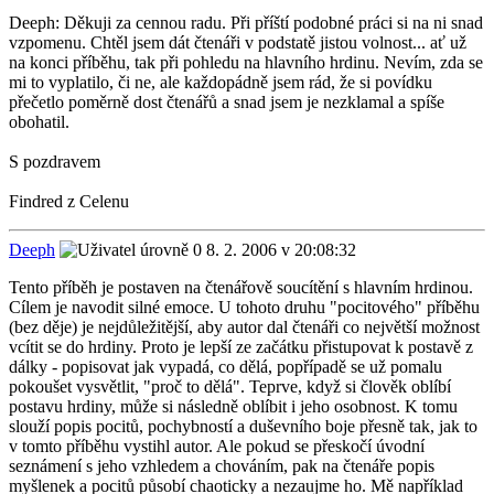
Deeph: Děkuji za cennou radu. Při příští podobné práci si na ni snad
vzpomenu. Chtěl jsem dát čtenáři v podstatě jistou volnost... ať už
na konci příběhu, tak při pohledu na hlavního hrdinu. Nevím, zda se
mi to vyplatilo, či ne, ale každopádně jsem rád, že si povídku
přečetlo poměrně dost čtenářů a snad jsem je nezklamal a spíše
obohatil.
S pozdravem
Findred z Celenu
Deeph
8. 2. 2006 v 20:08:32
Tento příběh je postaven na čtenářově soucítění s hlavním hrdinou.
Cílem je navodit silné emoce. U tohoto druhu "pocitového" příběhu
(bez děje) je nejdůležitější, aby autor dal čtenáři co největší možnost
vcítit se do hrdiny. Proto je lepší ze začátku přistupovat k postavě z
dálky - popisovat jak vypadá, co dělá, popřípadě se už pomalu
pokoušet vysvětlit, "proč to dělá". Teprve, když si člověk oblíbí
postavu hrdiny, může si následně oblíbit i jeho osobnost. K tomu
slouží popis pocitů, pochybností a duševního boje přesně tak, jak to
v tomto příběhu vystihl autor. Ale pokud se přeskočí úvodní
seznámení s jeho vzhledem a chováním, pak na čtenáře popis
myšlenek a pocitů působí chaoticky a nezaujme ho. Mě například