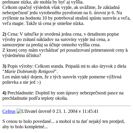
prehnane nízka, ale mohla by byť aj vyššia.
Celkom opačný výsledok však vyjde, ak uvážime, že základná
nebezpečnosť jedu vyrobeného pyroforom na 6. úrovni je 6. Na
zvýšenie na hodnotu 10 by potreboval strašnú spústu surovín a veľa,
veľa magie. Takže tá cena je smiešne nízka.
2)
Cena: V tabuľke je uvedená jedna cena, v detailnom popise
výroby po zrátaní nákladov na suroviny vyjde iná cena, a
samozrejme za predaj sa účtuje omnoho vyššia cena.
Z ktorej ceny mám vychádzať pri posudzovaní primeranosti ceny k
výslednému účinku?
3)
Popis výroby: Celkom sranda. Pripadá mi to ako úryvok z diela
"
Marie Dobromily Retigové
".
Len mám taký dojem, že z tých surovín vyjde pomerne výživná
polievka a nie jed :-)
4)
Prechladnutie: Doplnil by som úpravy nebezpečnosti pasce na
prechladnutie podľa teploty okolia.
Cefeus
23. 1. 2004 v 11:45:41
S cenou to bolo povedané... a mohol si tu dať nejaký ten protijed,
aby to bolo kompletné...