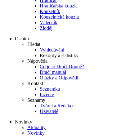
Hraničář
Hraničářská kouzla
Kouzelník
Kouzelnická kouzla
Válečník
Zloděj
Ostatní
Hledat
Vyhledávání
Rekordy a statistiky
Nápověda
Co je to Dračí Doupě?
Dračí manuál
Otázky a Odpovědi
Kontakt
Seznamka
Inzerce
Seznamy
Tvůrci a Redakce
Uživatelé
Novinky
Aktuality
Novinky