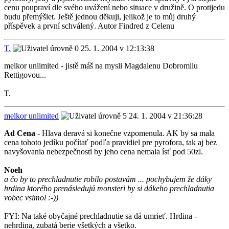
cenu poupraví dle svého uvážení nebo situace v družině. O protijedu
budu přemýšlet. Ještě jednou děkuji, jelikož je to můj druhý
příspěvek a první schválený. Autor Findred z Celenu
T.
25. 1. 2004 v 12:13:38
melkor unlimited - jistě máš na mysli Magdalenu Dobromilu
Rettigovou...
T.
melkor unlimited
24. 1. 2004 v 21:36:28
Ad Cena
- Hlava deravá si konečne vzpomenula. AK by sa mala
cena tohoto jedíku počítať podľa pravidiel pre pyrofora, tak aj bez
navyšovania nebezpečnosti by jeho cena nemala ísť pod 50zl.
Noeh
a čo by to prechladnutie robilo postavám ... pochybujem že dáky
hrdina ktorého prenásledujú monsteri by si dákeho prechladnutia
vobec vsimol :-))
FYI: Na také obyčajné prechladnutie sa dá umrieť. Hrdina -
nehrdina, zubatá berie všetkých a všetko.