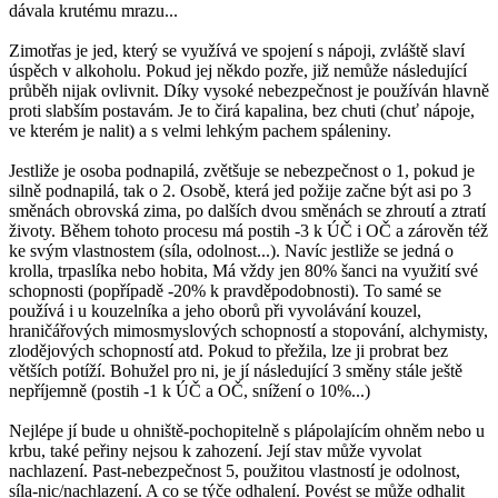
dávala krutému mrazu...
Zimotřas je jed, který se využívá ve spojení s nápoji, zvláště slaví
úspěch v alkoholu. Pokud jej někdo pozře, již nemůže následující
průběh nijak ovlivnit. Díky vysoké nebezpečnost je používán hlavně
proti slabším postavám. Je to čirá kapalina, bez chuti (chuť nápoje,
ve kterém je nalit) a s velmi lehkým pachem spáleniny.
Jestliže je osoba podnapilá, zvětšuje se nebezpečnost o 1, pokud je
silně podnapilá, tak o 2. Osobě, která jed požije začne být asi po 3
směnách obrovská zima, po dalších dvou směnách se zhroutí a ztratí
životy. Během tohoto procesu má postih -3 k ÚČ i OČ a zárověn též
ke svým vlastnostem (síla, odolnost...). Navíc jestliže se jedná o
krolla, trpaslíka nebo hobita, Má vždy jen 80% šanci na využití své
schopnosti (popřípadě -20% k pravděpodobnosti). To samé se
používá i u kouzelníka a jeho oborů při vyvolávání kouzel,
hraničářových mimosmyslových schopností a stopování, alchymisty,
zlodějových schopností atd. Pokud to přežila, lze ji probrat bez
větších potíží. Bohužel pro ni, je jí následující 3 směny stále ještě
nepříjemně (postih -1 k ÚČ a OČ, snížení o 10%...)
Nejlépe jí bude u ohniště-pochopitelně s plápolajícím ohněm nebo u
krbu, také peřiny nejsou k zahození. Její stav může vyvolat
nachlazení. Past-nebezpečnost 5, použitou vlastností je odolnost,
síla-nic/nachlazení. A co se týče odhalení. Povést se může odhalit