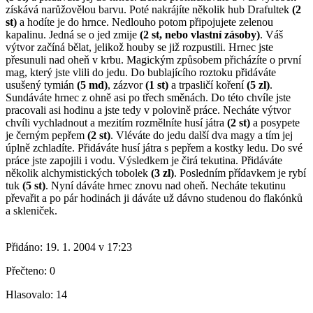
získává narůžovělou barvu. Poté nakrájíte několik hub Drafultek
(2
st)
a hodíte je do hrnce. Nedlouho potom připojujete zelenou
kapalinu. Jedná se o jed zmije
(2 st, nebo vlastní zásoby)
. Váš
výtvor začíná bělat, jelikož houby se již rozpustili. Hrnec jste
přesunuli nad oheň v krbu. Magickým způsobem přicházíte o první
mag, který jste vlili do jedu. Do bublajícího roztoku přidáváte
usušený tymián
(5 md)
, zázvor
(1 st)
a trpasličí koření
(5 zl)
.
Sundáváte hrnec z ohně asi po třech směnách. Do této chvíle jste
pracovali asi hodinu a jste tedy v polovině práce. Necháte výtvor
chvíli vychladnout a mezitím rozmělníte husí játra
(2 st)
a posypete
je černým pepřem
(2 st)
. Vléváte do jedu další dva magy a tím jej
úplně zchladíte. Přidáváte husí játra s pepřem a kostky ledu. Do své
práce jste zapojili i vodu. Výsledkem je čirá tekutina. Přidáváte
několik alchymistických tobolek
(3 zl)
. Posledním přídavkem je rybí
tuk
(5 st)
. Nyní dáváte hrnec znovu nad oheň. Necháte tekutinu
převařit a po pár hodinách ji dáváte už dávno studenou do flakónků
a skleniček.
Přidáno:
19. 1. 2004 v 17:23
Přečteno:
0
Hlasovalo:
14