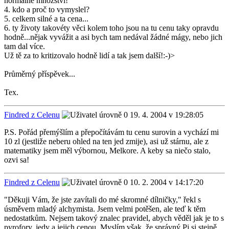
normálně množství!
4. kdo a proč to vymyslel?
5. celkem silné a ta cena...
6. ty životy takovéty věci kolem toho jsou na tu cenu taky opravdu
hodně...nějak vyvážit a asi bych tam nedával žádné mágy, nebo jich
tam dal více.
Už tě za to kritizovalo hodně lidí a tak jsem další!:-)>
Průměrný příspěvek...
Tex.
Findred z Celenu
19. 4. 2004 v 19:28:05
P.S. Pořád přemýšlím a přepočítávám tu cenu surovin a vychází mi
10 zl (jestliže neberu ohled na ten jed zmije), asi už stárnu, ale z
matematiky jsem měl výbornou, Melkore. A keby sa niečo stalo,
ozvi sa!
Findred z Celenu
10. 2. 2004 v 14:17:20
"Děkuji Vám, že jste zavítali do mé skromné dílničky," řekl s
úsměvem mladý alchymista. Jsem velmi potěšen, ale teď k těm
nedostatkům. Nejsem takový znalec pravidel, abych věděl jak je to s
pyrofory, jedy a jejich cenou. Myslím však, že správný Pj si stejně