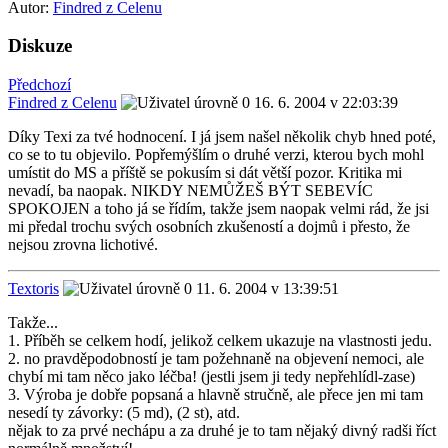
Autor:
Findred z Celenu
Diskuze
Předchozí
Findred z Celenu
16. 6. 2004 v 22:03:39
Díky Texi za tvé hodnocení. I já jsem našel několik chyb hned poté,
co se to tu objevilo. Popřemýšlím o druhé verzi, kterou bych mohl
umístit do MS a příště se pokusím si dát větší pozor. Kritika mi
nevadí, ba naopak. NIKDY NEMŮŽEŠ BÝT SEBEVÍC
SPOKOJEN a toho já se řídím, takže jsem naopak velmi rád, že jsi
mi předal trochu svých osobních zkušeností a dojmů i přesto, že
nejsou zrovna lichotivé.
Textoris
11. 6. 2004 v 13:39:51
Takže...
1. Příběh se celkem hodí, jelikož celkem ukazuje na vlastnosti jedu.
2. no pravděpodobností je tam požehnaně na objevení nemoci, ale
chybí mi tam něco jako léčba! (jestli jsem ji tedy nepřehlídl-zase)
3. Výroba je dobře popsaná a hlavně stručně, ale přece jen mi tam
nesedí ty závorky: (5 md), (2 st), atd.
nějak to za prvé nechápu a za druhé je to tam nějaký divný radši říct