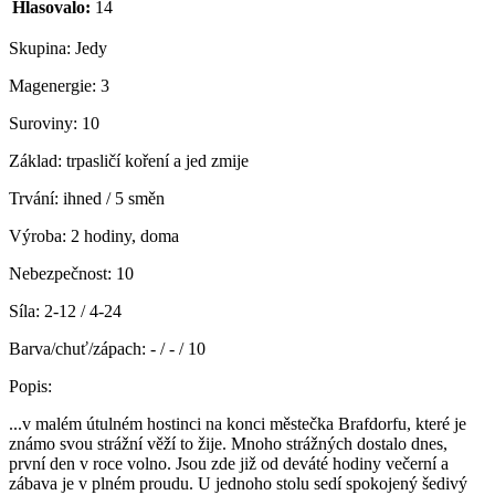
Hlasovalo:
14
Skupina:
Jedy
Magenergie:
3
Suroviny:
10
Základ:
trpasličí koření a jed zmije
Trvání:
ihned / 5 směn
Výroba:
2 hodiny, doma
Nebezpečnost:
10
Síla:
2-12 / 4-24
Barva/chuť/zápach:
- / - / 10
Popis:
...v malém útulném hostinci na konci městečka Brafdorfu, které je
známo svou strážní věží to žije. Mnoho strážných dostalo dnes,
první den v roce volno. Jsou zde již od deváté hodiny večerní a
zábava je v plném proudu. U jednoho stolu sedí spokojený šedivý