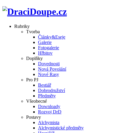
Rubriky
Tvorba
Články&Eseje
Galerie
Fotogalerie
Hřbitov
Doplňky
Dovednosti
Nová Povolání
Nové Rasy
Pro PJ
Bestiář
Dobrodružství
Předměty
Všeobecné
Downloady
Rozvoj DrD
Postavy
Alchymista
Alchymistické předměty