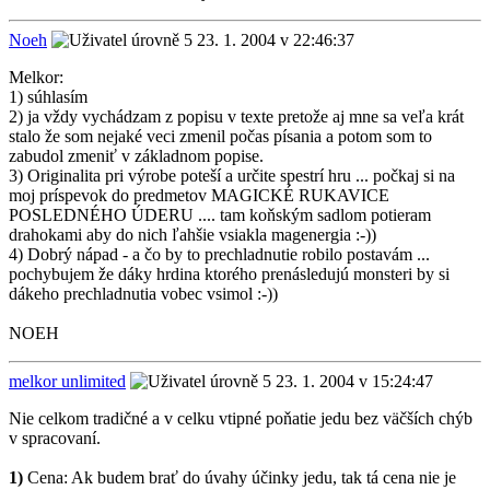
Noeh
23. 1. 2004 v 22:46:37
Melkor:
1) súhlasím
2) ja vždy vychádzam z popisu v texte pretože aj mne sa veľa krát
stalo že som nejaké veci zmenil počas písania a potom som to
zabudol zmeniť v základnom popise.
3) Originalita pri výrobe poteší a určite spestrí hru ... počkaj si na
moj príspevok do predmetov MAGICKÉ RUKAVICE
POSLEDNÉHO ÚDERU .... tam koňským sadlom potieram
drahokami aby do nich ľahšie vsiakla magenergia :-))
4) Dobrý nápad - a čo by to prechladnutie robilo postavám ...
pochybujem že dáky hrdina ktorého prenásledujú monsteri by si
dákeho prechladnutia vobec vsimol :-))
NOEH
melkor unlimited
23. 1. 2004 v 15:24:47
Nie celkom tradičné a v celku vtipné poňatie jedu bez väčších chýb
v spracovaní.
1)
Cena: Ak budem brať do úvahy účinky jedu, tak tá cena nie je