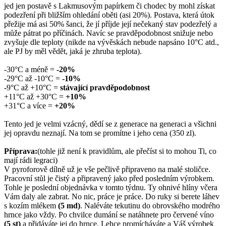
jed jen postavě s Lakmusovým papírkem či chodec by mohl získat
podezření při bližším ohledání oběti (asi 20%). Postava, která útok
přežije má asi 50% šanci, že jí příjde její nečekaný stav podezřelý a
může pátrat po příčinách. Navíc se pravděpodobnost snižuje nebo
zvyšuje dle teploty (nikde na vývěskách nebude napsáno 10°C atd.,
ale PJ by měl vědět, jaká je zhruba teplota).
-30°C a méně =
-20%
-29°C až -10°C =
-10%
-9°C až +10°C =
stávající pravděpodobnost
+11°C až +30°C =
+10%
+31°C a více =
+20%
Tento jed je velmi vzácný, dědí se z generace na generaci a všichni
jej opravdu neznají. Na tom se promítne i jeho cena (350 zl).
Příprava:
(tohle již není k pravidlům, ale přečíst si to mohou Ti, co
mají rádi legraci)
V pyroforově dílně už je vše pečlivě připraveno na malé stoličce.
Pracovní stůl je čistý a připravený jako před posledním výrobkem.
Tohle je poslední objednávka v tomto týdnu. Ty ohnivé hlíny včera
Vám daly ale zabrat. No nic, práce je práce. Do ruky si berete láhev
s kozím mlékem
(5 md)
. Naléváte tekutinu do obrovského modrého
hrnce jako vždy. Po chvilce dumání se natáhnete pro červené víno
(5 st)
a přidáváte jej do hrnce. Lehce promícháváte a Váš výrobek