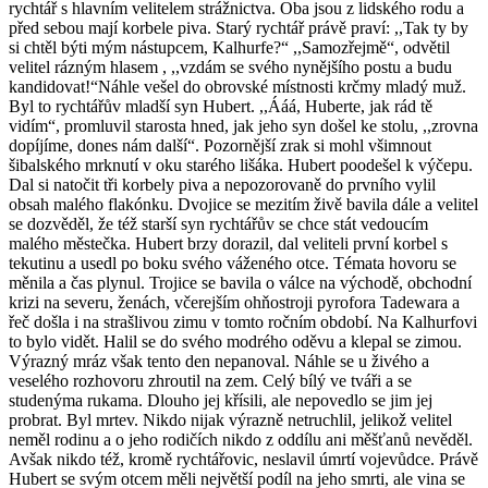
rychtář s hlavním velitelem strážnictva. Oba jsou z lidského rodu a
před sebou mají korbele piva. Starý rychtář právě praví: ,,Tak ty by
si chtěl býti mým nástupcem, Kalhurfe?“ ,,Samozřejmě“, odvětil
velitel rázným hlasem , ,,vzdám se svého nynějšího postu a budu
kandidovat!“Náhle vešel do obrovské místnosti krčmy mladý muž.
Byl to rychtářův mladší syn Hubert. ,,Ááá, Huberte, jak rád tě
vidím“, promluvil starosta hned, jak jeho syn došel ke stolu, ,,zrovna
dopíjíme, dones nám další“. Pozornější zrak si mohl všimnout
šibalského mrknutí v oku starého lišáka. Hubert poodešel k výčepu.
Dal si natočit tři korbely piva a nepozorovaně do prvního vylil
obsah malého flakónku. Dvojice se mezitím živě bavila dále a velitel
se dozvěděl, že též starší syn rychtářův se chce stát vedoucím
malého městečka. Hubert brzy dorazil, dal veliteli první korbel s
tekutinu a usedl po boku svého váženého otce. Témata hovoru se
měnila a čas plynul. Trojice se bavila o válce na východě, obchodní
krizi na severu, ženách, včerejším ohňostroji pyrofora Tadewara a
řeč došla i na strašlivou zimu v tomto ročním období. Na Kalhurfovi
to bylo vidět. Halil se do svého modrého oděvu a klepal se zimou.
Výrazný mráz však tento den nepanoval. Náhle se u živého a
veselého rozhovoru zhroutil na zem. Celý bílý ve tváři a se
studenýma rukama. Dlouho jej křísili, ale nepovedlo se jim jej
probrat. Byl mrtev. Nikdo nijak výrazně netruchlil, jelikož velitel
neměl rodinu a o jeho rodičích nikdo z oddílu ani měšťanů nevěděl.
Avšak nikdo též, kromě rychtářovic, neslavil úmrtí vojevůdce. Právě
Hubert se svým otcem měli největší podíl na jeho smrti, ale vina se