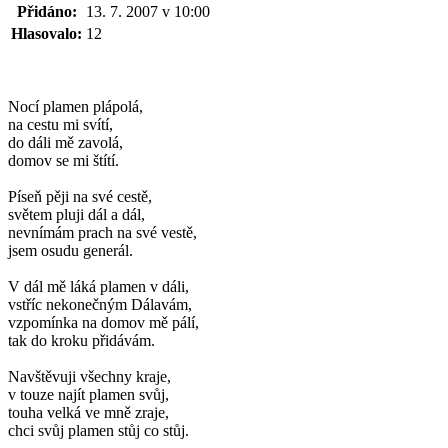
Přidáno:
13. 7. 2007 v 10:00
Hlasovalo:
12
Nocí plamen plápolá,
na cestu mi svítí,
do dáli mě zavolá,
domov se mi štítí.
Píseň pěji na své cestě,
světem pluji dál a dál,
nevnímám prach na své vestě,
jsem osudu generál.
V dál mě láká plamen v dáli,
vstříc nekonečným Dálavám,
vzpomínka na domov mě pálí,
tak do kroku přidávám.
Navštěvuji všechny kraje,
v touze najít plamen svůj,
touha velká ve mně zraje,
chci svůj plamen stůj co stůj.