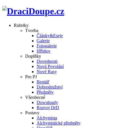
Rubriky
Tvorba
Články&Eseje
Galerie
Fotogalerie
Hřbitov
Doplňky
Dovednosti
Nová Povolání
Nové Rasy
Pro PJ
Bestiář
Dobrodružství
Předměty
Všeobecné
Downloady
Rozvoj DrD
Postavy
Alchymista
Alchymistické předměty