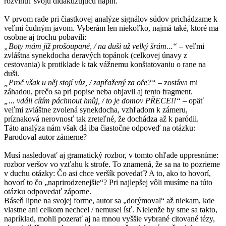
rozvinúť svoju didaktizujúcu náplň.
V prvom rade pri čiastkovej analýze signálov súdov prichádzame k
veľmi čudným javom. Vyberám len niekoľko, najmä také, ktoré ma
osobne aj trochu pobavili:
„Boty mám již prošoupané, / na duši už velký šrám...“
– veľmi
zvláštna synekdocha deravých topánok (celkovej únavy z
cestovania) k protiklade k tak vážnemu konštatovaniu o rane na
duši.
„Proč však u něj stojí vůz, / zapřažený za oře?“
– zostáva mi
záhadou, prečo sa pri popise neba objavil aj tento fragment.
„... vdáli cítím páchnout hnůj, / to je domov PŘECE!!“
– opäť
veľmi zvláštne zvolená synekdocha, vzhľadom k zámeru,
príznaková nerovnosť tak zreteľné, že dochádza až k paródii.
Táto analýza nám však dá iba čiastočne odpoveď na otázku:
Parodoval autor zámerne?
Musí nasledovať aj gramatický rozbor, v tomto ohľade uppresníme:
rozbor veršov vo vzťahu k strofe. To znamená, že sa na to pozrieme
v duchu otázky: Čo asi chce veršík povedať? A to, ako to hovorí,
hovorí to čo „naprirodzenejšie“? Pri najlepšej vôli musíme na túto
otázku odpovedať záporne.
Báseň lipne na svojej forme, autor sa „dorýmoval“ až niekam, kde
vlastne ani celkom nechcel / nemusel ísť. Nielenže by sme sa takto,
napríklad, mohli pozerať aj na mnou vyššie vybrané citované tézy,