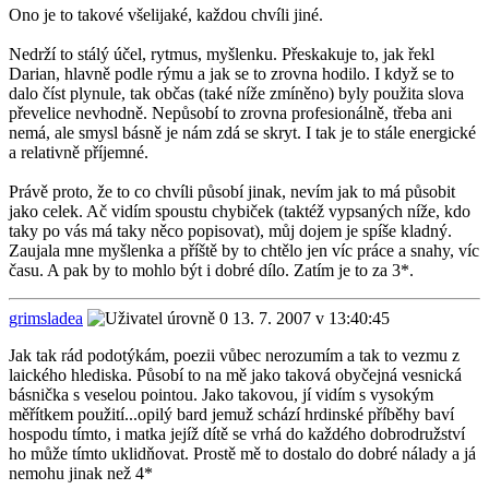
Ono je to takové všelijaké, každou chvíli jiné.
Nedrží to stálý účel, rytmus, myšlenku. Přeskakuje to, jak řekl
Darian, hlavně podle rýmu a jak se to zrovna hodilo. I když se to
dalo číst plynule, tak občas (také níže zmíněno) byly použita slova
převelice nevhodně. Nepůsobí to zrovna profesionálně, třeba ani
nemá, ale smysl básně je nám zdá se skryt. I tak je to stále energické
a relativně příjemné.
Právě proto, že to co chvíli působí jinak, nevím jak to má působit
jako celek. Ač vidím spoustu chybiček (taktéž vypsaných níže, kdo
taky po vás má taky něco popisovat), můj dojem je spíše kladný.
Zaujala mne myšlenka a příště by to chtělo jen víc práce a snahy, víc
času. A pak by to mohlo být i dobré dílo. Zatím je to za 3*.
grimsladea
13. 7. 2007 v 13:40:45
Jak tak rád podotýkám, poezii vůbec nerozumím a tak to vezmu z
laického hlediska. Působí to na mě jako taková obyčejná vesnická
básnička s veselou pointou. Jako takovou, jí vidím s vysokým
měřítkem použití...opilý bard jemuž schází hrdinské příběhy baví
hospodu tímto, i matka jejíž dítě se vrhá do každého dobrodružství
ho může tímto uklidňovat. Prostě mě to dostalo do dobré nálady a já
nemohu jinak než 4*