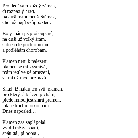
Prohledávám každý zámek,
či rozpadlý hrad,
na duši mám menší šrámek,
chci už najít svůj poklad.
Boty mám již prošoupané,
na duši už velký šrám,
srdce celé pochroumané,
a podléhám chorobám.
Plamen není k nalezení,
plamen se mi vysmívá,
mám teď velké omezení,
sil mi už moc nezbývá.
Snad již najdu ten svůj plamen,
pro který já blázen prchám,
přede mnou jest smrti pramen,
tak se trochu pokochám.
Dnes naposled…
Plamen zas zaplápolal,
vytrhl mě ze spaní,
spáti dál, já odolal,