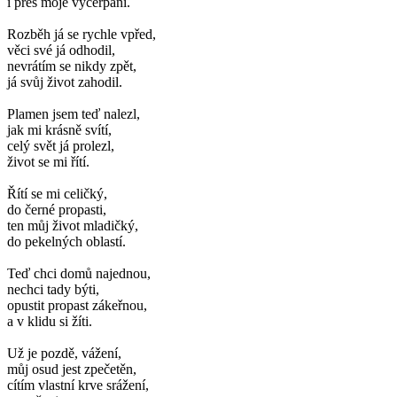
i přes moje vyčerpání.
Rozběh já se rychle vpřed,
věci své já odhodil,
nevrátím se nikdy zpět,
já svůj život zahodil.
Plamen jsem teď nalezl,
jak mi krásně svítí,
celý svět já prolezl,
život se mi řítí.
Řítí se mi celičký,
do černé propasti,
ten můj život mladičký,
do pekelných oblastí.
Teď chci domů najednou,
nechci tady býti,
opustit propast zákeřnou,
a v klidu si žíti.
Už je pozdě, vážení,
můj osud jest zpečetěn,
cítím vlastní krve srážení,