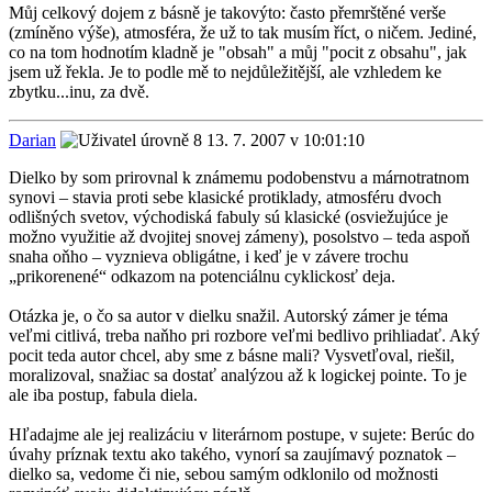
Můj celkový dojem z básně je takovýto: často přemrštěné verše
(zmíněno výše), atmosféra, že už to tak musím říct, o ničem. Jediné,
co na tom hodnotím kladně je "obsah" a můj "pocit z obsahu", jak
jsem už řekla. Je to podle mě to nejdůležitější, ale vzhledem ke
zbytku...inu, za dvě.
Darian
13. 7. 2007 v 10:01:10
Dielko by som prirovnal k známemu podobenstvu a márnotratnom
synovi – stavia proti sebe klasické protiklady, atmosféru dvoch
odlišných svetov, východiská fabuly sú klasické (osviežujúce je
možno využitie až dvojitej snovej zámeny), posolstvo – teda aspoň
snaha oňho – vyznieva obligátne, i keď je v závere trochu
„prikorenené“ odkazom na potenciálnu cyklickosť deja.
Otázka je, o čo sa autor v dielku snažil. Autorský zámer je téma
veľmi citlivá, treba naňho pri rozbore veľmi bedlivo prihliadať. Aký
pocit teda autor chcel, aby sme z básne mali? Vysvetľoval, riešil,
moralizoval, snažiac sa dostať analýzou až k logickej pointe. To je
ale iba postup, fabula diela.
Hľadajme ale jej realizáciu v literárnom postupe, v sujete: Berúc do
úvahy príznak textu ako takého, vynorí sa zaujímavý poznatok –
dielko sa, vedome či nie, sebou samým odklonilo od možnosti