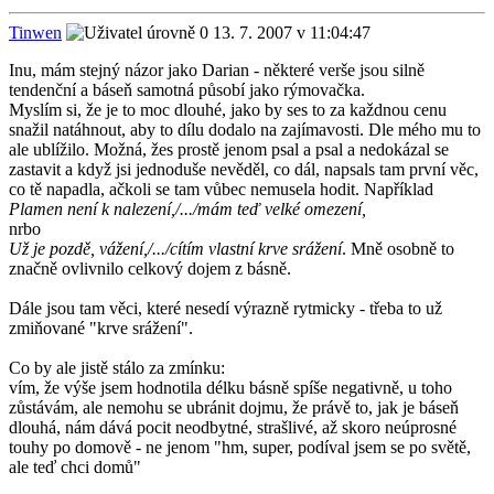
Tinwen
13. 7. 2007 v 11:04:47
Inu, mám stejný názor jako Darian - některé verše jsou silně
tendenční a báseň samotná působí jako rýmovačka.
Myslím si, že je to moc dlouhé, jako by ses to za každnou cenu
snažil natáhnout, aby to dílu dodalo na zajímavosti. Dle mého mu to
ale ublížilo. Možná, žes prostě jenom psal a psal a nedokázal se
zastavit a když jsi jednoduše nevěděl, co dál, napsals tam první věc,
co tě napadla, ačkoli se tam vůbec nemusela hodit. Například
Plamen není k nalezení,/.../mám teď velké omezení,
nrbo
Už je pozdě, vážení,/.../cítím vlastní krve srážení
. Mně osobně to
značně ovlivnilo celkový dojem z básně.
Dále jsou tam věci, které nesedí výrazně rytmicky - třeba to už
zmiňované "krve srážení".
Co by ale jistě stálo za zmínku:
vím, že výše jsem hodnotila délku básně spíše negativně, u toho
zůstávám, ale nemohu se ubránit dojmu, že právě to, jak je báseň
dlouhá, nám dává pocit neodbytné, strašlivé, až skoro neúprosné
touhy po domově - ne jenom "hm, super, podíval jsem se po světě,
ale teď chci domů"