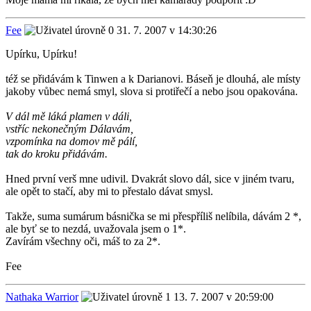
Fee
31. 7. 2007 v 14:30:26
Upírku, Upírku!
též se přidávám k Tinwen a k Darianovi. Báseň je dlouhá, ale místy
jakoby vůbec nemá smyl, slova si protiřečí a nebo jsou opakována.
V dál mě láká plamen v dáli,
vstříc nekonečným Dálavám,
vzpomínka na domov mě pálí,
tak do kroku přidávám.
Hned první verš mne udivil. Dvakrát slovo dál, sice v jiném tvaru,
ale opět to stačí, aby mi to přestalo dávat smysl.
Takže, suma sumárum básnička se mi přespříliš nelíbila, dávám 2 *,
ale byť se to nezdá, uvažovala jsem o 1*.
Zavírám všechny oči, máš to za 2*.
Fee
Nathaka Warrior
13. 7. 2007 v 20:59:00