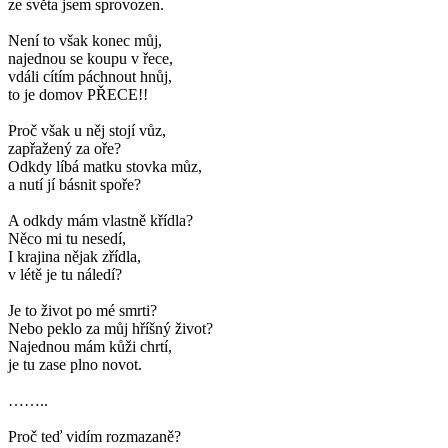
ze světa jsem sprovozen.
Není to však konec můj,
najednou se koupu v řece,
vdáli cítím páchnout hnůj,
to je domov PŘECE!!
Proč však u něj stojí vůz,
zapřažený za oře?
Odkdy líbá matku stovka můz,
a nutí jí básnit spoře?
A odkdy mám vlastně křídla?
Něco mi tu nesedí,
I krajina nějak zřídla,
v létě je tu náledí?
Je to život po mé smrti?
Nebo peklo za můj hříšný život?
Najednou mám kůži chrtí,
je tu zase plno novot.
……..
Proč teď vidím rozmazaně?