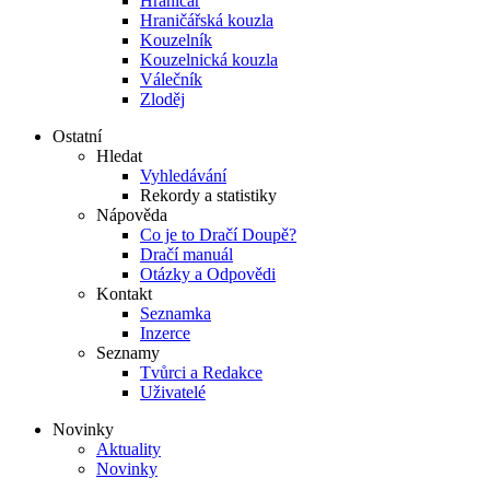
Hraničář
Hraničářská kouzla
Kouzelník
Kouzelnická kouzla
Válečník
Zloděj
Ostatní
Hledat
Vyhledávání
Rekordy a statistiky
Nápověda
Co je to Dračí Doupě?
Dračí manuál
Otázky a Odpovědi
Kontakt
Seznamka
Inzerce
Seznamy
Tvůrci a Redakce
Uživatelé
Novinky
Aktuality
Novinky