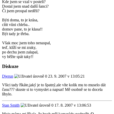
Kde jsem se vzal v posteli?
Dostal jsem snad další šanci?
Či jsem prospal neděli?
Býti doma, to je krása,
cítit vůni chleba..
domov pane, to je klasa!!
Být tady je třeba.
Však moc jsem toho nenaspal,
teď, klíží se mi zraky,
po dechu jsem zalapal,
vy běžte spát taky!!
Diskuze
Djerun
23. 9. 2007 v 13:05:21
Všici tady říkáte,jaký je to špatný,ale víte kolik mu to muselo dát
času??? skuste si to vymyslet a napsat! Mě osobně se to docela
líbylo.
Stan Smith
17. 8. 2007 v 13:06:53
Moje máma mi říkala, že bych měl kamarády podpořit :D