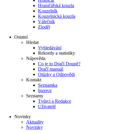
Hraničář
Hraničářská kouzla
Kouzelník
Kouzelnická kouzla
Válečník
Zloděj
Ostatní
Hledat
Vyhledávání
Rekordy a statistiky
Nápověda
Co je to Dračí Doupě?
Dračí manuál
Otázky a Odpovědi
Kontakt
Seznamka
Inzerce
Seznamy
Tvůrci a Redakce
Uživatelé
Novinky
Aktuality
Novinky