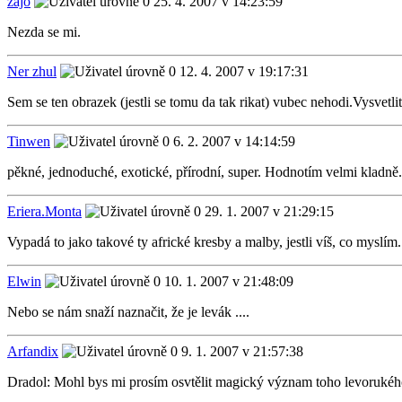
zajo
25. 4. 2007 v 14:23:59
Nezda se mi.
Ner zhul
12. 4. 2007 v 19:17:31
Sem se ten obrazek (jestli se tomu da tak rikat) vubec nehodi.Vysvetl
Tinwen
6. 2. 2007 v 14:14:59
pěkné, jednoduché, exotické, přírodní, super. Hodnotím velmi kladně.
Eriera.Monta
29. 1. 2007 v 21:29:15
Vypadá to jako takové ty africké kresby a malby, jestli víš, co myslím..
Elwin
10. 1. 2007 v 21:48:09
Nebo se nám snaží naznačit, že je levák ....
Arfandix
9. 1. 2007 v 21:57:38
Dradol: Mohl bys mi prosím osvtělit magický význam toho levorukého