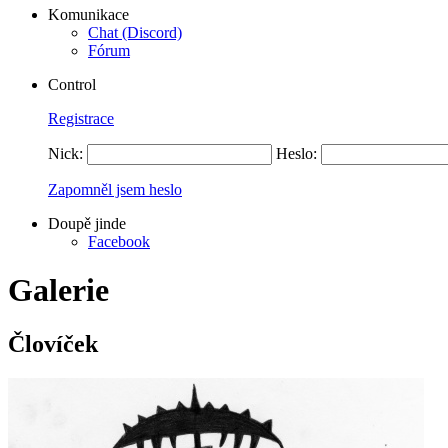
Komunikace
Chat (Discord)
Fórum
Control
Registrace
Nick:
Heslo:
Zapomněl jsem heslo
Doupě jinde
Facebook
Galerie
Človíček