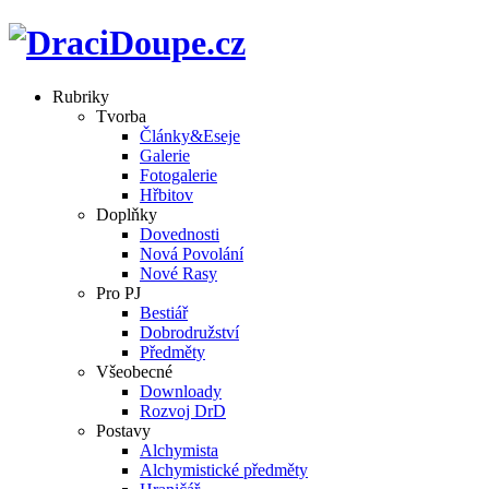
Rubriky
Tvorba
Články&Eseje
Galerie
Fotogalerie
Hřbitov
Doplňky
Dovednosti
Nová Povolání
Nové Rasy
Pro PJ
Bestiář
Dobrodružství
Předměty
Všeobecné
Downloady
Rozvoj DrD
Postavy
Alchymista
Alchymistické předměty