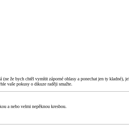
(ne že bych chtěl vymítit záporné ohlasy a ponechat jen ty kladné), jel
yhle vaše pokusy o dikuze raději smažte.
žkou a nebo velmi nepěknou kresbou.