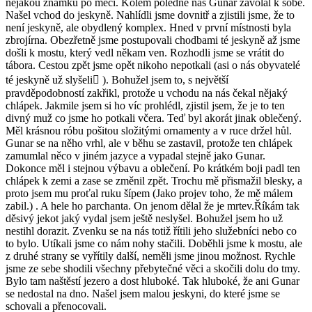
nějakou známku po meči. Kolem poledne nás Gunar zavolal k sobě.
Našel vchod do jeskyně. Nahlídli jsme dovnitř a zjistili jsme, že to
není jeskyně, ale obydlený komplex. Hned v první místnosti byla
zbrojírna. Obezřetně jsme postupovali chodbami té jeskyně až jsme
došli k mostu, který vedl někam ven. Rozhodli jsme se vrátit do
tábora. Cestou zpět jsme opět nikoho nepotkali (asi o nás obyvatelé
té jeskyně už slyšeli ). Bohužel jsem to, s největší
pravděpodobností zakřikl, protože u vchodu na nás čekal nějaký
chlápek. Jakmile jsem si ho víc prohlédl, zjistil jsem, že je to ten
divný muž co jsme ho potkali včera. Teď byl akorát jinak oblečený.
Měl krásnou róbu pošitou složitými ornamenty a v ruce držel hůl.
Gunar se na něho vrhl, ale v běhu se zastavil, protože ten chlápek
zamumlal něco v jiném jazyce a vypadal stejně jako Gunar.
Dokonce měl i stejnou výbavu a oblečení. Po krátkém boji padl ten
chlápek k zemi a zase se změnil zpět. Trochu mě přismažil blesky, a
proto jsem mu proťal ruku šípem (Jako projev toho, že mě málem
zabil.) . A hele ho parchanta. On jenom dělal že je mrtev.Říkám tak
děsivý jekot jaký vydal jsem ještě neslyšel. Bohužel jsem ho už
nestihl dorazit. Zvenku se na nás totiž řítili jeho služebníci nebo co
to bylo. Utíkali jsme co nám nohy stačili. Doběhli jsme k mostu, ale
z druhé strany se vyřítily další, neměli jsme jinou možnost. Rychle
jsme ze sebe shodili všechny přebytečné věci a skočili dolu do tmy.
Bylo tam naštěstí jezero a dost hluboké. Tak hluboké, že ani Gunar
se nedostal na dno. Našel jsem malou jeskyni, do které jsme se
schovali a přenocovali.