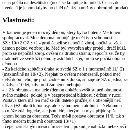
cena počítá na desetitisíce (nedá se koupit je to unikát. Cena zde
uvedená je jenom kdyby ho chtěl nějaký hamižný dobrodruh prodat)
Vlastnosti:
V kamenu je jeden mocný démon, který byl ochoten s Mertonem
spolupracovat. Moc démona propůjčuje meči tyto schopnosti :
SZ : 10/+2 OZ : +1 - proti čepeli se nepočítá zbroj, počítá se však
démon pokud ve zbroji je. Meč byl vytvořen aby projel i dračí kůží,
proto se nepočítá zbroj, ovšem na druhou stranu, nepočítá se, že by
drak měl ve své kůži démony astrálních sfér, proto se počítá obrana
démona.
- Za každého zabitého draka se zvedá SZ o 1 ( momentálně 11/+2)
(maximálně na 18/+2). Neplatí to ovšem neomezeně, pokud meč
delší dobu nebojuje proti žádnému z draků, snižuje se SZ o jedna, za
každých 10 let, kdy proti žádnému nebojuje.
- + 2 k obratnosti majitele (démon dokáže zvýšit stupeň obratnosti
svého majitele, pokud je v bezprostřední blízkosti : držení v ruce).
Postava která má ten meč se cítí daleko pružnější a ohebnější než
dříve. (+2 nikoli k bonusy, ale k samotnému atributu – Někomu se
to může zdát logické, ale jsou lidé, kterým na mysl přijde spíše
jenom bonus za obratnost. Tedy má-li postava obratnost 11/0, tak s
tímto mečem bude mít obratnosti 13/+1).
- čepel září slabým měsíčním světlem , pokud je nablízku nebezpečí