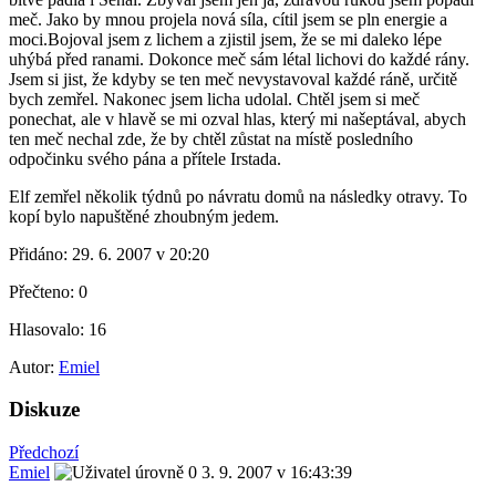
meč. Jako by mnou projela nová síla, cítil jsem se pln energie a
moci.Bojoval jsem z lichem a zjistil jsem, že se mi daleko lépe
uhýbá před ranami. Dokonce meč sám létal lichovi do každé rány.
Jsem si jist, že kdyby se ten meč nevystavoval každé ráně, určitě
bych zemřel. Nakonec jsem licha udolal. Chtěl jsem si meč
ponechat, ale v hlavě se mi ozval hlas, který mi našeptával, abych
ten meč nechal zde, že by chtěl zůstat na místě posledního
odpočinku svého pána a přítele Irstada.
Elf zemřel několik týdnů po návratu domů na následky otravy. To
kopí bylo napuštěné zhoubným jedem.
Přidáno:
29. 6. 2007 v 20:20
Přečteno:
0
Hlasovalo:
16
Autor:
Emiel
Diskuze
Předchozí
Emiel
3. 9. 2007 v 16:43:39