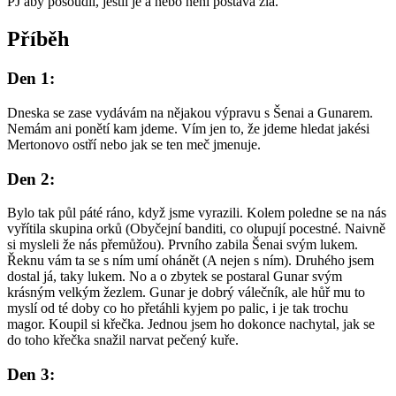
PJ aby posoudil, jestli je a nebo není postava zlá.
Příběh
Den 1:
Dneska se zase vydávám na nějakou výpravu s Šenai a Gunarem.
Nemám ani ponětí kam jdeme. Vím jen to, že jdeme hledat jakési
Mertonovo ostří nebo jak se ten meč jmenuje.
Den 2:
Bylo tak půl páté ráno, když jsme vyrazili. Kolem poledne se na nás
vyřítila skupina orků (Obyčejní banditi, co olupují pocestné. Naivně
si mysleli že nás přemůžou). Prvního zabila Šenai svým lukem.
Řeknu vám ta se s ním umí ohánět (A nejen s ním). Druhého jsem
dostal já, taky lukem. No a o zbytek se postaral Gunar svým
krásným velkým žezlem. Gunar je dobrý válečník, ale hůř mu to
myslí od té doby co ho přetáhli kyjem po palic, i je tak trochu
magor. Koupil si křečka. Jednou jsem ho dokonce nachytal, jak se
do toho křečka snažil narvat pečený kuře.
Den 3: