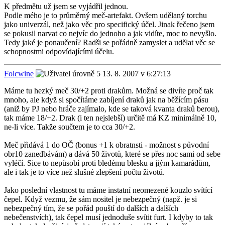
K předmětu už jsem se vyjádřil jednou.
Podle mého je to průměrný meč-artefakt. Ovšem udělaný torchu
jako univerzál, než jako věc pro specifický účel. Jinak řečeno jsem
se pokusil narvat co nejvíc do jednoho a jak vidíte, moc to nevyšlo.
Tedy jaké je ponaučení? Radši se pořádně zamyslet a udělat věc se
schopnostmi odpovídajícími účelu.
Folcwine
13. 8. 2007 v 6:27:13
Máme tu hezký meč 30/+2 proti drakům. Možná se divíte proč tak
mnoho, ale když si spočítáme zabíjení draků jak na běžícím pásu
(aniž by PJ nebo hráče zajímalo, kde se taková kvanta draků berou),
tak máme 18/+2. Drak (i ten nejslebší) určitě má KZ minimálně 10,
ne-li více. Takže součtem je to cca 30/+2.
Meč přidává 1 do OČ (bonus +1 k obratnsti - možnost s původní
obr10 zanedbávám) a dává 50 životů, které se přes noc sami od sebe
vyléčí. Sice to nepůsobí proti bledému blesku a jiým kamarádům,
ale i tak je to více než slušné zlepšení počtu životů.
Jako poslední vlastnost tu máme instatní neomezené kouzlo svítící
čepel. Když vezmu, že sám nositel je nebezpečný (napž. je si
nebezpečný tím, že se pořád pouští do dalších a dalších
nebečenstvích), tak čepel musí jednoduše svítit furt. I kdyby to tak