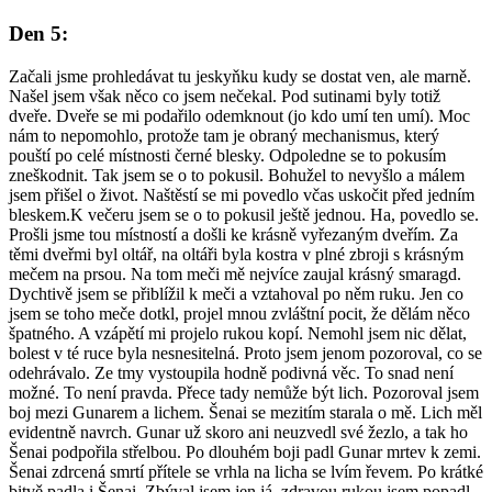
Den 5:
Začali jsme prohledávat tu jeskyňku kudy se dostat ven, ale marně.
Našel jsem však něco co jsem nečekal. Pod sutinami byly totiž
dveře. Dveře se mi podařilo odemknout (jo kdo umí ten umí). Moc
nám to nepomohlo, protože tam je obraný mechanismus, který
pouští po celé místnosti černé blesky. Odpoledne se to pokusím
zneškodnit. Tak jsem se o to pokusil. Bohužel to nevyšlo a málem
jsem přišel o život. Naštěstí se mi povedlo včas uskočit před jedním
bleskem.K večeru jsem se o to pokusil ještě jednou. Ha, povedlo se.
Prošli jsme tou místností a došli ke krásně vyřezaným dveřím. Za
těmi dveřmi byl oltář, na oltáři byla kostra v plné zbroji s krásným
mečem na prsou. Na tom meči mě nejvíce zaujal krásný smaragd.
Dychtivě jsem se přiblížil k meči a vztahoval po něm ruku. Jen co
jsem se toho meče dotkl, projel mnou zvláštní pocit, že dělám něco
špatného. A vzápětí mi projelo rukou kopí. Nemohl jsem nic dělat,
bolest v té ruce byla nesnesitelná. Proto jsem jenom pozoroval, co se
odehrávalo. Ze tmy vystoupila hodně podivná věc. To snad není
možné. To není pravda. Přece tady nemůže být lich. Pozoroval jsem
boj mezi Gunarem a lichem. Šenai se mezitím starala o mě. Lich měl
evidentně navrch. Gunar už skoro ani neuzvedl své žezlo, a tak ho
Šenai podpořila střelbou. Po dlouhém boji padl Gunar mrtev k zemi.
Šenai zdrcená smrtí přítele se vrhla na licha se lvím řevem. Po krátké
bitvě padla i Šenai. Zbýval jsem jen já, zdravou rukou jsem popadl