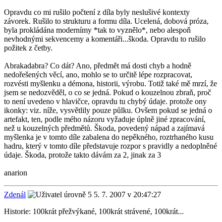
Opravdu co mi rušilo počtení z díla byly neslušivé kontexty
závorek. Rušilo to strukturu a formu díla. Ucelená, dobová próza,
byla prokládána modernímy *tak to vyznělo*, nebo alespoň
nevhodnými sekvencemy a komentáři...škoda. Opravdu to rušilo
požitek z četby.
Abrakadabra? Co dát? Ano, předmět má dosti chyb a hodně
nedořešených věcí, ano, mohlo se to určitě lépe rozpracovat,
rozvésti myšlenku a démona, historii, výrobu. Totiž také mě mrzí, že
jsem se nedozvěděl, o co se jedná. Pokud o kouzelnou zbraň, proč
to není uvedeno v hlavičce, opravdu tu chybý údaje. protože ony
ikonky: viz. níže, vysvětlily pouze půlku. Ovšem pokud se jedná o
artefakt, ten, podle mého názoru vyžaduje úplně jiné zpracování,
než u kouzelných předmětů. Škoda, povedený nápad a zajímavá
myšlenka je v tomto díle zabalena do nepěkného, roztrhaného kusu
hadru, který v tomto díle představuje rozpor s pravidly a nedoplněné
údaje. Škoda, protože takto dávám za 2, jinak za 3
anarion
Zdenál
5. 7. 2007 v 20:47:27
Historie: 100krát přežvýkané, 100krát strávené, 100krát...