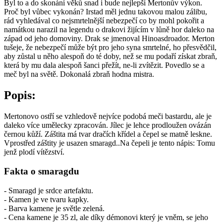
Byl to a do skonání věků snad i bude nejlepší Mertonův výkon.
Proč byl vůbec vykonán? Irstad měl jednu takovou malou zálibu,
rád vyhledával co nejsmrtelnější nebezpečí co by mohl pokořit a
namátkou narazil na legendu o drakovi žijícím v lůně hor daleko na
západ od jeho domoviny. Drak se jmenoval Hinoasdroador. Merton
tušeje, že nebezpečí může být pro jeho syna smrtelné, ho přesvědčil,
aby zůstal u něho alespoň do té doby, než se mu podaří získat zbraň,
která by mu dala alespoň šanci přežít, ne-li zvítězit. Povedlo se a
meč byl na světě. Dokonalá zbraň hodna mistra.
Popis:
Mertonovo ostří se vzhledově nejvíce podobá meči bastardu, ale je
daleko více umělecky zpracován. Jílec je lehce prodloužen ovázán
černou kůží. Záštita má tvar dračích křídel a čepel se matně leskne.
Vprostřed záštity je usazen smaragd..Na čepeli je tento nápis: Tomu
jenž plodí vítězství.
Fakta o smaragdu
- Smaragd je srdce artefaktu.
- Kamen je ve tvaru kapky.
- Barva kamene je světle zelená.
- Cena kamene je 35 zl, ale díky démonovi který je vněm, se jeho