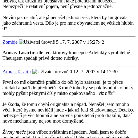
nebylo, tak družiníci představují také potenciální nebezečí.
Nebezpečí je relativní pojem, není přesné a jednoznačné.
Nevím jak ostatní, ale já nenašel jedinou věc, která by fungovala
jako záchranná vesta. Dílo je pro mne obyvatelem největších hlubin
0*.
Zombie
17. 7. 2007 v 15:27:42
Amras Tasartir
: dle redaktorovy koncepce Artefakty vyrobitelné
Theurgem spadají právě dotéto rubriky.
Amras Tasartir
12. 7. 2007 v 14:17:30
První co mě okamžitě praštilo do očí bylo zařazení, je to přece
artefakt a patří do předmětů. Kromě toho by se pak úvodní kolonky
mohly pyšnit pěknými čísly místo opakovaného "
viz níže
"
Je škoda, že tomu chybí originalita a nápad. Nenašel jsem mnoho
věcí, které bysme neviděli jinde - jak už řekl Shadowmage. Detekce
nebezpečí je věc hloupá a ne zrovna použitelná proti drakům, další
nové mechanismy nejsou moc domyšlené.
Životy meče
jsou vůbec zvláštním nápadem. Jestli jsem to dobře
pochopil, artefakt má možnost vykrýt během boje zranění majitele