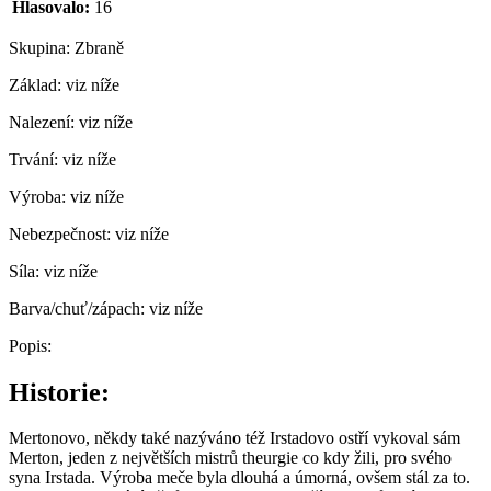
Hlasovalo:
16
Skupina:
Zbraně
Základ:
viz níže
Nalezení:
viz níže
Trvání:
viz níže
Výroba:
viz níže
Nebezpečnost:
viz níže
Síla:
viz níže
Barva/chuť/zápach:
viz níže
Popis:
Historie:
Mertonovo, někdy také nazýváno též Irstadovo ostří vykoval sám
Merton, jeden z největších mistrů theurgie co kdy žili, pro svého
syna Irstada. Výroba meče byla dlouhá a úmorná, ovšem stál za to.