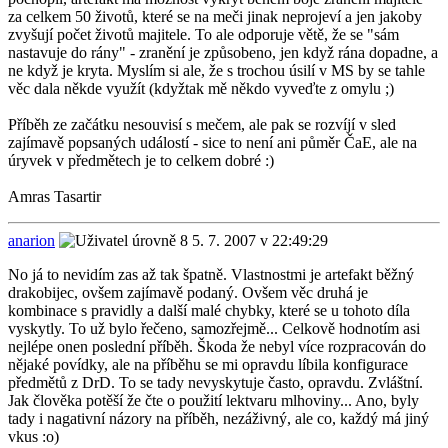
za celkem 50 životů, které se na meči jinak neprojeví a jen jakoby
zvyšují počet životů majitele. To ale odporuje větě, že se "sám
nastavuje do rány" - zranění je způsobeno, jen když rána dopadne, a
ne když je kryta. Myslím si ale, že s trochou úsilí v MS by se tahle
věc dala někde využít (kdyžtak mě někdo vyveďte z omylu ;)
Příběh ze začátku nesouvisí s mečem, ale pak se rozvíjí v sled
zajímavě popsaných událostí - sice to není ani půměr ČaE, ale na
úryvek v předmětech je to celkem dobré :)
Amras Tasartir
anarion
5. 7. 2007 v 22:49:29
No já to nevidím zas až tak špatně. Vlastnostmi je artefakt běžný
drakobijec, ovšem zajímavě podaný. Ovšem věc druhá je
kombinace s pravidly a další malé chybky, které se u tohoto díla
vyskytly. To už bylo řečeno, samozřejmě... Celkově hodnotím asi
nejlépe onen poslední příběh. Škoda že nebyl více rozpracován do
nějaké povídky, ale na příběhu se mi opravdu líbila konfigurace
předmětů z DrD. To se tady nevyskytuje často, opravdu. Zvláštní.
Jak člověka potěší že čte o použití lektvaru mlhoviny... Ano, byly
tady i nagativní názory na příběh, nezáživný, ale co, každý má jiný
vkus :o)