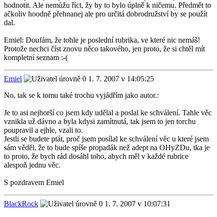
hodnotit. Ale nemůžu říct, žy by to bylo úplně k ničemu. Předmět to
ačkoliv hoodně přehnanej ale pro určitá dobrodružství by se použít
dal.
Emiel: Doufám, že tohle je poslední rubrika, ve které nic nemáš!
Protože nechci číst znovu něco takového, jen proto, že si chtěl mít
kompletní seznam :-(
Emiel
1. 7. 2007 v 14:05:25
No, tak se k tomu také trochu vyjádřím jako autor.:
Je to asi nejhorší co jsem kdy udělal a poslal ke schválení. Tahle věc
vznikla už dávno a byla kdysi zamítnutá, tak jsem to jen torchu
poupravil a ejhle, vzali to.
Jestli se budete ptát, proč jsem posílal ke schválení věc u které jsem
sám věděl, že to bude spíše propadák než adept na OHyZDu, tka je
to proto, že bych rád dosáhl toho, abych měl v každé rubrice
alespoň jednu věc.
S pozdravem Emiel
BlackRock
1. 7. 2007 v 10:07:31