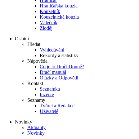
Hraničář
Hraničářská kouzla
Kouzelník
Kouzelnická kouzla
Válečník
Zloděj
Ostatní
Hledat
Vyhledávání
Rekordy a statistiky
Nápověda
Co je to Dračí Doupě?
Dračí manuál
Otázky a Odpovědi
Kontakt
Seznamka
Inzerce
Seznamy
Tvůrci a Redakce
Uživatelé
Novinky
Aktuality
Novinky