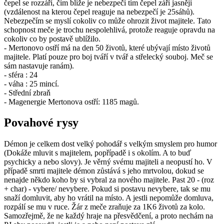
čepel se rozzáří, čím blíže je nebezpečí tím čepel září jasněji
(vzdálenost na kterou čepel reaguje na nebezpečí je 25sáhů).
Nebezpečím se myslí cokoliv co může ohrozit život majitele. Tato
schopnost meče je trochu nespolehlivá, protože reaguje opravdu na
cokoliv co by postavě ublížilo.
- Mertonovo ostří má na den 50 životů, které ubývají místo životů
majitele. Platí pouze pro boj tváří v tvář a střelecký souboj. Meč se
sám nastavuje ranám).
- sféra : 24
- váha : 25 mincí.
- Střední zbraň
- Magenergie Mertonova ostří: 1185 magů.
Povahové rysy
Démon je celkem dost velký pohodář s velkým smyslem pro humor
(Dokáže mluvit s majitelem, popřípadě i s okolím. A to buď
psychicky a nebo slovy). Je věrný svému majiteli a neopustí ho. V
případě smrti majitele démon zůstává s jeho mrtvolou, dokud se
nenajde někdo koho by si vybral za nového majitele. Past 20 - (roz
+ char) - vybere/ nevybere. Pokud si postavu nevybere, tak se mu
snaží domluvit, aby ho vrátil na místo. A jestli nepomůže domluva,
rozpálí se mu v ruce. Žár z meče zraňuje za 1K6 životů za kolo.
Samozřejmě, že ne každý hraje na přesvědčení, a proto nechám na