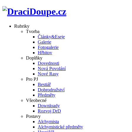
Rubriky
Tvorba
Články&Eseje
Galerie
Fotogalerie
Hřbitov
Doplňky
Dovednosti
Nová Povolání
Nové Rasy
Pro PJ
Bestiář
Dobrodružství
Předměty
Všeobecné
Downloady
Rozvoj DrD
Postavy
Alchymista
Alchymistické předměty