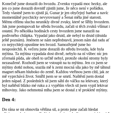
Konečně jsme dorazili do hvozdu. Zvenku vypadá moc hezky, ale
jen co jsme dorazili dovnitř zjistili jsme, že něco není v pořádku.
Tedy vlastně jsem to zjistil já, Gunar je jen obyčejný barbar a navíc
momentálně psychicky nevyrovnaný a Šenai měla jiné starosti.
Mému elfímu sluchu neunikly divné zvuky, které se šířily hvozdem.
Jak jsme postupovali ke středu hvozdu, začali si těch zvuků všímat i
ostatní. Po několika hodinách cesty hvozdem jsme narazili na
podivného chlápka. Vypadal jako druid, ale nebyl to druid (druida
ještě poznám). Jménem se nám nepředstavil, jenom nám dal radu ať
co nejrychleji opustíme ten hvozd. Samozřejmě jsme ho
neuposlechli. K večeru jsme dorazili do středu hvozdu, kde byla
mýtina. Ta mýtina vypadala dost divně, nebylo na ní vůbec nic jen
zčernalá půda, ale oheň to určitě nebyl, protože okolní stromy byly
nezasažené. Rozhodl jsem se vstoupit na tu mýtinu. Jen co jsem se
mýtiny dotkl nohou, srazila mě k zemi mocná síla jako by mě táhnul
magnet někam hluboko do země. Každou vteřinou jsem cítil, jak ze
mě vyprchává život. Smířil jsem se se smrtí. Naštěstí jsem dostal
jeden nápad. Z posledních sil jsem sáhl do váčku na lektvary, který
byl naštěstí blízko mé ruku a z vypětím všech sil jsem vypil lektvar
mlhoviny. Jako nehmotná mlha jsem se dostal z té prokleté mýtiny.
Den 4:
Do rána se mi obnovila většina sil, a proto jsme začali hledat