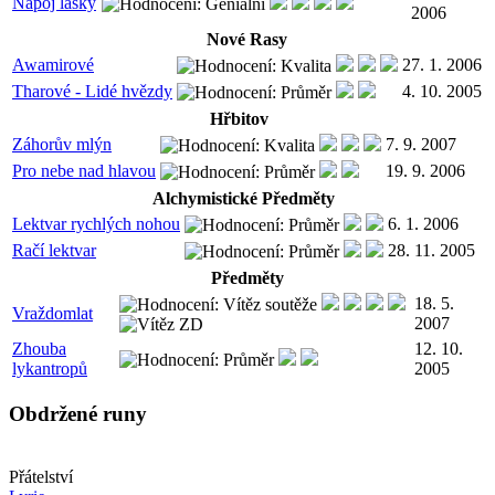
Nápoj lásky
2006
Nové Rasy
Awamirové
27. 1. 2006
Tharové - Lidé hvězdy
4. 10. 2005
Hřbitov
Záhorův mlýn
7. 9. 2007
Pro nebe nad hlavou
19. 9. 2006
Alchymistické Předměty
Lektvar rychlých nohou
6. 1. 2006
Račí lektvar
28. 11. 2005
Předměty
18. 5.
Vraždomlat
2007
Zhouba
12. 10.
lykantropů
2005
Obdržené runy
Přátelství