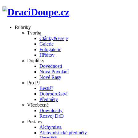
Rubriky
Tvorba
Články&Eseje
Galerie
Fotogalerie
Hřbitov
Doplňky
Dovednosti
Nová Povolání
Nové Rasy
Pro PJ
Bestiář
Dobrodružství
Předměty
Všeobecné
Downloady
Rozvoj DrD
Postavy
Alchymista
Alchymistické předměty