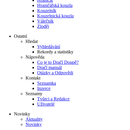
Hraničář
Hraničářská kouzla
Kouzelník
Kouzelnická kouzla
Válečník
Zloděj
Ostatní
Hledat
Vyhledávání
Rekordy a statistiky
Nápověda
Co je to Dračí Doupě?
Dračí manuál
Otázky a Odpovědi
Kontakt
Seznamka
Inzerce
Seznamy
Tvůrci a Redakce
Uživatelé
Novinky
Aktuality
Novinky