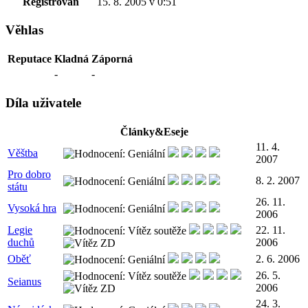
Registrován
15. 8. 2005 v 0:51
Věhlas
Reputace
Kladná
Záporná
-
-
Díla uživatele
Články&Eseje
11. 4.
Věštba
2007
Pro dobro
8. 2. 2007
státu
26. 11.
Vysoká hra
2006
Legie
22. 11.
duchů
2006
Oběť
2. 6. 2006
26. 5.
Seianus
2006
24. 3.