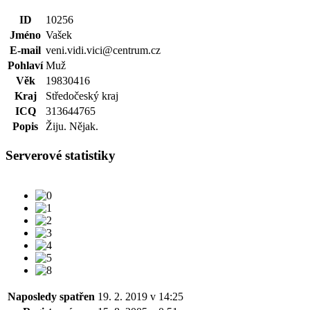
ID
10256
Jméno
Vašek
E-mail
veni.vidi.vici@centrum.cz
Pohlaví
Muž
Věk
19830416
Kraj
Středočeský kraj
ICQ
313644765
Popis
Žiju. Nějak.
Serverové statistiky
Naposledy spatřen
19. 2. 2019 v 14:25