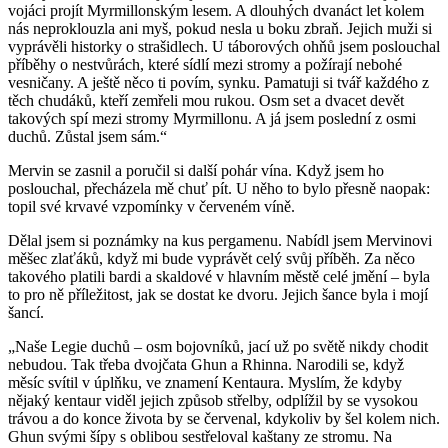
vojáci projít Myrmillonským lesem. A dlouhých dvanáct let kolem
nás neproklouzla ani myš, pokud nesla u boku zbraň. Jejich muži si
vyprávěli historky o strašidlech. U táborových ohňů jsem poslouchal
příběhy o nestvůrách, které sídlí mezi stromy a požírají nebohé
vesničany. A ještě něco ti povím, synku. Pamatuji si tvář každého z
těch chudáků, kteří zemřeli mou rukou. Osm set a dvacet devět
takových spí mezi stromy Myrmillonu. A já jsem poslední z osmi
duchů. Zůstal jsem sám.“
Mervin se zasnil a poručil si další pohár vína. Když jsem ho
poslouchal, přecházela mě chuť pít. U něho to bylo přesně naopak:
topil své krvavé vzpomínky v červeném víně.
Dělal jsem si poznámky na kus pergamenu. Nabídl jsem Mervinovi
měšec zlaťáků, když mi bude vyprávět celý svůj příběh. Za něco
takového platili bardi a skaldové v hlavním městě celé jmění – byla
to pro ně příležitost, jak se dostat ke dvoru. Jejich šance byla i mojí
šancí.
„Naše Legie duchů – osm bojovníků, jací už po světě nikdy chodit
nebudou. Tak třeba dvojčata Ghun a Rhinna. Narodili se, když
měsíc svítil v úplňku, ve znamení Kentaura. Myslím, že kdyby
nějaký kentaur viděl jejich způsob střelby, odplížil by se vysokou
trávou a do konce života by se červenal, kdykoliv by šel kolem nich.
Ghun svými šípy s oblibou sestřeloval kaštany ze stromu. Na