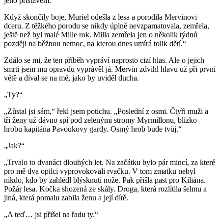
jeho přístavem.
Když skončily boje, Muriel odešla z lesa a porodila Mervinovi
dceru. Z těžkého porodu se nikdy úplně nevzpamatovala, zemřela,
ještě než byl malé Mille rok. Milla zemřela jen o několik týdnů
později na běžnou nemoc, na kterou dnes umírá tolik dětí.“
Zdálo se mi, že ten příběh vypráví naprosto cizí hlas. Ale o jejich
smrti jsem mu opravdu vyprávěl já. Mervin zdvihl hlavu už při první
větě a díval se na mě, jako by uviděl ducha.
„Ty?“
„Zůstal jsi sám,“ řekl jsem potichu. „Poslední z osmi. Čtyři muži a
tři ženy už dávno spí pod zelenými stromy Myrmillonu, blízko
hrobu kapitána Pavoukovy gardy. Osmý hrob bude tvůj.“
„Jak?“
„Trvalo to dvanáct dlouhých let. Na začátku bylo pár mincí, za které
pro mě dva opilci vyprovokovali rvačku. V tom zmatku nebyl
nikdo, kdo by zahlédl blýsknutí nože. Pak přišla past pro Kiliána.
Požár lesa. Kočka shozená ze skály. Droga, která rozlítila šelmu a
jiná, která pomalu zabila ženu a její dítě.
„A teď… jsi přišel na řadu ty.“