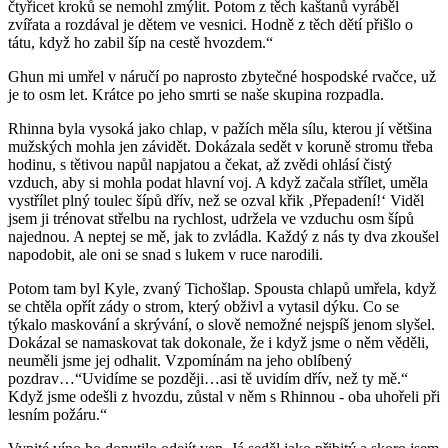
čtyřicet kroků se nemohl zmýlit. Potom z těch kaštanů vyráběl
zvířata a rozdával je dětem ve vesnici. Hodně z těch dětí přišlo o
tátu, když ho zabil šíp na cestě hvozdem.“
Ghun mi umřel v náručí po naprosto zbytečné hospodské rvačce, už
je to osm let. Krátce po jeho smrti se naše skupina rozpadla.
Rhinna byla vysoká jako chlap, v pažích měla sílu, kterou jí většina
mužských mohla jen závidět. Dokázala sedět v koruně stromu třeba
hodinu, s tětivou napůl napjatou a čekat, až zvědi ohlásí čistý
vzduch, aby si mohla podat hlavní voj. A když začala střílet, uměla
vystřílet plný toulec šípů dřív, než se ozval křik ‚Přepadení!‘ Viděl
jsem ji trénovat střelbu na rychlost, udržela ve vzduchu osm šípů
najednou. A neptej se mě, jak to zvládla. Každý z nás ty dva zkoušel
napodobit, ale oni se snad s lukem v ruce narodili.
Potom tam byl Kyle, zvaný Tichošlap. Spousta chlapů umřela, když
se chtěla opřít zády o strom, který obživl a vytasil dýku. Co se
týkalo maskování a skrývání, o slově nemožné nejspíš jenom slyšel.
Dokázal se namaskovat tak dokonale, že i když jsme o něm věděli,
neuměli jsme jej odhalit. Vzpomínám na jeho oblíbený
pozdrav…“Uvidíme se později…asi tě uvidím dřív, než ty mě.“
Když jsme odešli z hvozdu, zůstal v něm s Rhinnou - oba uhořeli při
lesním požáru.“