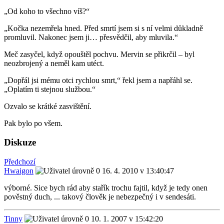
„Od koho to všechno víš?“
„Kočka nezemřela hned. Před smrtí jsem si s ní velmi důkladně
promluvil. Nakonec jsem ji… přesvědčil, aby mluvila.“
Meč zasyčel, když opouštěl pochvu. Mervin se přikrčil – byl
neozbrojený a neměl kam utéct.
„Dopřál jsi mému otci rychlou smrt,“ řekl jsem a napřáhl se.
„Oplatím ti stejnou službou.“
Ozvalo se krátké zasvištění.
Pak bylo po všem.
Diskuze
Předchozí
Hwaigon
16. 4. 2010 v 13:40:47
výborné. Sice bych rád aby stařík trochu fajtil, když je tedy onen
pověstný duch, ... takový člověk je nebezpečný i v sendesáti.
Tinny
10. 1. 2007 v 15:42:20