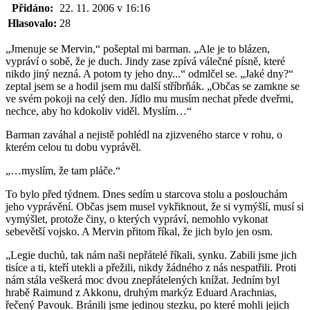
Přidáno:
22. 11. 2006 v 16:16
Hlasovalo:
28
„Jmenuje se Mervin,“ pošeptal mi barman. „Ale je to blázen,
vypráví o sobě, že je duch. Jindy zase zpívá válečné písně, které
nikdo jiný nezná. A potom ty jeho dny...“ odmlčel se. „Jaké dny?“
zeptal jsem se a hodil jsem mu další stříbrňák. „Občas se zamkne se
ve svém pokoji na celý den. Jídlo mu musím nechat přede dveřmi,
nechce, aby ho kdokoliv viděl. Myslím…“
Barman zaváhal a nejistě pohlédl na zjizveného starce v rohu, o
kterém celou tu dobu vyprávěl.
„…myslím, že tam pláče.“
To bylo před týdnem. Dnes sedím u starcova stolu a poslouchám
jeho vyprávění. Občas jsem musel vykřiknout, že si vymýšlí, musí si
vymýšlet, protože činy, o kterých vypráví, nemohlo vykonat
sebevětší vojsko. A Mervin přitom říkal, že jich bylo jen osm.
„Legie duchů, tak nám naši nepřátelé říkali, synku. Zabili jsme jich
tisíce a ti, kteří utekli a přežili, nikdy žádného z nás nespatřili. Proti
nám stála veškerá moc dvou znepřátelených knížat. Jedním byl
hrabě Raimund z Akkonu, druhým markýz Eduard Arachnias,
řečený Pavouk. Bránili jsme jedinou stezku, po které mohli jejich