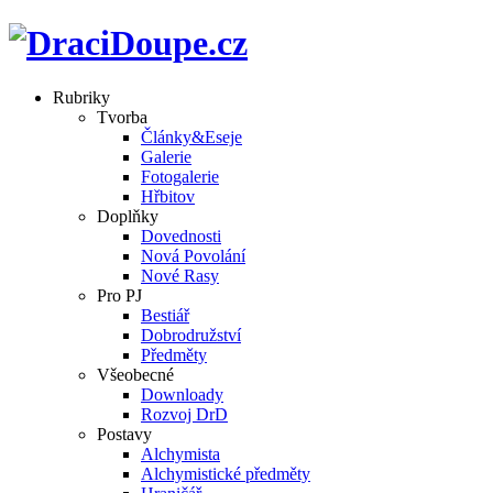
Rubriky
Tvorba
Články&Eseje
Galerie
Fotogalerie
Hřbitov
Doplňky
Dovednosti
Nová Povolání
Nové Rasy
Pro PJ
Bestiář
Dobrodružství
Předměty
Všeobecné
Downloady
Rozvoj DrD
Postavy
Alchymista
Alchymistické předměty