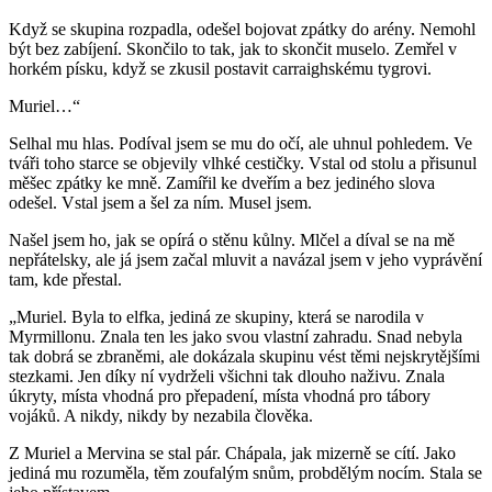
Když se skupina rozpadla, odešel bojovat zpátky do arény. Nemohl
být bez zabíjení. Skončilo to tak, jak to skončit muselo. Zemřel v
horkém písku, když se zkusil postavit carraighskému tygrovi.
Muriel…“
Selhal mu hlas. Podíval jsem se mu do očí, ale uhnul pohledem. Ve
tváři toho starce se objevily vlhké cestičky. Vstal od stolu a přisunul
měšec zpátky ke mně. Zamířil ke dveřím a bez jediného slova
odešel. Vstal jsem a šel za ním. Musel jsem.
Našel jsem ho, jak se opírá o stěnu kůlny. Mlčel a díval se na mě
nepřátelsky, ale já jsem začal mluvit a navázal jsem v jeho vyprávění
tam, kde přestal.
„Muriel. Byla to elfka, jediná ze skupiny, která se narodila v
Myrmillonu. Znala ten les jako svou vlastní zahradu. Snad nebyla
tak dobrá se zbraněmi, ale dokázala skupinu vést těmi nejskrytějšími
stezkami. Jen díky ní vydrželi všichni tak dlouho naživu. Znala
úkryty, místa vhodná pro přepadení, místa vhodná pro tábory
vojáků. A nikdy, nikdy by nezabila člověka.
Z Muriel a Mervina se stal pár. Chápala, jak mizerně se cítí. Jako
jediná mu rozuměla, těm zoufalým snům, probdělým nocím. Stala se