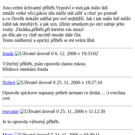
Ano,velmi úchvatný příběh.Vypráví o tom,jak málo lidí
zmůže velké věci,jakou sílu může mít zášť a chuť po pomstě
a co člověk dokáže udělat pro své nejbližší. Jak i tak málo lidí může
zabít tak mnohých. a jak syn, sžírán smutkem po otci zabije jeho
vrahy .Zkrátka,příběh,při kterém vás mrazí
po těle,ale vy chtě nechtě musíte dále číst.
Tento nádherný a epický příběh se mi velmi líbil.
Jouda
6. 12. 2006 v 19:33:02
Výtečný příběh, psán opravdu zlatou rukou.
Hluboce smekám Jouda
Nolwë
25. 11. 2006 v 19:27:10
Opravdu spickove napsany pribeh nemam co dodat ... :) vsechna
cest
executor
25. 11. 2006 v 11:12:30
Je to opravdu výborný příběh.
Maris
24. 11. 2006 v 19:29:11