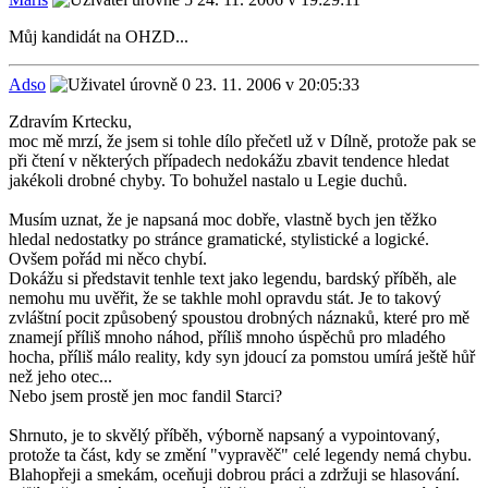
Můj kandidát na OHZD...
Adso
23. 11. 2006 v 20:05:33
Zdravím Krtecku,
moc mě mrzí, že jsem si tohle dílo přečetl už v Dílně, protože pak se
při čtení v některých případech nedokážu zbavit tendence hledat
jakékoli drobné chyby. To bohužel nastalo u Legie duchů.
Musím uznat, že je napsaná moc dobře, vlastně bych jen těžko
hledal nedostatky po stránce gramatické, stylistické a logické.
Ovšem pořád mi něco chybí.
Dokážu si představit tenhle text jako legendu, bardský příběh, ale
nemohu mu uvěřit, že se takhle mohl opravdu stát. Je to takový
zvláštní pocit způsobený spoustou drobných náznaků, které pro mě
znamejí příliš mnoho náhod, příliš mnoho úspěchů pro mladého
hocha, příliš málo reality, kdy syn jdoucí za pomstou umírá ještě hůř
než jeho otec...
Nebo jsem prostě jen moc fandil Starci?
Shrnuto, je to skvělý příběh, výborně napsaný a vypointovaný,
protože ta část, kdy se změní "vypravěč" celé legendy nemá chybu.
Blahopřeji a smekám, oceňuji dobrou práci a zdržuji se hlasování.