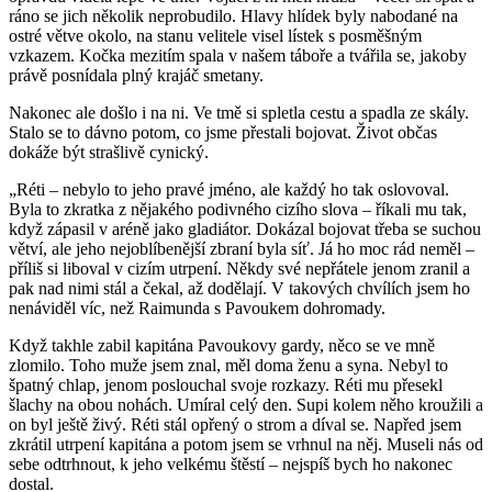
ráno se jich několik neprobudilo. Hlavy hlídek byly nabodané na
ostré větve okolo, na stanu velitele visel lístek s posměšným
vzkazem. Kočka mezitím spala v našem táboře a tvářila se, jakoby
právě posnídala plný krajáč smetany.
Nakonec ale došlo i na ni. Ve tmě si spletla cestu a spadla ze skály.
Stalo se to dávno potom, co jsme přestali bojovat. Život občas
dokáže být strašlivě cynický.
„Réti – nebylo to jeho pravé jméno, ale každý ho tak oslovoval.
Byla to zkratka z nějakého podivného cizího slova – říkali mu tak,
když zápasil v aréně jako gladiátor. Dokázal bojovat třeba se suchou
větví, ale jeho nejoblíbenější zbraní byla síť. Já ho moc rád neměl –
příliš si liboval v cizím utrpení. Někdy své nepřátele jenom zranil a
pak nad nimi stál a čekal, až dodělají. V takových chvílích jsem ho
nenáviděl víc, než Raimunda s Pavoukem dohromady.
Když takhle zabil kapitána Pavoukovy gardy, něco se ve mně
zlomilo. Toho muže jsem znal, měl doma ženu a syna. Nebyl to
špatný chlap, jenom poslouchal svoje rozkazy. Réti mu přesekl
šlachy na obou nohách. Umíral celý den. Supi kolem něho kroužili a
on byl ještě živý. Réti stál opřený o strom a díval se. Napřed jsem
zkrátil utrpení kapitána a potom jsem se vrhnul na něj. Museli nás od
sebe odtrhnout, k jeho velkému štěstí – nejspíš bych ho nakonec
dostal.