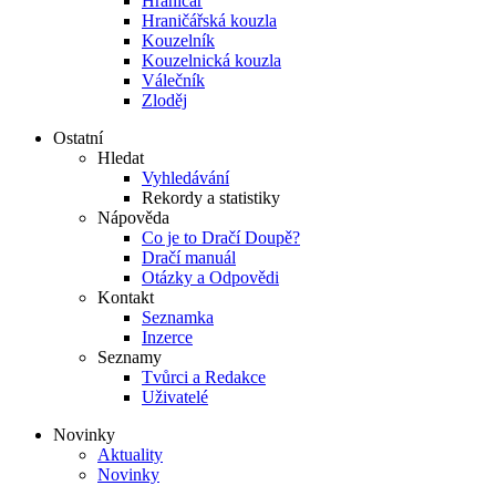
Hraničář
Hraničářská kouzla
Kouzelník
Kouzelnická kouzla
Válečník
Zloděj
Ostatní
Hledat
Vyhledávání
Rekordy a statistiky
Nápověda
Co je to Dračí Doupě?
Dračí manuál
Otázky a Odpovědi
Kontakt
Seznamka
Inzerce
Seznamy
Tvůrci a Redakce
Uživatelé
Novinky
Aktuality
Novinky