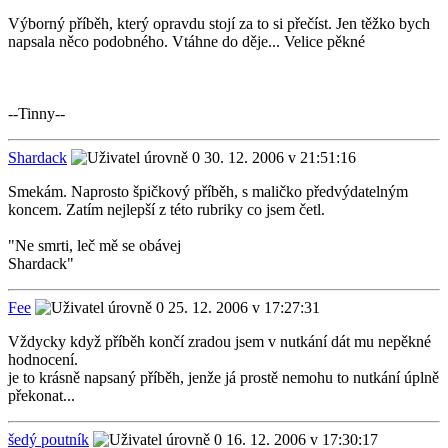
Výborný příběh, který opravdu stojí za to si přečíst. Jen těžko bych
napsala něco podobného. Vtáhne do děje... Velice pěkné
--Tinny--
Shardack
30. 12. 2006 v 21:51:16
Smekám. Naprosto špičkový příběh, s maličko předvýdatelným
koncem. Zatím nejlepší z této rubriky co jsem četl.
"Ne smrti, leč mě se obávej
Shardack"
Fee
25. 12. 2006 v 17:27:31
Vždycky když příběh končí zradou jsem v nutkání dát mu nepěkné
hodnocení.
je to krásně napsaný příběh, jenže já prostě nemohu to nutkání úplně
překonat...
šedý poutník
16. 12. 2006 v 17:30:17