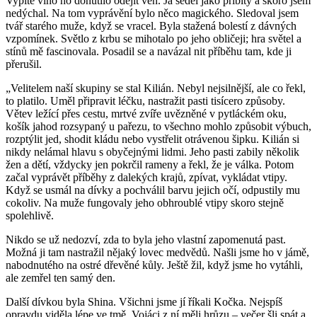
Vypité víno ho donutilo odejít ven. Já seděl jako přibitý a skoro jsem
nedýchal. Na tom vyprávění bylo něco magického. Sledoval jsem
tvář starého muže, když se vracel. Byla stažená bolestí z dávných
vzpomínek. Světlo z krbu se mihotalo po jeho obličeji; hra světel a
stínů mě fascinovala. Posadil se a navázal nit příběhu tam, kde ji
přerušil.
„Velitelem naší skupiny se stal Kilián. Nebyl nejsilnější, ale co řekl,
to platilo. Uměl připravit léčku, nastražit pasti tisícero způsoby.
Větev ležící přes cestu, mrtvé zvíře uvězněné v pytláckém oku,
košík jahod rozsypaný u pařezu, to všechno mohlo způsobit výbuch,
rozptýlit jed, shodit kládu nebo vystřelit otrávenou šipku. Kilián si
nikdy nelámal hlavu s obyčejnými lidmi. Jeho pasti zabily několik
žen a dětí, vždycky jen pokrčil rameny a řekl, že je válka. Potom
začal vyprávět příběhy z dalekých krajů, zpívat, vykládat vtipy.
Když se usmál na dívky a pochválil barvu jejich očí, odpustily mu
cokoliv. Na muže fungovaly jeho obhroublé vtipy skoro stejně
spolehlivě.
Nikdo se už nedozví, zda to byla jeho vlastní zapomenutá past.
Možná ji tam nastražil nějaký lovec medvědů. Našli jsme ho v jámě,
nabodnutého na ostré dřevěné kůly. Ještě žil, když jsme ho vytáhli,
ale zemřel ten samý den.
Další dívkou byla Shina. Všichni jsme jí říkali Kočka. Nejspíš
opravdu viděla lépe ve tmě. Vojáci z ní měli hrůzu – večer šli spát a