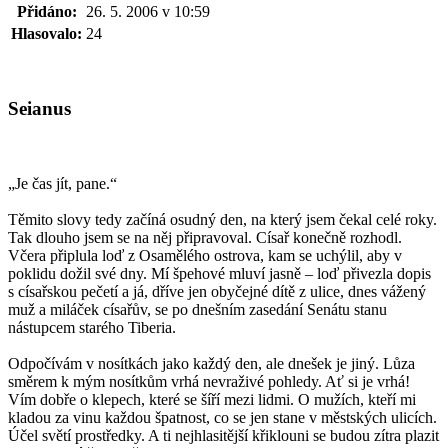
Přidáno:
26. 5. 2006 v 10:59
Hlasovalo:
24
Seianus
„Je čas jít, pane.“
Těmito slovy tedy začíná osudný den, na který jsem čekal celé roky.
Tak dlouho jsem se na něj připravoval. Císař konečně rozhodl.
Včera připlula loď z Osamělého ostrova, kam se uchýlil, aby v
poklidu dožil své dny. Mí špehové mluví jasně – loď přivezla dopis
s císařskou pečetí a já, dříve jen obyčejné dítě z ulice, dnes vážený
muž a miláček císařův, se po dnešním zasedání Senátu stanu
nástupcem starého Tiberia.
Odpočívám v nosítkách jako každý den, ale dnešek je jiný. Lůza
směrem k mým nosítkům vrhá nevraživé pohledy. Ať si je vrhá!
Vím dobře o klepech, které se šíří mezi lidmi. O mužích, kteří mi
kladou za vinu každou špatnost, co se jen stane v městských ulicích.
Účel světí prostředky. A ti nejhlasitější křiklouni se budou zítra plazit