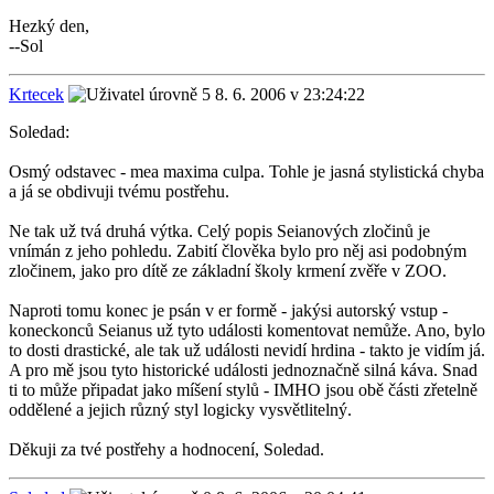
Hezký den,
--Sol
Krtecek
8. 6. 2006 v 23:24:22
Soledad:
Osmý odstavec - mea maxima culpa. Tohle je jasná stylistická chyba
a já se obdivuji tvému postřehu.
Ne tak už tvá druhá výtka. Celý popis Seianových zločinů je
vnímán z jeho pohledu. Zabití člověka bylo pro něj asi podobným
zločinem, jako pro dítě ze základní školy krmení zvěře v ZOO.
Naproti tomu konec je psán v er formě - jakýsi autorský vstup -
koneckonců Seianus už tyto události komentovat nemůže. Ano, bylo
to dosti drastické, ale tak už události nevidí hrdina - takto je vidím já.
A pro mě jsou tyto historické události jednoznačně silná káva. Snad
ti to může připadat jako míšení stylů - IMHO jsou obě části zřetelně
oddělené a jejich různý styl logicky vysvětlitelný.
Děkuji za tvé postřehy a hodnocení, Soledad.