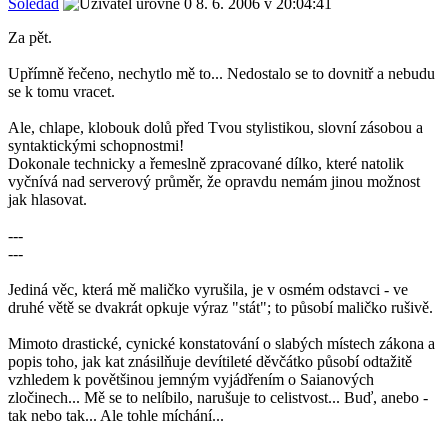
Soledad
8. 6. 2006 v 20:04:41
Za pět.
Upřímně řečeno, nechytlo mě to... Nedostalo se to dovnitř a nebudu
se k tomu vracet.
Ale, chlape, klobouk dolů před Tvou stylistikou, slovní zásobou a
syntaktickými schopnostmi!
Dokonale technicky a řemeslně zpracované dílko, které natolik
vyčnívá nad serverový průměr, že opravdu nemám jinou možnost
jak hlasovat.
---
---
Jediná věc, která mě maličko vyrušila, je v osmém odstavci - ve
druhé větě se dvakrát opkuje výraz "stát"; to působí maličko rušivě.
Mimoto drastické, cynické konstatování o slabých místech zákona a
popis toho, jak kat znásilňuje devítileté děvčátko působí odtažitě
vzhledem k povětšinou jemným vyjádřením o Saianových
zločinech... Mě se to nelíbilo, narušuje to celistvost... Buď, anebo -
tak nebo tak... Ale tohle míchání...