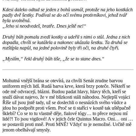
Kdesi daleko odtud se jeden z bohů usmál, protože na jeho kostkách
padly dvě šestky. Podíval se do očí svému protivníkovi, jehož tvář
byla uvolněná.
„Jeho si neodvedeš, bratře. Dnes ještě ne!“
Druhý bůh pomalu zvedl kostky a udeřil s nimi o stůl. Jedna z nich
dopadla, chvíli se kutálela a nakonec ukázala šestku. Ta druhá se
rozštípla napůl, na jedné polovině byly tři oči, na druhé čtyři.
„Myslím,“ řekl druhý bůh tiše, „že se to stane dnes.“
Mohutná vnější brána se otevírá, za chvíli Senát zrudne barvou
uniforem mých lidí. Rudá barva krve, která brzy poteče. Někteří se
ode mě odvracejí, blázni. Budou padat hlavy, hlavy těch, kteří se
snaží dávat najevo, že v mé blízkosti stáli náhodou. Nejlepší vojáci
Říše už jsou jistě tady, už se doslechli o nesnázích svého vůdce a
jdou ho podpořit proti všem. Proč se ti staříci v koutě tak uštěpačně
šklebí? Co se to tu vlastně děje, fialové tógy… to přece nejsou mí
lidé?! To jsou vigilové! A v jejich čele Quintus Macro. Oni… oni …
se postavili proti mně. Proti MNĚ! Vždyť to je nemožné. Určitě mě
jenom obelhávají smysly.