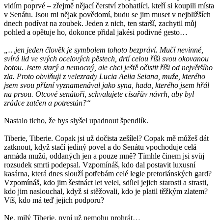
vidím poprvé – zřejmě nějací čerství zbohatlíci, kteří si koupili místa
v Senátu. Jsou mi nějak povědomí, budu se jim muset v nejbližších
dnech podívat na zoubek. Jeden z nich, ten starší, zachytil můj
pohled a opětuje ho, dokonce přidal jakési podivné gesto…
„…jen jeden člověk je symbolem tohoto bezpráví. Mučí nevinné,
svírá lid ve svých ocelových pěstech, drtí celou říši svou okovanou
botou. Jsem starý a nemocný, ale chci ještě očistit říši od největšího
zla. Proto obviňuji z velezrady Lucia Aelia Seiana, muže, kterého
jsem svou přízní vyznamenával jako syna, hada, kterého jsem hřál
na prsou. Otcové senátoři, schvalujete císařův návrh, aby byl
zrádce zatčen a potrestán?“
Nastalo ticho, že bys slyšel upadnout špendlík.
Tiberie, Tiberie. Copak jsi už dočista zešílel? Copak mě můžeš dát
zatknout, když stačí jediný povel a do Senátu vpochoduje celá
armáda mužů, oddaných jen a pouze mně? Tímhle činem jsi svůj
rozsudek smrti podepsal. Vzpomínáš, kdo dal postavit luxusní
kasárna, která dnes slouží potřebám celé legie pretoriánských gard?
Vzpomínáš, kdo jim šestnáct let velel, sdílel jejich starosti a strasti,
kdo jim naslouchal, když si stěžovali, kdo je platil těžkým zlatem?
Víš, kdo má teď jejich podporu?
Ne, milý Tiberie, nyní už nemohu prohrát…