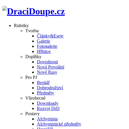
Rubriky
Tvorba
Články&Eseje
Galerie
Fotogalerie
Hřbitov
Doplňky
Dovednosti
Nová Povolání
Nové Rasy
Pro PJ
Bestiář
Dobrodružství
Předměty
Všeobecné
Downloady
Rozvoj DrD
Postavy
Alchymista
Alchymistické předměty