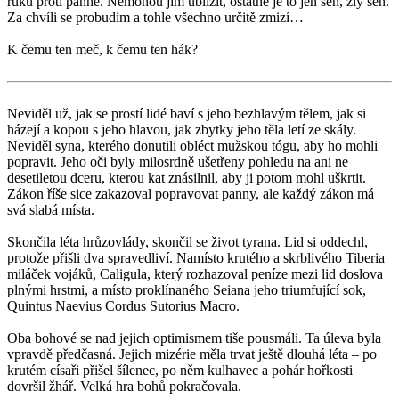
ruku proti panně. Nemohou jim ublížit, ostatně je to jen sen, zlý sen.
Za chvíli se probudím a tohle všechno určitě zmizí…
K čemu ten meč, k čemu ten hák?
Neviděl už, jak se prostí lidé baví s jeho bezhlavým tělem, jak si
házejí a kopou s jeho hlavou, jak zbytky jeho těla letí ze skály.
Neviděl syna, kterého donutili obléct mužskou tógu, aby ho mohli
popravit. Jeho oči byly milosrdně ušetřeny pohledu na ani ne
desetiletou dceru, kterou kat znásilnil, aby ji potom mohl uškrtit.
Zákon říše sice zakazoval popravovat panny, ale každý zákon má
svá slabá místa.
Skončila léta hrůzovlády, skončil se život tyrana. Lid si oddechl,
protože přišli dva spravedliví. Namísto krutého a skrblivého Tiberia
miláček vojáků, Caligula, který rozhazoval peníze mezi lid doslova
plnými hrstmi, a místo proklínaného Seiana jeho triumfující sok,
Quintus Naevius Cordus Sutorius Macro.
Oba bohové se nad jejich optimismem tiše pousmáli. Ta úleva byla
vpravdě předčasná. Jejich mizérie měla trvat ještě dlouhá léta – po
krutém císaři přišel šílenec, po něm kulhavec a pohár hořkosti
dovršil žhář. Velká hra bohů pokračovala.