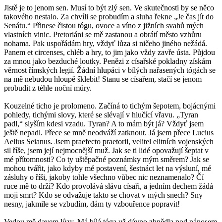
Jistě je to jenom sen. Musí to být zlý sen. Ve skutečnosti by se něco
takového nestalo. Za chvíli se probudím a sluha řekne „Je čas jít do
Senátu.“ Přinese čistou tógu, ovoce a víno z jižních svahů mých
vlastních vinic. Pretoriáni se mě zastanou a obrátí město vzhůru
nohama. Pak uspořádám hry, vždyť lůza si ničeho jiného nežádá.
Panem et circenses, chléb a hry, to jim jako vždy zavře ústa. Půjdou
za mnou jako bezduché loutky. Penězi z císařské pokladny získám
věrnost římských legií. Žádní hlupáci v bílých nařasených tógách se
na mě nebudou hloupě šklebit! Stanu se císařem, stačí se jenom
probudit z téhle noční můry.
Kouzelné ticho je prolomeno. Začíná to tichým šepotem, bojácnými
pohledy, tichými slovy, které se slévají v hlučící vřavu. „Tyran
padl,“ slyším kdesi vzadu. Tyran? A to mám být já? Vždyť jsem
ještě nepadl. Přece se mně neodváží zatknout. Já jsem přece Lucius
Aelius Seianus. Jsem praefecto praetorii, velitel elitních vojenských
sil říše, jsem její nejmocnější muž. Jak se ti lidé opovažují šeptat v
mé přítomnosti? Co ty uštěpačné poznámky mým směrem? Jak se
mohou tvářit, jako kdyby mé postavení, šestnáct let na výsluní, mé
zásluhy o říši, jakoby tohle všechno vůbec nic neznamenalo? Čí
ruce mě to drží? Kdo provolává slávu císaři, a jedním dechem žádá
moji smrt? Kdo se odvažuje takto se chovat v mých snech? Sny
nesny, jakmile se vzbudím, dám ty vzbouřence popravit!
Vedou mě davem lůzy. Má bílá tóga už dávno zhnědla pod nánosem