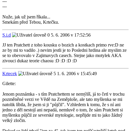
---
---
Nuže, jak už jsem říkala...
Smekám před Tebou, Krtečku.
S.i.d
5. 6. 2006 v 17:52:56
JJ ten Pratchett z toho kousku o bozich a kostkach primo rve:D ne
ze by mi to vadilo .) nevim jestli je to Posledni hrdina ale myslim ze
se to obevovalo v Zajimavych casech. Stejne jako motylek AKA
zivouci dukaz teorie chaosu :D :D :D :D
Krtecek
1. 6. 2006 v 15:45:49
Gilette:
Jenom poznámka - s tím Pratchettem se nemýlíš, já to četl v trochu
pozměněné verzi ve Vědě na Zeměploše, ale tato myšlenka se mi
natolik líbila, že jsem si ji "půjčil". Vzhledem k tomu, že s ní ani
jedno z děl nestojí ani nepadá, nemluvě o tom, že sám Pratchett si
myšlenku půjčil ze severské mytologie, nepřijde mi to jako žádný
velký zločin.
Dokud se lidé trhají "jen za 4", tak jsem ten nejšťastnější krtek pod