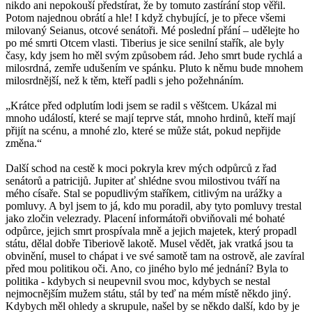
nikdo ani nepokouší předstírat, že by tomuto zastírání stop věřil.
Potom najednou obrátí a hle! I když chybující, je to přece všemi
milovaný Seianus, otcové senátoři. Mé poslední přání – udělejte ho
po mé smrti Otcem vlasti. Tiberius je sice senilní stařík, ale byly
časy, kdy jsem ho měl svým způsobem rád. Jeho smrt bude rychlá a
milosrdná, zemře udušením ve spánku. Pluto k němu bude mnohem
milosrdnější, než k těm, kteří padli s jeho požehnáním.
„Krátce před odplutím lodi jsem se radil s věštcem. Ukázal mi
mnoho událostí, které se mají teprve stát, mnoho hrdinů, kteří mají
přijít na scénu, a mnohé zlo, které se může stát, pokud nepřijde
změna.“
Další schod na cestě k moci pokryla krev mých odpůrců z řad
senátorů a patricijů. Jupiter ať shlédne svou milostivou tváří na
mého císaře. Stal se popudlivým staříkem, citlivým na urážky a
pomluvy. A byl jsem to já, kdo mu poradil, aby tyto pomluvy trestal
jako zločin velezrady. Placení informátoři obviňovali mé bohaté
odpůrce, jejich smrt prospívala mně a jejich majetek, který propadl
státu, dělal dobře Tiberiově lakotě. Musel vědět, jak vratká jsou ta
obvinění, musel to chápat i ve své samotě tam na ostrově, ale zavíral
před mou politikou oči. Ano, co jiného bylo mé jednání? Byla to
politika - kdybych si neupevnil svou moc, kdybych se nestal
nejmocnějším mužem státu, stál by teď na mém místě někdo jiný.
Kdybych měl ohledy a skrupule, našel by se někdo další, kdo by je