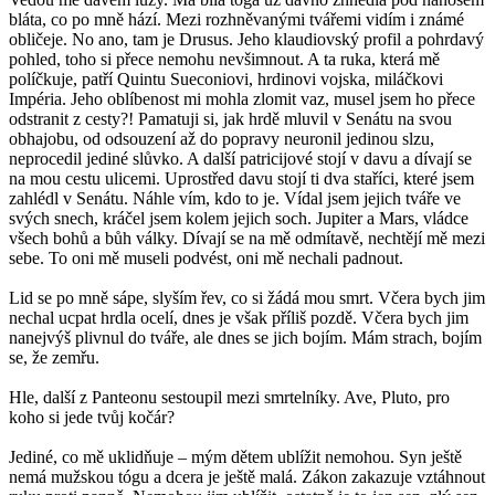
bláta, co po mně hází. Mezi rozhněvanými tvářemi vidím i známé
obličeje. No ano, tam je Drusus. Jeho klaudiovský profil a pohrdavý
pohled, toho si přece nemohu nevšimnout. A ta ruka, která mě
políčkuje, patří Quintu Sueconiovi, hrdinovi vojska, miláčkovi
Impéria. Jeho oblíbenost mi mohla zlomit vaz, musel jsem ho přece
odstranit z cesty?! Pamatuji si, jak hrdě mluvil v Senátu na svou
obhajobu, od odsouzení až do popravy neuronil jedinou slzu,
neprocedil jediné slůvko. A další patricijové stojí v davu a dívají se
na mou cestu ulicemi. Uprostřed davu stojí ti dva staříci, které jsem
zahlédl v Senátu. Náhle vím, kdo to je. Vídal jsem jejich tváře ve
svých snech, kráčel jsem kolem jejich soch. Jupiter a Mars, vládce
všech bohů a bůh války. Dívají se na mě odmítavě, nechtějí mě mezi
sebe. To oni mě museli podvést, oni mě nechali padnout.
Lid se po mně sápe, slyším řev, co si žádá mou smrt. Včera bych jim
nechal ucpat hrdla ocelí, dnes je však příliš pozdě. Včera bych jim
nanejvýš plivnul do tváře, ale dnes se jich bojím. Mám strach, bojím
se, že zemřu.
Hle, další z Panteonu sestoupil mezi smrtelníky. Ave, Pluto, pro
koho si jede tvůj kočár?
Jediné, co mě uklidňuje – mým dětem ublížit nemohou. Syn ještě
nemá mužskou tógu a dcera je ještě malá. Zákon zakazuje vztáhnout