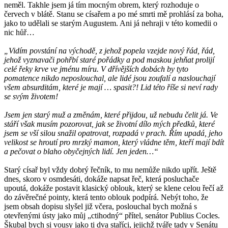
neměl. Takhle jsem já tím mocným obrem, který rozhoduje o
červech v blátě. Stanu se císařem a po mé smrti mě prohlásí za boha,
jako to udělali se starým Augustem. Ani já nehraji v této komedii o
nic hůř…
„Vidím povstání na východě, z jehož popela vzejde nový řád, řád,
jehož vyznavači pohřbí staré pořádky a pod maskou jehňat prolijí
celé řeky krve ve jménu míru. V dřívějších dobách by tyto
pomatence nikdo neposlouchal, ale lidé jsou zoufalí a naslouchají
všem absurditám, které je mají … spasit?! Lid této říše si neví rady
se svým životem!
Jsem jen starý muž a změnám, které přijdou, už nebudu čelit já. Ve
stáří však musím pozorovat, jak se životní dílo mých předků, které
jsem se vší silou snažil opatrovat, rozpadá v prach. Řím upadá, jeho
velikost se hroutí pro mrzký mamon, který vládne těm, kteří mají bdít
a pečovat o blaho obyčejných lidí. Jen jeden…“
Starý císař byl vždy dobrý řečník, to mu nemůže nikdo upřít. Ještě
dnes, skoro v osmdesáti, dokáže napsat řeč, která posluchače
upoutá, dokáže postavit klasický oblouk, který se klene celou řečí až
do závěrečné pointy, která tento oblouk podpírá. Nebýt toho, že
jsem obsah dopisu slyšel již včera, poslouchal bych možná s
otevřenými ústy jako můj „ctihodný“ přítel, senátor Publius Cocles.
Škubal bych si vousy jako ti dva staříci, jejichž tváře tady v Senátu