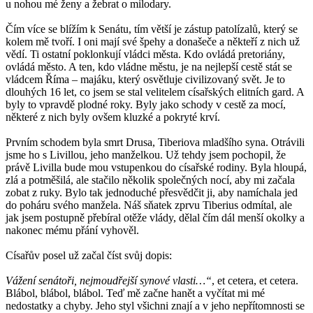
u nohou mé ženy a žebrat o milodary.
Čím více se blížím k Senátu, tím větší je zástup patolízalů, který se
kolem mě tvoří. I oni mají své špehy a donašeče a někteří z nich už
vědí. Ti ostatní poklonkují vládci města. Kdo ovládá pretoriány,
ovládá město. A ten, kdo vládne městu, je na nejlepší cestě stát se
vládcem Říma – majáku, který osvětluje civilizovaný svět. Je to
dlouhých 16 let, co jsem se stal velitelem císařských elitních gard. A
byly to vpravdě plodné roky. Byly jako schody v cestě za mocí,
některé z nich byly ovšem kluzké a pokryté krví.
Prvním schodem byla smrt Drusa, Tiberiova mladšího syna. Otrávili
jsme ho s Livillou, jeho manželkou. Už tehdy jsem pochopil, že
právě Livilla bude mou vstupenkou do císařské rodiny. Byla hloupá,
zlá a potměšilá, ale stačilo několik společných nocí, aby mi začala
zobat z ruky. Bylo tak jednoduché přesvědčit ji, aby namíchala jed
do poháru svého manžela. Náš sňatek zprvu Tiberius odmítal, ale
jak jsem postupně přebíral otěže vlády, dělal čím dál menší okolky a
nakonec mému přání vyhověl.
Císařův posel už začal číst svůj dopis:
Vážení senátoři, nejmoudřejší synové vlasti…“
, et cetera, et cetera.
Blábol, blábol, blábol. Teď mě začne hanět a vyčítat mi mé
nedostatky a chyby. Jeho styl všichni znají a v jeho nepřítomnosti se