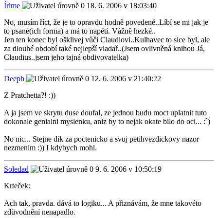
Írime
18. 6. 2006 v 18:03:40
No, musím říct, že je to opravdu hodně povedené..Líbí se mi jak je
to psané(ich forma) a má to napětí. Vážně hezké..
Jen ten konec byl ošklivej vůči Claudiovi..Kulhavec to sice byl, ale
za dlouhé období také nejlepší vladař..(Jsem ovlivněná knihou Já,
Claudius..jsem jeho tajná obdivovatelka)
Deeph
12. 6. 2006 v 21:40:22
Z Pratchetta?! :))
A ja jsem ve skrytu duse doufal, ze jednou budu moct uplatnit tuto
dokonale genialni myslenku, aniz by to nejak okate bilo do oci... :`)
No nic... Stejne dik za poctenicko a svuj petihvezdickovy nazor
nezmenim :)) I kdybych mohl.
Soledad
9. 6. 2006 v 10:50:19
Krteček:
Ach tak, pravda. dává to logiku... A přiznávám, že mne takovéto
zdůvodnění nenapadlo.