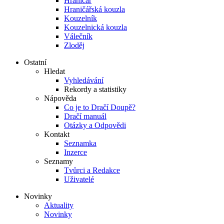
Hraničář
Hraničářská kouzla
Kouzelník
Kouzelnická kouzla
Válečník
Zloděj
Ostatní
Hledat
Vyhledávání
Rekordy a statistiky
Nápověda
Co je to Dračí Doupě?
Dračí manuál
Otázky a Odpovědi
Kontakt
Seznamka
Inzerce
Seznamy
Tvůrci a Redakce
Uživatelé
Novinky
Aktuality
Novinky