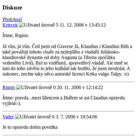
Diskuze
Předchozí
Krtecek
11. 12. 2006 v 13:45:12
Írime, Rignis:
Já vím, já vím. Četl jsem od Gravese Já, Klaudius i Klaudius Bůh a
také považuji tohoto císaře za nejlepšího z vladařů Juliánsko-
klaudiovské dynastie od doby Augusta (a Tiberia zpočátku
vedeného Livií). Byl to vzdělaný, spravedlivý vladař. Ale mně se
tam do toho závěru to jeho kulhání tak hodilo, že jsem neodolal. A
nakonec, nechte taky něco autorské licenci Krtka vulgo Talpy. :o)
Rignis
20. 11. 2006 v 12:14:22
Írime: pravda...mezi šílencem a žhářem se asi Claudius opravdu
vyjímá:-).
Vader
3. 7. 2006 v 19:54:06
Je to opravdu dobra povidka