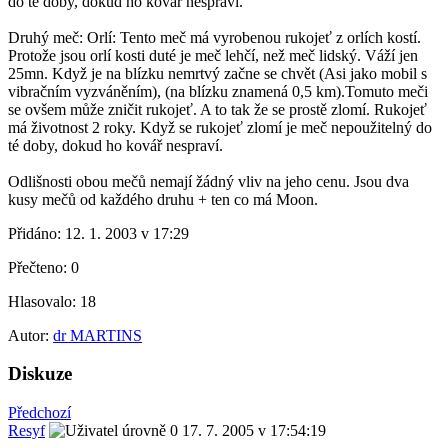
do té doby, dokud ho kovář nespraví.
Druhý meč: Orlí: Tento meč má vyrobenou rukojeť z orlích kostí.
Protože jsou orlí kosti duté je meč lehčí, než meč lidský. Váží jen
25mn. Když je na blízku nemrtvý začne se chvět (Asi jako mobil s
vibračním vyzváněním), (na blízku znamená 0,5 km).Tomuto meči
se ovšem může zničit rukojeť. A to tak že se prostě zlomí. Rukojeť
má životnost 2 roky. Když se rukojeť zlomí je meč nepoužitelný do
té doby, dokud ho kovář nespraví.
Odlišnosti obou mečů nemají žádný vliv na jeho cenu. Jsou dva
kusy mečů od každého druhu + ten co má Moon.
Přidáno:
12. 1. 2003 v 17:29
Přečteno:
0
Hlasovalo:
18
Autor:
dr MARTINS
Diskuze
Předchozí
Resyf
17. 7. 2005 v 17:54:19