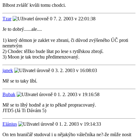
Blbost zvlášť kvůli tomu chodci.
Tzar
7. 2. 2003 v 22:01:38
Je to dobrý......ale....
1) který démon je zaklet ve zbrani, či důvod zvýšeného ÚČ proti
nemrtvým
2) Chodec těžko bude lítat po lese s rytířskou zbrojí.
3) Moon je tak trochu předimenzovaný.
janek
3. 2. 2003 v 16:08:03
Mě se to taky líbí.
Bubak
1. 2. 2003 v 19:16:58
Mě se to líbý hodně a je to pěkně propracovaný.
JTD5 (Já Ti Dávám 5)
Elánius
1. 2. 2003 v 19:14:33
On ten hraničář studoval i u nějakýho válečníka ne?-že může nosit