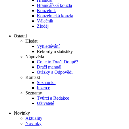
Hraničář
Hraničářská kouzla
Kouzelník
Kouzelnická kouzla
Válečník
Zloděj
Ostatní
Hledat
Vyhledávání
Rekordy a statistiky
Nápověda
Co je to Dračí Doupě?
Dračí manuál
Otázky a Odpovědi
Kontakt
Seznamka
Inzerce
Seznamy
Tvůrci a Redakce
Uživatelé
Novinky
Aktuality
Novinky