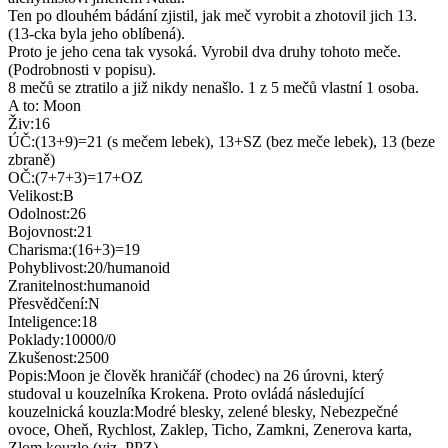
Ten po dlouhém bádání zjistil, jak meč vyrobit a zhotovil jich 13.
(13-cka byla jeho oblíbená).
Proto je jeho cena tak vysoká. Vyrobil dva druhy tohoto meče.
(Podrobnosti v popisu).
8 mečů se ztratilo a již nikdy nenašlo. 1 z 5 mečů vlastní 1 osoba.
A to: Moon
Živ:16
ÚČ:(13+9)=21 (s mečem lebek), 13+SZ (bez meče lebek), 13 (beze
zbraně)
OČ:(7+7+3)=17+OZ
Velikost:B
Odolnost:26
Bojovnost:21
Charisma:(16+3)=19
Pohyblivost:20/humanoid
Zranitelnost:humanoid
Přesvědčení:N
Inteligence:18
Poklady:10000/0
Zkušenost:2500
Popis:Moon je člověk hraničář (chodec) na 26 úrovni, který
studoval u kouzelníka Krokena. Proto ovládá následující
kouzelnická kouzla:Modré blesky, zelené blesky, Nebezpečné
ovoce, Oheň, Rychlost, Zaklep, Ticho, Zamkni, Zenerova karta,
Zlom kouzlo.(viz. PPZ)