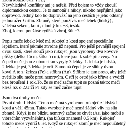
Nevyhledává konflikty ani je neřeší. Před bojem to vždy zkouší
diplomatickou cestou. Je to samotář a nikdy, nikoho nepřijímá jako
doprovod. Jediný kdo ho doprovází na jeho cestách je jeho oddaný
jednorožec Grifin. Zbraně, které používá: meč lebek (lidský) ,
válečná sekera, kopí , dlouhý luk +8, tesák.
Zboj, kterou používá: rytířská zbroj, štít +3.
Popis meče lebek: Meč má rukojeť z kostí spojené speciálním
lepidlem, které jakmile ztvrdne již nepustí. Pro ještě pevnější spojení
dvou kostí, které slouží jako rukojeť, jsou vyrobeny dva kovové
plíšky (délka 15cm, šířka 5 cm), které jsou k sobě přitaveny. Na
čepeli meče jsou z obou stran vyryty 3 lebky. 1. lebka je lidská,
2.lebka je psí, 3.lebka je orlí. Samotná čepel je ze slitiny dvou
kovů.A to z: železa (Fe) a stříbra (Ag). Stříbro je tam proto, aby ještě
zvětšilo sílu meče proti nemrtvým. Ostří je ostré jako břitva a vydrží
bez broušení 1 rok.To, že se meč začne tupit se pozná takto: meči
klesá SZ o 2.Určí PJ kdy se meč začne tupit.
Jsou dva druhy meče:
První druh: Lidský. Tento meč má vyrobenou rukojeť z lidských
kostí a váží 45mn. Takto vyrobený meč nemá žádný vliv na sílu
zbraně. Když je na blízku nemrtvý začne se chvět (Asi jako mobil s
vibračním vyzváněním), (na blízku znamená 0,5 km). Rukojeť
tohoto meče vydrží 6 let. Když se rukojeť zlomí je meč nepoužitelný