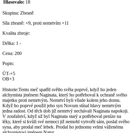
Hlasovalo:
18
Skupina:
Zbraně
Síla zbraně:
+9, proti nemrtvím +11
Kvalita zbroje:
Délka:
1 -
Cena:
200
Popis:
ÚT-+5
OB+3
Historie:Tento meč spatřil světlo světa poprvé, když ho jeden
alchymista jménem Naginata, který ho potřeboval k ochraně svého
majetku proti nemrtvým. Nemrtví byli všude kolem jeho domu.
Když ho poprvé použil jeho syn Novum stínal hlavy nemrtvým
jedna radost. Od těch dob již nemrtvý nechávali Naginata napokoji.
V zoufalství, když už byl Naginata starý a potřeboval peníze na
léky, které si kvůli své nemoci již nemohl vytvořit sám, poslal svého
syna, aby prodal meč lebek. Prodal ho jednomu velmi váženému
alchymistovi jménem Natur.