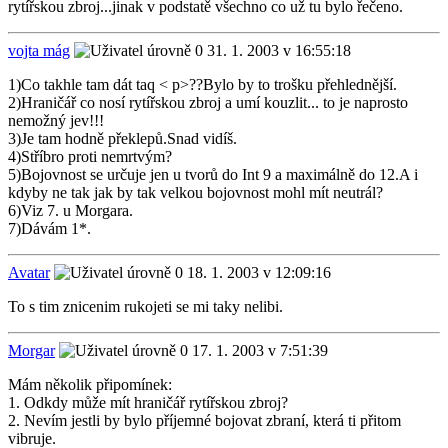
rytířskou zbroj...jinak v podstatě všechno co už tu bylo řečeno.
vojta mág
31. 1. 2003 v 16:55:18
1)Co takhle tam dát taq < p>??Bylo by to trošku přehlednější.
2)Hraničář co nosí rytířskou zbroj a umí kouzlit... to je naprosto
nemožný jev!!!
3)Je tam hodně překlepů.Snad vidíš.
4)Stříbro proti nemrtvým?
5)Bojovnost se určuje jen u tvorů do Int 9 a maximálně do 12.A i
kdyby ne tak jak by tak velkou bojovnost mohl mít neutrál?
6)Viz 7. u Morgara.
7)Dávám 1*.
Avatar
18. 1. 2003 v 12:09:16
To s tim znicenim rukojeti se mi taky nelibi.
Morgar
17. 1. 2003 v 7:51:39
Mám několik připomínek:
1. Odkdy může mít hraničář rytířskou zbroj?
2. Nevím jestli by bylo příjemné bojovat zbraní, která ti přitom
vibruje.