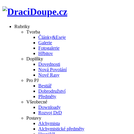
Rubriky
Tvorba
Články&Eseje
Galerie
Fotogalerie
Hřbitov
Doplňky
Dovednosti
Nová Povolání
Nové Rasy
Pro PJ
Bestiář
Dobrodružství
Předměty
Všeobecné
Downloady
Rozvoj DrD
Postavy
Alchymista
Alchymistické předměty