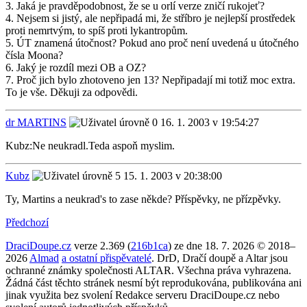
3. Jaká je pravděpodobnost, že se u orlí verze zničí rukojeť?
4. Nejsem si jistý, ale nepřipadá mi, že stříbro je nejlepší prostředek
proti nemrtvým, to spíš proti lykantropům.
5. ÚT znamená útočnost? Pokud ano proč není uvedená u útočného
čísla Moona?
6. Jaký je rozdíl mezi OB a OZ?
7. Proč jich bylo zhotoveno jen 13? Nepřipadají mi totiž moc extra.
To je vše. Děkuji za odpovědi.
dr MARTINS
16. 1. 2003 v 19:54:27
Kubz:Ne neukradl.Teda aspoň myslim.
Kubz
15. 1. 2003 v 20:38:00
Ty, Martins a neukrad's to zase někde? Příspěvky, ne přízpěvky.
Předchozí
DraciDoupe.cz
verze 2.369 (
216b1ca
) ze dne 18. 7. 2026 © 2018–
2026
Almad
a ostatní přispěvatelé
. DrD, Dračí doupě a Altar jsou
ochranné známky společnosti ALTAR. Všechna práva vyhrazena.
Žádná část těchto stránek nesmí být reprodukována, publikována ani
jinak využita bez svolení Redakce serveru DraciDoupe.cz nebo