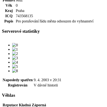
Pohlaví
Muž
Věk
0
Kraj
Praha
ICQ
743568135
Popis
Pro porušování řádu města odsouzen do vyhnanství
Serverové statistiky
Naposledy spatřen
9. 4. 2003 v 20:31
Registrován
V dávné historii
Věhlas
Reputace
Kladná
Záporná