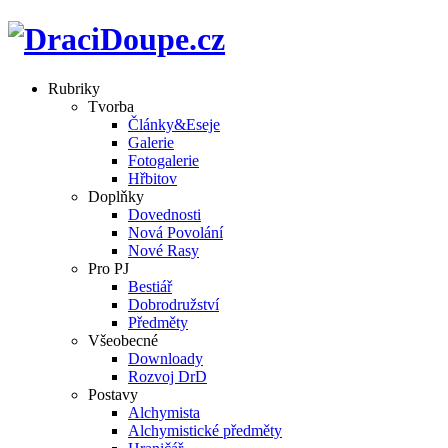
Rubriky
Tvorba
Články&Eseje
Galerie
Fotogalerie
Hřbitov
Doplňky
Dovednosti
Nová Povolání
Nové Rasy
Pro PJ
Bestiář
Dobrodružství
Předměty
Všeobecné
Downloady
Rozvoj DrD
Postavy
Alchymista
Alchymistické předměty