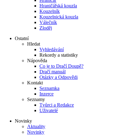
Hraničář
Hraničářská kouzla
Kouzelník
Kouzelnická kouzla
Válečník
Zloděj
Ostatní
Hledat
Vyhledávání
Rekordy a statistiky
Nápověda
Co je to Dračí Doupě?
Dračí manuál
Otázky a Odpovědi
Kontakt
Seznamka
Inzerce
Seznamy
Tvůrci a Redakce
Uživatelé
Novinky
Aktuality
Novinky